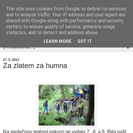
This site uses cookies from Google to deliver its services
and to analyze traffic. Your IP address and user-agent are
shared with Google along with performance and security
metrics to ensure quality of service, generate usage
statistics, and to detect and address abuse.
▼
LEARN MORE
GOT IT
▼
27. 5. 2013
Za zlatem za humna
Na společnou terénní exkurzi se vydaly 7., 8. a 9. třída naší