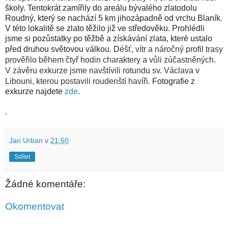
školy. Tentokrát zamířily do areálu bývalého zlatodolu
Roudný, který se nachází 5 km jihozápadně od vrchu Blaník.
V této lokalitě se zlato těžilo již ve středověku. Prohlédli
jsme si pozůstatky po těžbě a získávání zlata, které ustalo
před druhou světovou válkou. D
éšť, vítr a náročný profil trasy
prověřilo během čtyř hodin charaktery a vůli zúčastněných.
V závěru exkurze jsme navštívili rotundu sv. Václava v
Libouni, kterou postavili roudenští havíři.
Fotografie z
exkurze najdete
zde
.
.
Jan Urban
v
21:50
Sdílet
Žádné komentáře:
Okomentovat