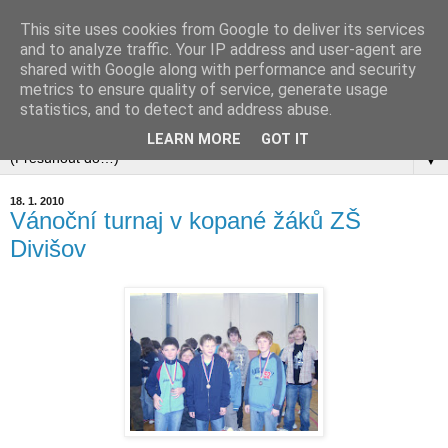
This site uses cookies from Google to deliver its services
and to analyze traffic. Your IP address and user-agent are
shared with Google along with performance and security
metrics to ensure quality of service, generate usage
statistics, and to detect and address abuse.
▼
LEARN MORE
GOT IT
▼
18. 1. 2010
Vánoční turnaj v kopané žáků ZŠ
Divišov