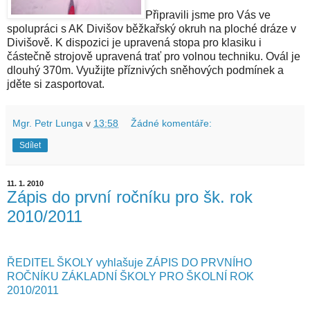
Připravili jsme pro Vás ve
spolupráci s AK Divišov běžkařský okruh na ploché dráze v
Divišově. K dispozici je upravená stopa pro klasiku i
částečně strojově upravená trať pro volnou techniku. Ovál je
dlouhý 370m. Využijte příznivých sněhových podmínek a
jděte si zasportovat.
Mgr. Petr Lunga
v
13:58
Žádné komentáře:
Sdílet
11. 1. 2010
Zápis do první ročníku pro šk. rok
2010/2011
ŘEDITEL ŠKOLY vyhlašuje ZÁPIS DO PRVNÍHO
ROČNÍKU ZÁKLADNÍ ŠKOLY PRO ŠKOLNÍ ROK
2010/2011