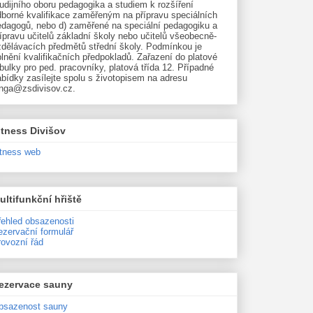
udijního oboru pedagogika a studiem k rozšíření
dborné kvalifikace zaměřeným na přípravu speciálních
edagogů, nebo d) zaměřené na speciální pedagogiku a
ípravu učitelů základní školy nebo učitelů všeobecně-
zdělávacích předmětů střední školy. Podmínkou je
lnění kvalifikačních předpokladů. Zařazení do platové
bulky pro ped. pracovníky, platová třída 12. Případné
bídky zasílejte spolu s životopisem na adresu
unga@zsdivisov.cz.
itness Divišov
itness web
ultifunkční hřiště
řehled obsazenosti
ezervační formulář
rovozní řád
ezervace sauny
bsazenost sauny