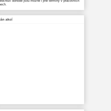
ředchozí dohodě jsou možné i jiné termíny v pracovních
nech.
lán akcí