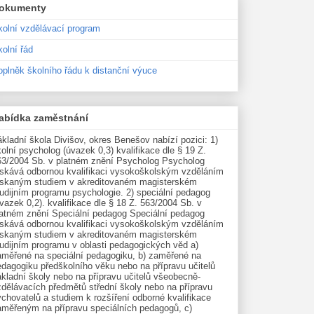
okumenty
kolní vzdělávací program
olní řád
oplněk školního řádu k distanční výuce
abídka zaměstnání
kladní škola Divišov, okres Benešov nabízí pozici: 1)
olní psycholog (úvazek 0,3) kvalifikace dle § 19 Z.
63/2004 Sb. v platném znění Psycholog Psycholog
ískává odbornou kvalifikaci vysokoškolským vzděláním
ískaným studiem v akreditovaném magisterském
udijním programu psychologie. 2) speciální pedagog
vazek 0,2). kvalifikace dle § 18 Z. 563/2004 Sb. v
latném znění Speciální pedagog Speciální pedagog
ískává odbornou kvalifikaci vysokoškolským vzděláním
ískaným studiem v akreditovaném magisterském
tudijním programu v oblasti pedagogických věd a)
aměřené na speciální pedagogiku, b) zaměřené na
edagogiku předškolního věku nebo na přípravu učitelů
kladní školy nebo na přípravu učitelů všeobecně-
zdělávacích předmětů střední školy nebo na přípravu
chovatelů a studiem k rozšíření odborné kvalifikace
aměřeným na přípravu speciálních pedagogů, c)