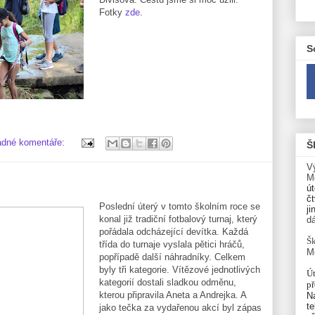
Fotky
zde
.
S
ádné komentáře:
Š
V
M
út
čt
Poslední úterý v tomto školním roce se
ji
konal již tradiční fotbalový turnaj, který
d
pořádala odcházející devítka. Každá
Šk
třída do turnaje vyslala pětici hráčů,
M
popřípadě další náhradníky. Celkem
byly tři kategorie. Vítězové jednotlivých
Út
kategorií dostali sladkou odměnu,
p
kterou připravila Aneta a Andrejka. A
N
te
jako tečka za vydařenou akcí byl zápas