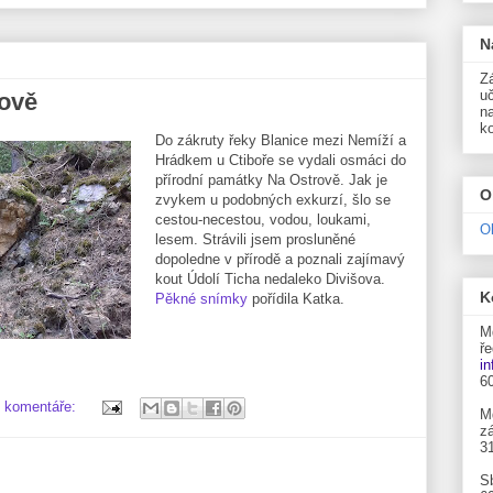
N
Zá
uč
ově
n
k
Do zákruty řeky Blanice mezi Nemíží a
Hrádkem u Ctiboře se vydali osmáci do
přírodní památky Na Ostrově. Jak je
O
zvykem u podobných exkurzí, šlo se
cestou-necestou, vodou, loukami,
O
lesem. Strávili jsem prosluněné
dopoledne v přírodě a poznali zajímavý
kout Údolí Ticha nedaleko Divišova.
K
Pěkné snímky
pořídila Katka.
M
ře
i
6
 komentáře:
M
zá
3
S