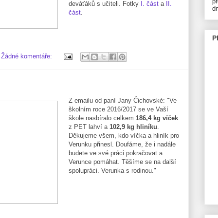
p
deváťáků s učiteli. Fotky
I. část
a
II.
d
část
.
P
Žádné komentáře:
Z emailu od paní Jany Čichovské: "Ve
školním roce 2016/2017 se ve Vaší
škole nasbíralo celkem
186,4 kg víček
z PET lahví a
102,9 kg hliníku
.
Děkujeme všem, kdo víčka a hliník pro
Verunku přinesl. Doufáme, že i nadále
budete ve své práci pokračovat a
Verunce pomáhat. Těšíme se na další
spolupráci. Verunka s rodinou."