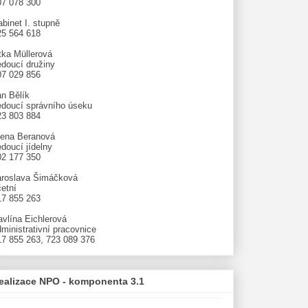
07 078 300
binet I. stupně
25 564 618
tka Müllerová
edoucí družiny
07 029 856
an Bělík
edoucí správního úseku
23 803 884
lena Beranová
doucí jídelny
02 177 350
aroslava Šimáčková
etní
17 855 263
avlína Eichlerová
ministrativní pracovnice
17 855 263, 723 089 376
ealizace NPO - komponenta 3.1