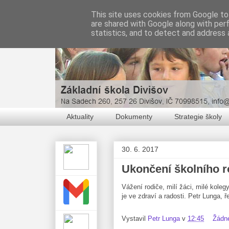
This site uses cookies from Google to 
are shared with Google along with per
statistics, and to detect and address 
Aktuality
Dokumenty
Strategie školy
30. 6. 2017
Ukončení školního r
Vážení rodiče, milí žáci, milé koleg
je ve zdraví a radosti. Petr Lunga, ře
Vystavil
Petr Lunga
v
12:45
Žádn