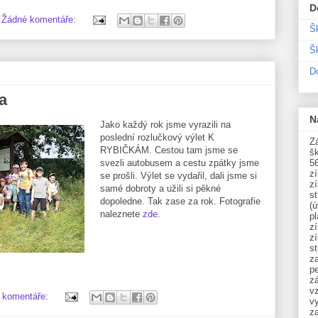
D
Žádné komentáře:
Š
Šk
D
a
N
Jako každý rok jsme vyrazili na
poslední rozlučkový výlet K
Zá
RYBIČKÁM. Cestou tam jsme se
šk
svezli autobusem a cestu zpátky jsme
5
z
se prošli. Výlet se vydařil, dali jsme si
z
samé dobroty a užili si pěkné
st
dopoledne. Tak zase za rok. Fotografie
(ú
naleznete
zde
.
p
z
z
s
z
p
zá
v
 komentáře:
vy
z