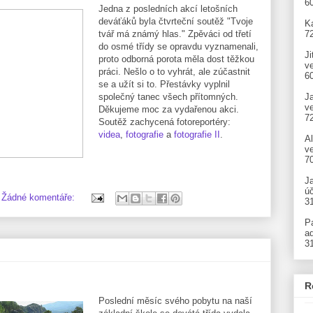
6
Jedna z posledních akcí letošních
deváťáků byla čtvrteční soutěž "Tvoje
Ka
7
tvář má známý hlas." Zpěváci od třetí
do osmé třídy se opravdu vyznamenali,
Ji
proto odborná porota měla dost těžkou
v
práci. Nešlo o to vyhrát, ale zúčastnit
6
se a užít si to. Přestávky vyplnil
J
společný tanec všech přítomných.
v
Děkujeme moc za vydařenou akci.
7
Soutěž zachycená fotoreportéry:
videa
,
fotografie
a
fotografie II
.
A
ve
7
J
úč
Žádné komentáře:
3
P
ad
3
R
Poslední měsíc svého pobytu na naší