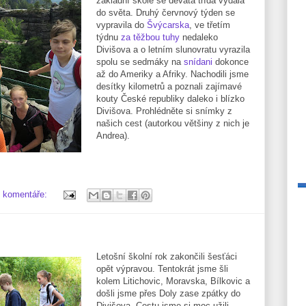
základní škole se devátá třída vydala
do světa. Druhý červnový týden se
vypravila do
Švýcarska
, ve třetím
týdnu
za těžbou tuhy
nedaleko
Divišova a o letním slunovratu vyrazila
spolu se sedmáky na
snídani
dokonce
až do Ameriky a Afriky. Nachodili jsme
desítky kilometrů a poznali zajímavé
kouty České republiky daleko i blízko
Divišova. Prohlédněte si snímky z
našich cest (autorkou většiny z nich je
Andrea).
 komentáře:
Letošní školní rok zakončili šesťáci
opět výpravou. Tentokrát jsme šli
kolem Litichovic, Moravska, Bílkovic a
došli jsme přes Doly zase zpátky do
Divišova. Cestu jsme si moc užili.