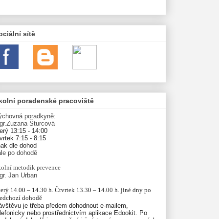
ociální sítě
kolní poradenské pracoviště
ýchovná poradkyně:
gr.Zuzana Šturcová
erý 13:15 - 14:00
vrtek 7:15 - 8:15
nak dle dohod
ále po dohodě
olní
metodik prevence
gr. Jan Urban
erý 14.00 – 14.30 h. Čtvrtek 13.30 – 14.00 h. jiné dny po 
ředchozí dohodě
ávštěvu je třeba předem dohodnout e-mailem,
lefonicky nebo prostřednictvím aplikace Edookit. Po