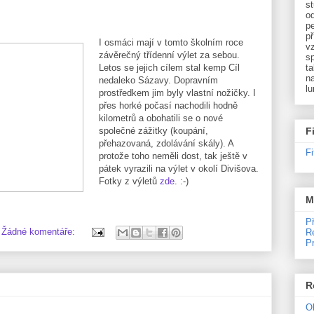
st
o
p
př
I osmáci mají v tomto školním roce
v
závěrečný třídenní výlet za sebou.
sp
Letos se jejich cílem stal kemp Cíl
ta
na
nedaleko Sázavy. Dopravním
l
prostředkem jim byly vlastní nožičky. I
přes horké počasí nachodili hodně
kilometrů a obohatili se o nové
společné zážitky (koupání,
F
přehazovaná, zdolávání skály). A
F
protože toho neměli dost, tak ještě v
pátek vyrazili na výlet v okolí Divišova.
Fotky z výletů
zde
. :-)
M
P
Žádné komentáře:
R
P
R
O