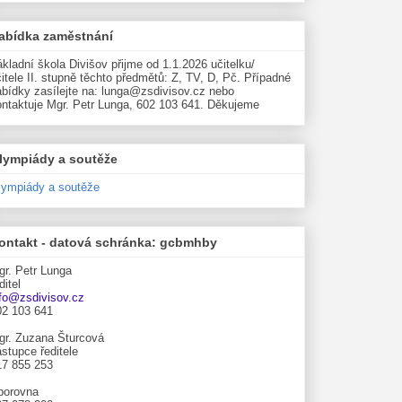
abídka zaměstnání
kladní škola Divišov přijme od 1.1.2026 učitelku/
itele II. stupně těchto předmětů: Z, TV, D, Pč. Případné
abídky zasílejte na: lunga@zsdivisov.cz nebo
ontaktuje Mgr. Petr Lunga, 602 103 641. Děkujeme
lympiády a soutěže
lympiády a soutěže
ontakt - datová schránka: gcbmhby
gr. Petr Lunga
ditel
nfo@zsdivisov.cz
02 103 641
gr. Zuzana Šturcová
stupce ředitele
17 855 253
borovna