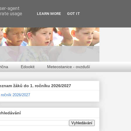
user-agent
erate usage
LEARN MORE
GOT IT
vična
Edookit
Meteostanice - ovzduší
eznam žáků do 1. ročníku 2026/2027
. ročník 2026/2027
yhledávání