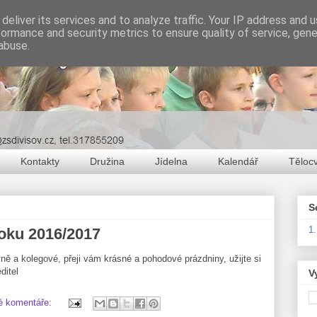
deliver its services and to analyze traffic. Your IP address and 
formance and security metrics to ensure quality of service, gen
abuse.
Kontakty
Družina
Jídelna
Kalendář
Těloc
S
1
oku 2016/2017
yně a kolegové, přeji vám krásné a pohodové prázdniny, užijte si
ditel
V
é komentáře: