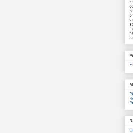
st
o
p
př
v
sp
ta
na
l
F
F
M
P
R
P
R
O