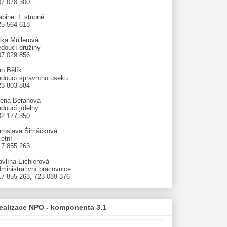
07 078 300
binet I. stupně
25 564 618
tka Müllerová
edoucí družiny
07 029 856
an Bělík
edoucí správního úseku
23 803 884
lena Beranová
doucí jídelny
02 177 350
aroslava Šimáčková
etní
17 855 263
avlína Eichlerová
ministrativní pracovnice
17 855 263, 723 089 376
ealizace NPO - komponenta 3.1