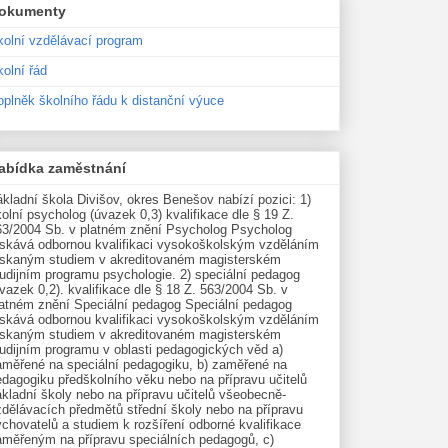
okumenty
kolní vzdělávací program
olní řád
oplněk školního řádu k distanční výuce
abídka zaměstnání
kladní škola Divišov, okres Benešov nabízí pozici: 1)
olní psycholog (úvazek 0,3) kvalifikace dle § 19 Z.
63/2004 Sb. v platném znění Psycholog Psycholog
ískává odbornou kvalifikaci vysokoškolským vzděláním
ískaným studiem v akreditovaném magisterském
udijním programu psychologie. 2) speciální pedagog
vazek 0,2). kvalifikace dle § 18 Z. 563/2004 Sb. v
latném znění Speciální pedagog Speciální pedagog
ískává odbornou kvalifikaci vysokoškolským vzděláním
ískaným studiem v akreditovaném magisterském
tudijním programu v oblasti pedagogických věd a)
aměřené na speciální pedagogiku, b) zaměřené na
edagogiku předškolního věku nebo na přípravu učitelů
kladní školy nebo na přípravu učitelů všeobecně-
zdělávacích předmětů střední školy nebo na přípravu
chovatelů a studiem k rozšíření odborné kvalifikace
aměřeným na přípravu speciálních pedagogů, c)