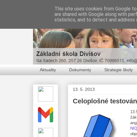
This site uses cookies from Google to 
are shared with Google along with per
statistics, and to detect and address 
Aktuality
Dokumenty
Strategie školy
13. 5. 2013
Celoplošné testování 
13.
žák
ang
NI
obj