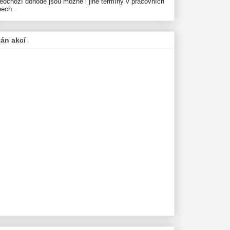
ředchozí dohodě jsou možné i jiné termíny v pracovních
nech.
lán akcí