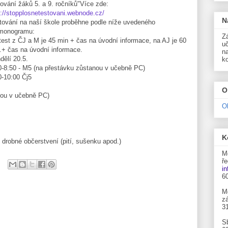
tování žáků 5. a 9. ročníků"Více zde:
p://stopplosnetestovani.webnode.cz/
N
tování na naší škole proběhne podle níže uvedeného
monogramu:
Zá
test z ČJ a M je 45 min + čas na úvodní informace, na AJ je 60
uč
.+ čas na úvodní informace.
n
dělí 20.5.
k
0-8:50 - M5 (na přestávku zůstanou v učebně PC)
0-10:00 Čj5
O
nou v učebně PC)
O
K
 drobné občerstvení (pití, sušenku apod.)
M
ře
i
6
M
zá
3
S