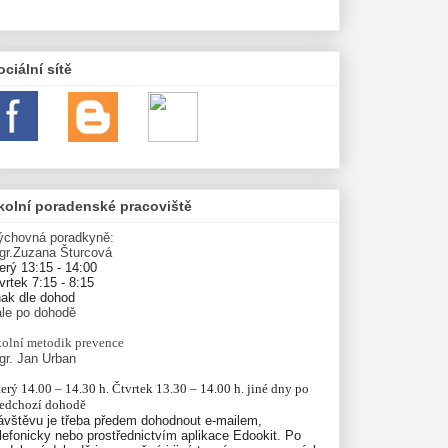
ociální sítě
kolní poradenské pracoviště
ýchovná poradkyně:
gr.Zuzana Šturcová
erý 13:15 - 14:00
vrtek 7:15 - 8:15
nak dle dohod
ále po dohodě
olní
metodik prevence
gr. Jan Urban
erý 14.00 – 14.30 h. Čtvrtek 13.30 – 14.00 h. jiné dny po 
ředchozí dohodě
ávštěvu je třeba předem dohodnout e-mailem,
lefonicky nebo prostřednictvím aplikace Edookit. Po