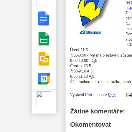
tes
htt
Tes
har
Na 
min
Pon
7:5
9:0
Úterý 21.5.
7:50-8:50 - M9 (na přestávku zůsta
9:00-10:00 - Čj9
Čtvrtek 23.5.
7:50-9:10 Aj5
9:50-11:10 Aj9.
Žáci mohou mít u sebe tužku, papír,
Vystavil
Petr Lunga
v
9:03
Žádné komentáře:
Okomentovat