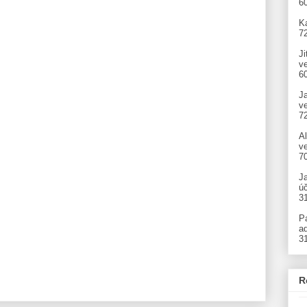
6
Ka
7
Ji
v
6
J
v
7
A
ve
7
J
úč
3
P
ad
3
R