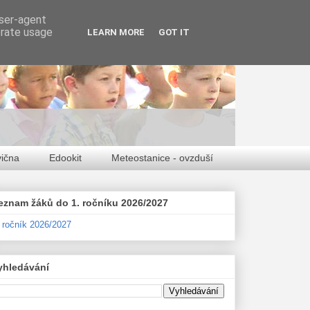
user-agent
erate usage
LEARN MORE
GOT IT
vična
Edookit
Meteostanice - ovzduší
eznam žáků do 1. ročníku 2026/2027
. ročník 2026/2027
yhledávání