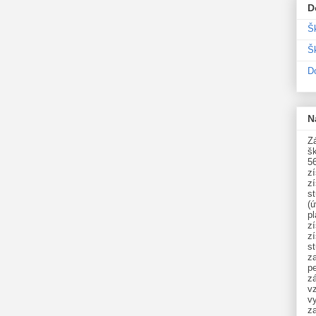
D
Š
Šk
D
N
Zá
šk
5
z
z
st
(ú
p
z
z
s
z
p
zá
v
vy
z