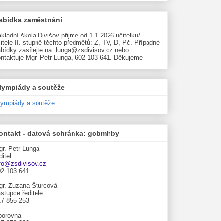
abídka zaměstnání
kladní škola Divišov přijme od 1.1.2026 učitelku/
itele II. stupně těchto předmětů: Z, TV, D, Pč. Případné
abídky zasílejte na: lunga@zsdivisov.cz nebo
ontaktuje Mgr. Petr Lunga, 602 103 641. Děkujeme
lympiády a soutěže
lympiády a soutěže
ontakt - datová schránka: gcbmhby
gr. Petr Lunga
ditel
nfo@zsdivisov.cz
02 103 641
gr. Zuzana Šturcová
stupce ředitele
17 855 253
borovna