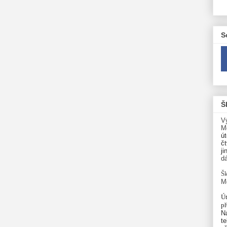
S
Š
V
M
út
čt
ji
d
Šk
M
Út
p
N
te