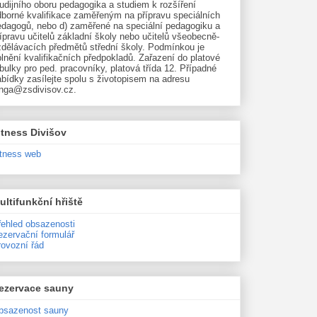
udijního oboru pedagogika a studiem k rozšíření
dborné kvalifikace zaměřeným na přípravu speciálních
edagogů, nebo d) zaměřené na speciální pedagogiku a
ípravu učitelů základní školy nebo učitelů všeobecně-
zdělávacích předmětů střední školy. Podmínkou je
lnění kvalifikačních předpokladů. Zařazení do platové
bulky pro ped. pracovníky, platová třída 12. Případné
bídky zasílejte spolu s životopisem na adresu
unga@zsdivisov.cz.
itness Divišov
itness web
ultifunkční hřiště
řehled obsazenosti
ezervační formulář
rovozní řád
ezervace sauny
bsazenost sauny