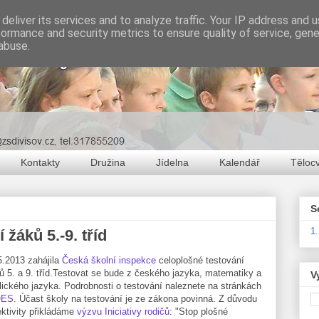
deliver its services and to analyze traffic. Your IP address and 
formance and security metrics to ensure quality of service, gen
abuse.
Kontakty
Družina
Jídelna
Kalendář
Těloc
S
1
žáků 5.-9. tříd
5.2013 zahájila
Česká školní inspekce
celoplošné testování
ů 5. a 9. tříd.Testovat se bude z českého jazyka, matematiky a
V
lického jazyka. Podrobnosti o testování naleznete na stránkách
QES
. Účast školy na testování je ze zákona povinná. Z důvodu
ektivity přikládáme
výzvu Iniciativy rodičů
: "Stop plošné