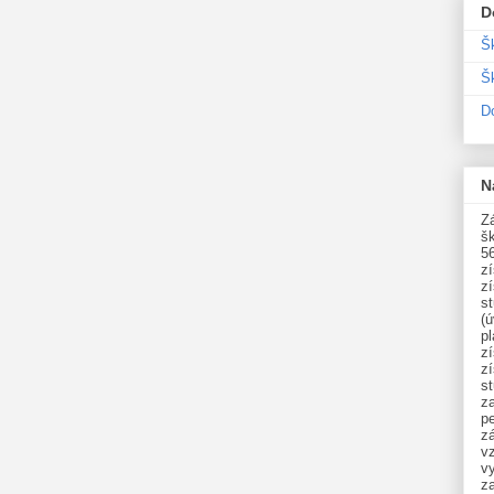
D
Š
Šk
D
N
Zá
šk
5
z
z
st
(ú
p
z
z
s
z
p
zá
v
vy
z