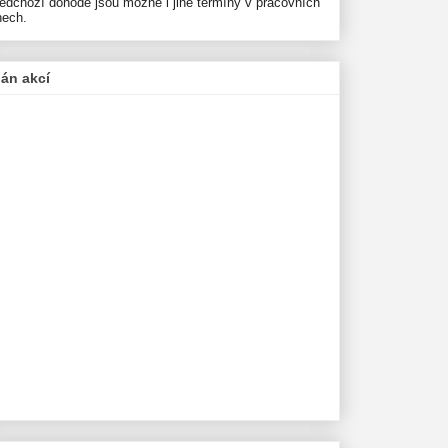
ředchozí dohodě jsou možné i jiné termíny v pracovních
nech.
lán akcí