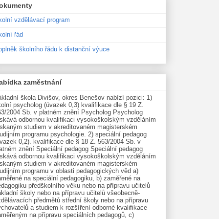
okumenty
kolní vzdělávací program
olní řád
oplněk školního řádu k distanční výuce
abídka zaměstnání
kladní škola Divišov, okres Benešov nabízí pozici: 1)
olní psycholog (úvazek 0,3) kvalifikace dle § 19 Z.
63/2004 Sb. v platném znění Psycholog Psycholog
ískává odbornou kvalifikaci vysokoškolským vzděláním
ískaným studiem v akreditovaném magisterském
udijním programu psychologie. 2) speciální pedagog
vazek 0,2). kvalifikace dle § 18 Z. 563/2004 Sb. v
latném znění Speciální pedagog Speciální pedagog
ískává odbornou kvalifikaci vysokoškolským vzděláním
ískaným studiem v akreditovaném magisterském
tudijním programu v oblasti pedagogických věd a)
aměřené na speciální pedagogiku, b) zaměřené na
edagogiku předškolního věku nebo na přípravu učitelů
kladní školy nebo na přípravu učitelů všeobecně-
zdělávacích předmětů střední školy nebo na přípravu
chovatelů a studiem k rozšíření odborné kvalifikace
aměřeným na přípravu speciálních pedagogů, c)