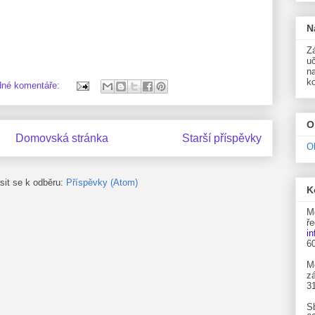
N
Zá
uč
n
k
dné komentáře:
O
Domovská stránka
Starší příspěvky
O
ásit se k odběru:
Příspěvky (Atom)
K
M
ře
i
6
M
zá
3
S