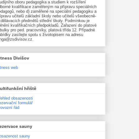
udijního oboru pedagogika a studiem k rozšíření
dborné kvalifikace zaměřeným na přípravu speciálních
edagogů, nebo d) zaměřené na speciální pedagogiku a
ípravu učitelů základní školy nebo učitelů všeobecně-
zdělávacích předmětů střední školy. Podmínkou je
lnění kvalifikačních předpokladů. Zařazení do platové
bulky pro ped. pracovníky, platová třída 12. Případné
bídky zasílejte spolu s životopisem na adresu
unga@zsdivisov.cz.
itness Divišov
itness web
ultifunkční hřiště
řehled obsazenosti
ezervační formulář
rovozní řád
ezervace sauny
bsazenost sauny