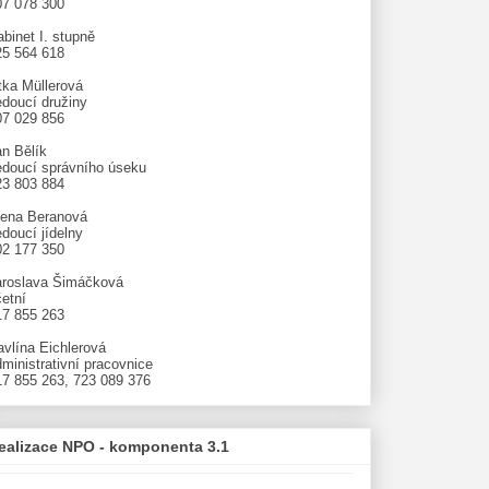
07 078 300
binet I. stupně
25 564 618
tka Müllerová
edoucí družiny
07 029 856
an Bělík
edoucí správního úseku
23 803 884
lena Beranová
doucí jídelny
02 177 350
aroslava Šimáčková
etní
17 855 263
avlína Eichlerová
ministrativní pracovnice
17 855 263, 723 089 376
ealizace NPO - komponenta 3.1