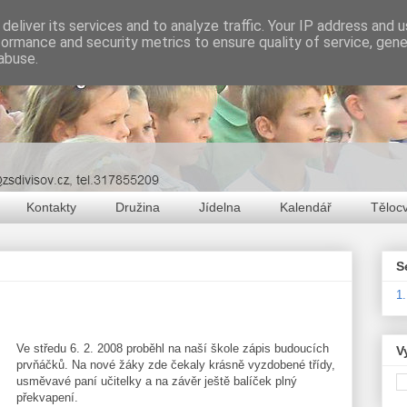
deliver its services and to analyze traffic. Your IP address and 
formance and security metrics to ensure quality of service, gen
abuse.
Kontakty
Družina
Jídelna
Kalendář
Těloc
S
1
Ve středu 6. 2. 2008 proběhl na naší škole zápis budoucích
V
prvňáčků. Na nové žáky zde čekaly krásně vyzdobené třídy,
usměvavé paní učitelky a na závěr ještě balíček plný
překvapení.