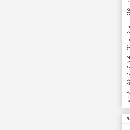
6
Ka
7
Ji
v
6
J
v
7
A
ve
7
J
úč
3
P
ad
3
R