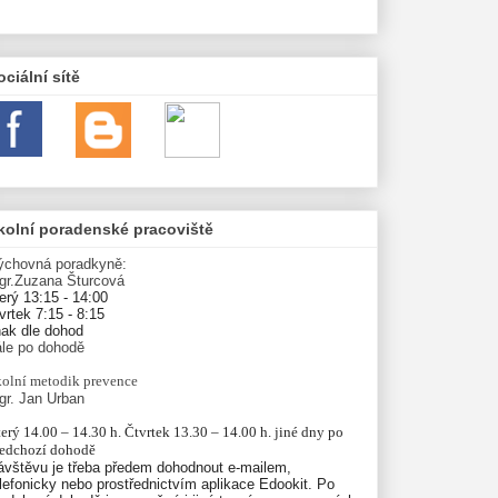
ociální sítě
kolní poradenské pracoviště
ýchovná poradkyně:
gr.Zuzana Šturcová
erý 13:15 - 14:00
vrtek 7:15 - 8:15
nak dle dohod
ále po dohodě
olní
metodik prevence
gr. Jan Urban
erý 14.00 – 14.30 h. Čtvrtek 13.30 – 14.00 h. jiné dny po 
ředchozí dohodě
ávštěvu je třeba předem dohodnout e-mailem,
lefonicky nebo prostřednictvím aplikace Edookit. Po