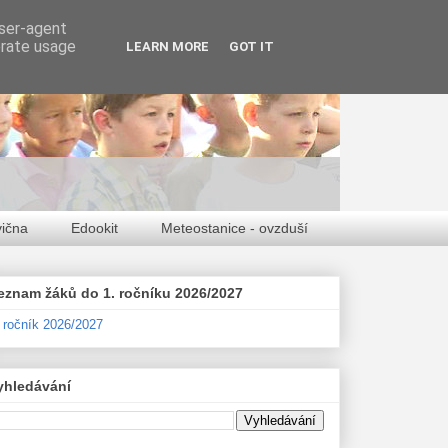
user-agent
erate usage
LEARN MORE
GOT IT
vična
Edookit
Meteostanice - ovzduší
eznam žáků do 1. ročníku 2026/2027
. ročník 2026/2027
yhledávání