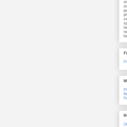
st
o
p
př
v
sp
ta
na
l
F
F
M
P
R
P
R
O