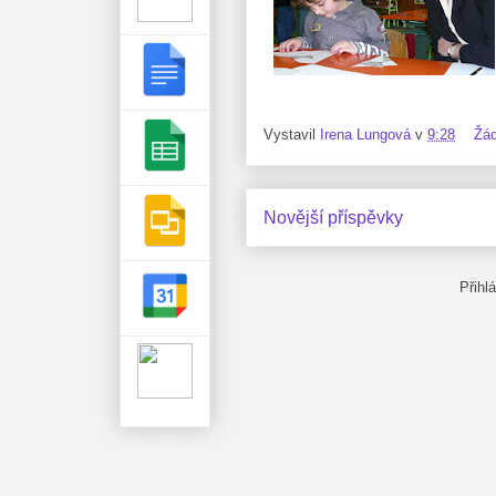
Vystavil
Irena Lungová
v
9:28
Žá
Novější příspěvky
Přihl