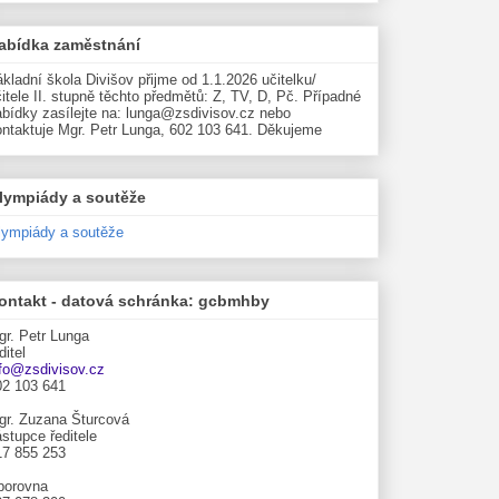
abídka zaměstnání
kladní škola Divišov přijme od 1.1.2026 učitelku/
itele II. stupně těchto předmětů: Z, TV, D, Pč. Případné
abídky zasílejte na: lunga@zsdivisov.cz nebo
ontaktuje Mgr. Petr Lunga, 602 103 641. Děkujeme
lympiády a soutěže
lympiády a soutěže
ontakt - datová schránka: gcbmhby
gr. Petr Lunga
ditel
nfo@zsdivisov.cz
02 103 641
gr. Zuzana Šturcová
stupce ředitele
17 855 253
borovna