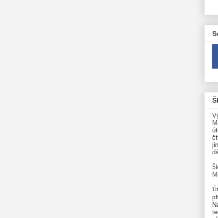
S
Š
V
M
út
čt
ji
d
Šk
M
Út
p
N
te