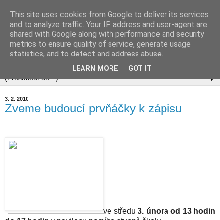
This site uses cookies from Google to deliver its services
and to analyze traffic. Your IP address and user-agent are
shared with Google along with performance and security
metrics to ensure quality of service, generate usage
statistics, and to detect and address abuse.
▼
LEARN MORE
GOT IT
▼
3. 2. 2010
Zveme budoucí prvňáčky k zápisu
ve středu
3. února od 13 hodin