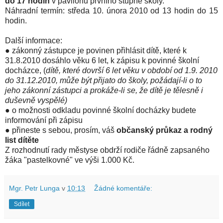
do 17 hodin
v pavilonu prvního stupně školy.
Náhradní termín: středa 10. února 2010 od 13 hodin do 15
hodin.
Další informace:
●
zákonný zástupce je povinen přihlásit dítě, které k
31.8.2010 dosáhlo věku 6 let, k zápisu k povinné školní
docházce,
(
dítě, které dovrší 6 let věku v období od 1.9. 2010
do 31.12.2010, může být přijato do školy, požádají-li o to
jeho zákonní zástupci a prokáže-li se, že dítě je tělesně i
duševně vyspělé)
●
o možnosti odkladu povinné školní docházky budete
informování při zápisu
●
přineste s sebou, prosím, váš
občanský průkaz a rodný
list dítěte
Z rozhodnutí rady městyse obdrží rodiče řádně zapsaného
žáka "pastelkovné" ve výši 1.000 Kč.
Mgr. Petr Lunga
v
10:13
Žádné komentáře:
Sdílet