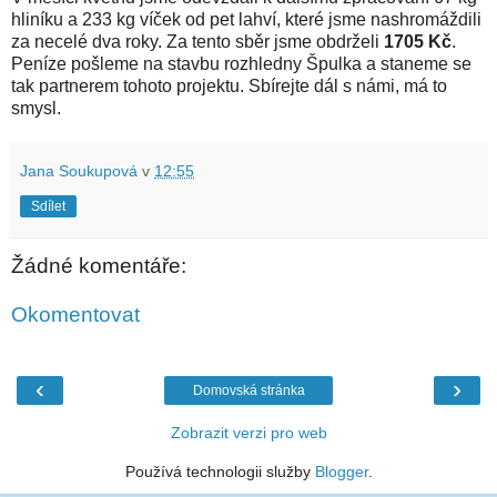
hliníku a 233 kg víček od pet lahví, které jsme nashromáždili
za necelé dva roky. Za tento sběr jsme obdrželi
1705 Kč
.
Peníze pošleme na stavbu rozhledny Špulka a staneme se
tak partnerem tohoto projektu. Sbírejte dál s námi, má to
smysl.
Jana Soukupová
v
12:55
Sdílet
Žádné komentáře:
Okomentovat
‹
›
Domovská stránka
Zobrazit verzi pro web
Používá technologii služby
Blogger
.