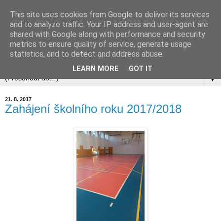
This site uses cookies from Google to deliver its services
and to analyze traffic. Your IP address and user-agent are
shared with Google along with performance and security
metrics to ensure quality of service, generate usage
statistics, and to detect and address abuse.
▼
LEARN MORE
GOT IT
▼
21. 8. 2017
Zahájení školního roku 2017/2018