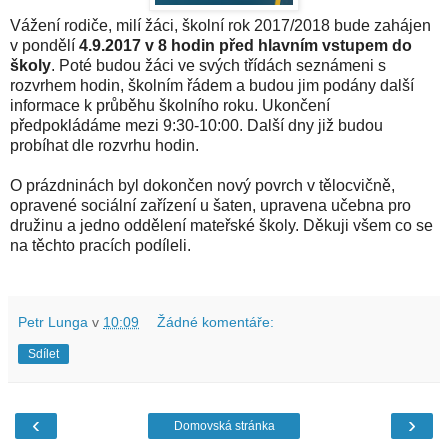
Vážení rodiče, milí žáci, školní rok 2017/2018 bude zahájen
v pondělí
4.9.2017 v 8 hodin před hlavním vstupem do
školy
. Poté budou žáci ve svých třídách seznámeni s
rozvrhem hodin, školním řádem a budou jim podány další
informace k průběhu školního roku. Ukončení
předpokládáme mezi 9:30-10:00. Další dny již budou
probíhat dle rozvrhu hodin.
O prázdninách byl dokončen nový povrch v tělocvičně,
opravené sociální zařízení u šaten, upravena učebna pro
družinu a jedno oddělení mateřské školy. Děkuji všem co se
na těchto pracích podíleli.
Petr Lunga
v
10:09
Žádné komentáře:
Sdílet
‹
›
Domovská stránka