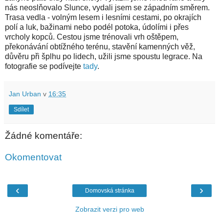
nás neoslňovalo Slunce, vydali jsem se západním směrem.
Trasa vedla - volným lesem i lesními cestami, po okrajích
polí a luk, bažinami nebo podél potoka, údolími i přes
vrcholy kopců. Cestou jsme trénovali vrh oštěpem,
překonávání obtížného terénu, stavění kamenných věž,
důvěru při šplhu po lidech, užili jsme spoustu legrace. Na
fotografie se podívejte
tady
.
Jan Urban
v
16:35
Sdílet
Žádné komentáře:
Okomentovat
‹
›
Domovská stránka
Zobrazit verzi pro web