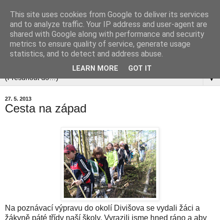
This site uses cookies from Google to deliver its services
and to analyze traffic. Your IP address and user-agent are
shared with Google along with performance and security
metrics to ensure quality of service, generate usage
statistics, and to detect and address abuse.
▼
LEARN MORE
GOT IT
▼
27. 5. 2013
Cesta na západ
Na poznávací výpravu do okolí Divišova se vydali žáci a
žákyně páté třídy naší školy. Vyrazili jsme hned ráno a aby