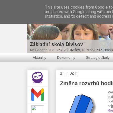
This site uses cookies from Google to 
are shared with Google along with per
statistics, and to detect and address 
Aktuality
Dokumenty
Strategie školy
31. 1. 2011
Změna rozvrhů hodin
Váž
ped
hod
nej
Roz