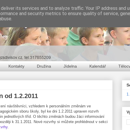
deliver its services and to analyze traffic. Your IP address and 
formance and security metrics to ensure quality of service, gen
abuse.
Kontakty
Družina
Jídelna
Kalendář
Těloc
S
1
 od 1.2.2011
ení návštěvníci, vzhledem k personálním změnám ve
agogickém sboru školy, byl ke dni 1.2.2011 upraven rozvrh
V
in jednotlivých tříd. O těchto změnách budou žáci informování
později k 31.1.2011. Nové rozvrhy si můžete prohlédnout v sekci
vrhy
.