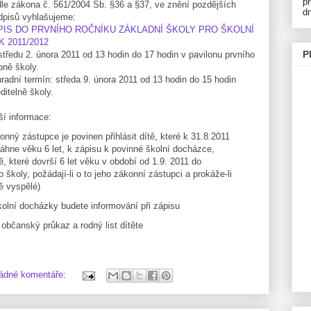
p
le zákona č. 561/2004 Sb. §36 a §37, ve znění pozdějších
d
dpisů vyhlašujeme:
PIS DO PRVNÍHO ROČNÍKU ZÁKLADNÍ ŠKOLY PRO ŠKOLNÍ
 2011/2012
P
středu 2. února 2011 od 13 hodin do 17 hodin v pavilonu prvního
pně školy.
radní termín: středa 9. února 2011 od 13 hodin do 15 hodin
editelně školy.
ší informace:
onný zástupce je povinen přihlásit dítě, které k 31.8.2011
áhne věku 6 let, k zápisu k povinné školní docházce,
tě, které dovrší 6 let věku v období od 1.9. 2011 do
 školy, požádají-li o to jeho zákonní zástupci a prokáže-li
ně vyspělé)
olní docházky budete informování při zápisu
občanský průkaz a rodný list dítěte
ádné komentáře: