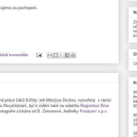
ujeme za pochopení.
N
Zá
uč
n
k
O
ádné komentáře:
O
K
M
ře
á práce žáků 9.třídy: erb Městyse Divišov, vytvořený v rámci
i
tu Recyklohraní, byl k vidění také na veletrhu
Regiontour Brno
6
fotografie získána od B. Zemanové, ředitelky
Posázaví o.p.s.
M
zá
3
S