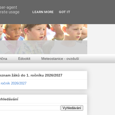
user-agent
erate usage
LEARN MORE
GOT IT
vična
Edookit
Meteostanice - ovzduší
eznam žáků do 1. ročníku 2026/2027
. ročník 2026/2027
yhledávání