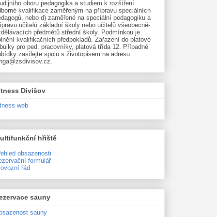
udijního oboru pedagogika a studiem k rozšíření
dborné kvalifikace zaměřeným na přípravu speciálních
edagogů, nebo d) zaměřené na speciální pedagogiku a
ípravu učitelů základní školy nebo učitelů všeobecně-
zdělávacích předmětů střední školy. Podmínkou je
lnění kvalifikačních předpokladů. Zařazení do platové
bulky pro ped. pracovníky, platová třída 12. Případné
bídky zasílejte spolu s životopisem na adresu
unga@zsdivisov.cz.
itness Divišov
itness web
ultifunkční hřiště
řehled obsazenosti
ezervační formulář
rovozní řád
ezervace sauny
bsazenost sauny