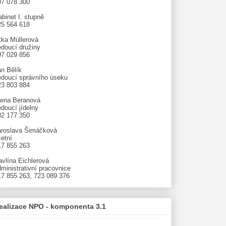
07 078 300
binet I. stupně
25 564 618
tka Müllerová
edoucí družiny
07 029 856
an Bělík
edoucí správního úseku
23 803 884
lena Beranová
doucí jídelny
02 177 350
aroslava Šimáčková
etní
17 855 263
avlína Eichlerová
ministrativní pracovnice
17 855 263, 723 089 376
ealizace NPO - komponenta 3.1