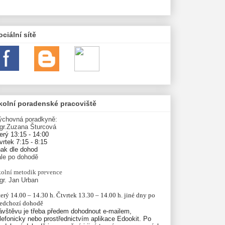
ociální sítě
kolní poradenské pracoviště
ýchovná poradkyně:
gr.Zuzana Šturcová
erý 13:15 - 14:00
vrtek 7:15 - 8:15
nak dle dohod
ále po dohodě
olní
metodik prevence
gr. Jan Urban
erý 14.00 – 14.30 h. Čtvrtek 13.30 – 14.00 h. jiné dny po 
ředchozí dohodě
ávštěvu je třeba předem dohodnout e-mailem,
lefonicky nebo prostřednictvím aplikace Edookit. Po