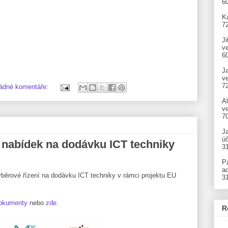
6
Ka
7
Ji
v
6
J
v
7
ádné komentáře:
A
ve
7
J
úč
 nabídek na dodávku ICT techniky
3
P
ad
ýběrové řízení na dodávku ICT techniky v rámci projektu EU
3
okumenty
nebo
zde.
R