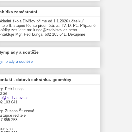
abídka zaměstnání
kladní škola Divišov přijme od 1.1.2026 učitelku/
itele II. stupně těchto předmětů: Z, TV, D, Pč. Případné
abídky zasílejte na: lunga@zsdivisov.cz nebo
ontaktuje Mgr. Petr Lunga, 602 103 641. Děkujeme
lympiády a soutěže
lympiády a soutěže
ontakt - datová schránka: gcbmhby
gr. Petr Lunga
ditel
nfo@zsdivisov.cz
02 103 641
gr. Zuzana Šturcová
stupce ředitele
17 855 253
borovna