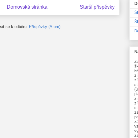
D
Domovská stránka
Starší příspěvky
Š
Šk
ásit se k odběru:
Příspěvky (Atom)
D
N
Zá
šk
5
z
z
st
(ú
p
z
z
s
z
p
zá
v
vy
z