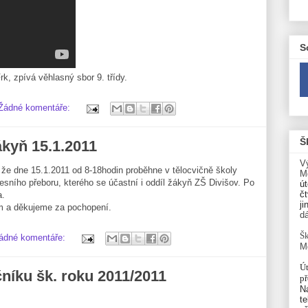
S
rk, zpívá věhlasný sbor 9. třídy.
Žádné komentáře:
Š
ákyň 15.1.2011
V
 že dne 15.1.2011 od 8-18hodin proběhne v tělocvičně školy
M
resního přeboru, kterého se účastní i oddíl žákyň ZŠ Divišov. Po
út
čt
a.
ji
 a děkujeme za pochopení.
d
Šk
ádné komentáře:
M
Út
čníku šk. roku 2011/2011
p
N
te