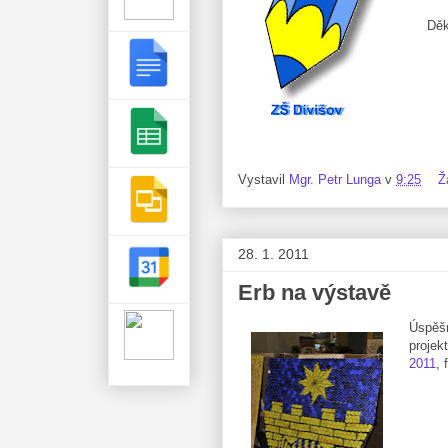
Děk
Vystavil
Mgr. Petr Lunga
v
9:25
Ž
28. 1. 2011
Erb na výstavě
Úspěšn
projek
2011
, 