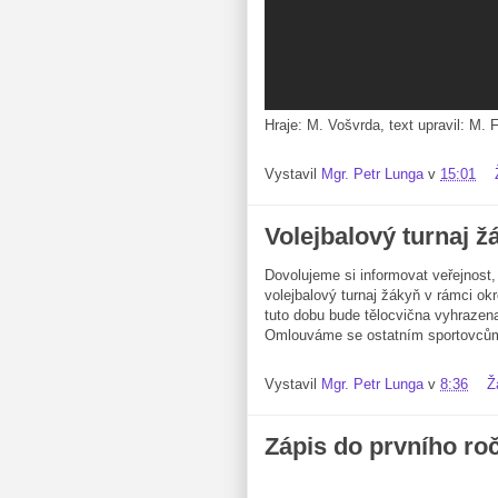
Hraje: M. Vošvrda, text upravil: M. F
Vystavil
Mgr. Petr Lunga
v
15:01
Volejbalový turnaj ž
Dovolujeme si informovat veřejnost,
volejbalový turnaj žákyň v rámci ok
tuto dobu bude tělocvična vyhrazen
Omlouváme se ostatním sportovcům
Vystavil
Mgr. Petr Lunga
v
8:36
Ž
Zápis do prvního ro