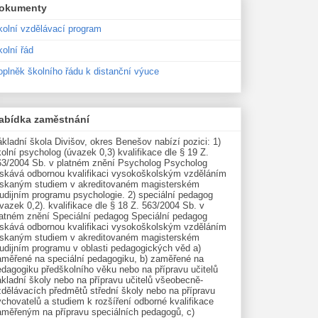
okumenty
kolní vzdělávací program
olní řád
oplněk školního řádu k distanční výuce
abídka zaměstnání
kladní škola Divišov, okres Benešov nabízí pozici: 1)
olní psycholog (úvazek 0,3) kvalifikace dle § 19 Z.
63/2004 Sb. v platném znění Psycholog Psycholog
ískává odbornou kvalifikaci vysokoškolským vzděláním
ískaným studiem v akreditovaném magisterském
udijním programu psychologie. 2) speciální pedagog
vazek 0,2). kvalifikace dle § 18 Z. 563/2004 Sb. v
latném znění Speciální pedagog Speciální pedagog
ískává odbornou kvalifikaci vysokoškolským vzděláním
ískaným studiem v akreditovaném magisterském
tudijním programu v oblasti pedagogických věd a)
aměřené na speciální pedagogiku, b) zaměřené na
edagogiku předškolního věku nebo na přípravu učitelů
kladní školy nebo na přípravu učitelů všeobecně-
zdělávacích předmětů střední školy nebo na přípravu
chovatelů a studiem k rozšíření odborné kvalifikace
aměřeným na přípravu speciálních pedagogů, c)