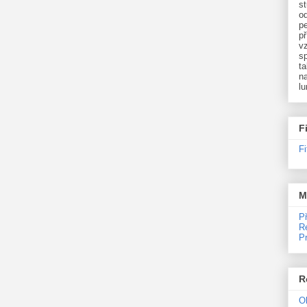
st
o
p
př
v
sp
ta
na
l
F
F
M
P
R
P
R
O