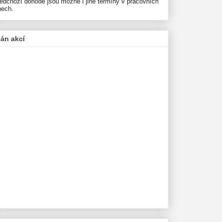
ředchozí dohodě jsou možné i jiné termíny v pracovních
nech.
lán akcí