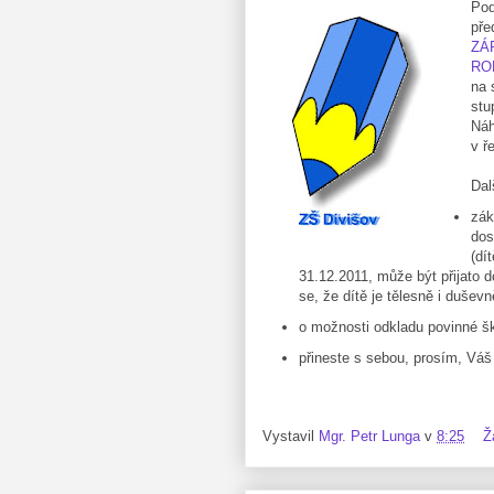
Pod
pře
ZÁ
ROK
na 
stu
Náh
v ř
Dal
zák
dos
(dí
31.12.2011, může být přijato do
se, že dítě je tělesně i dušev
o možnosti odkladu povinné šk
přineste s sebou, prosím, Váš 
Vystavil
Mgr. Petr Lunga
v
8:25
Ž