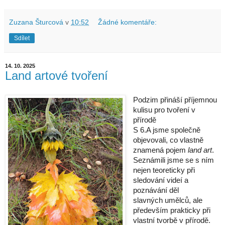
Zuzana Šturcová
v
10:52
Žádné komentáře:
Sdílet
14. 10. 2025
Land artové tvoření
Podzim přináší příjemnou
kulisu pro tvoření v
přírodě
S 6.A jsme společně
objevovali, co vlastně
znamená pojem
land art
.
Seznámili jsme se s ním
nejen teoreticky při
sledování videí a
poznávání děl
slavných umělců, ale
především prakticky při
vlastní tvorbě v přírodě.