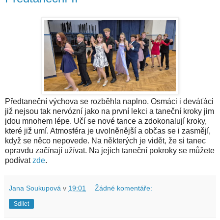
Předtaneční výchova se rozběhla naplno. Osmáci i deváťáci
již nejsou tak nervózní jako na první lekci a taneční kroky jim
jdou mnohem lépe. Učí se nové tance a zdokonalují kroky,
které již umí. Atmosféra je uvolněnější a občas se i zasmějí,
když se něco nepovede. Na některých je vidět, že si tanec
opravdu začínají užívat. Na jejich taneční pokroky se můžete
podívat
zde
.
Jana Soukupová
v
19:01
Žádné komentáře:
Sdílet