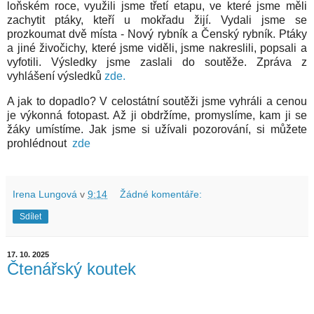
loňském roce, využili jsme třetí etapu, ve které jsme měli
zachytit ptáky, kteří u mokřadu žijí. Vydali jsme se
prozkoumat dvě místa - Nový rybník a Čenský rybník. Ptáky
a jiné živočichy, které jsme viděli, jsme nakreslili, popsali a
vyfotili. Výsledky jsme zaslali do soutěže. Zpráva z
vyhlášení výsledků
zde.
A jak to dopadlo? V celostátní soutěži jsme vyhráli a cenou
je výkonná fotopast. Až ji obdržíme, promyslíme, kam ji se
žáky umístíme. Jak jsme si užívali pozorování, si můžete
prohlédnout
zde
Irena Lungová
v
9:14
Žádné komentáře:
Sdílet
17. 10. 2025
Čtenářský koutek