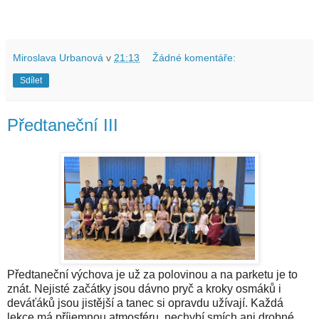
Miroslava Urbanová
v
21:13
Žádné komentáře:
Sdílet
Předtaneční III
Předtaneční výchova je už za polovinou a na parketu je to
znát. Nejisté začátky jsou dávno pryč a kroky osmáků i
deváťáků jsou jistější a tanec si opravdu užívají. Každá
lekce má příjemnou atmosféru, nechybí smích ani drobné