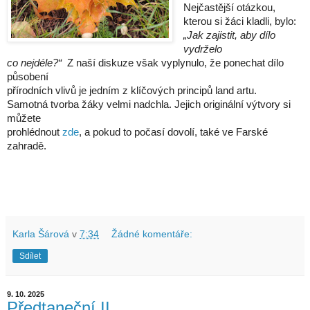
Nejčastější otázkou,
kterou si žáci kladli, bylo:
„Jak zajistit, aby dílo
vydrželo
co nejdéle?“
Z naší diskuze však vyplynulo, že ponechat dílo
působení
přírodních vlivů je jedním z klíčových principů land artu.
Samotná tvorba žáky velmi nadchla. Jejich originální výtvory si
můžete
prohlédnout
zde
, a pokud to počasí dovolí, také ve Farské
zahradě.
Karla Šárová
v
7:34
Žádné komentáře:
Sdílet
9. 10. 2025
Předtaneční II