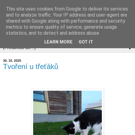
This site uses cookies from Google to deliver its services
and to analyze traffic. Your IP address and user-agent are
shared with Google along with performance and security
metrics to ensure quality of service, generate usage
statistics, and to detect and address abuse.
▼
LEARN MORE
GOT IT
▼
30. 10. 2025
Tvoření u třeťáků