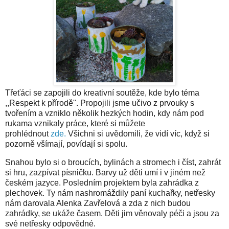
Třeťáci se zapojili do kreativní soutěže, kde bylo téma
,,Respekt k přírodě". Propojili jsme učivo z prvouky s
tvořením a vzniklo několik hezkých hodin, kdy nám pod
rukama vznikaly práce, které si můžete
prohlédnout
zde.
Všichni si uvědomili, že vidí víc, když si
pozorně všímají, povídají si spolu.
Snahou bylo si o broucích, bylinách a stromech i číst, zahrát
si hru, zazpívat písničku. Barvy už děti umí i v jiném než
českém jazyce. Posledním projektem byla zahrádka z
plechovek. Ty nám nashromáždily paní kuchařky, netřesky
nám darovala Alenka Zavřelová a zda z nich budou
zahrádky, se ukáže časem. Děti jim věnovaly péči a jsou za
své netřesky odpovědné.