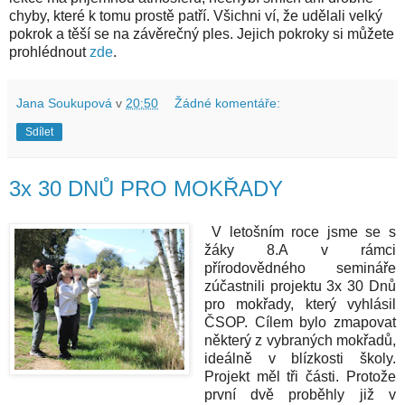
chyby, které k tomu prostě patří. Všichni ví, že udělali velký
pokrok a těší se na závěrečný ples. Jejich pokroky si můžete
prohlédnout
zde
.
Jana Soukupová
v
20:50
Žádné komentáře:
Sdílet
3x 30 DNŮ PRO MOKŘADY
V letošním roce jsme se s
žáky 8.A v rámci
přírodovědného semináře
zúčastnili projektu 3x 30 Dnů
pro mokřady, který vyhlásil
ČSOP. Cílem bylo zmapovat
některý z vybraných mokřadů,
ideálně v blízkosti školy.
Projekt měl tři části. Protože
první dvě proběhly již v