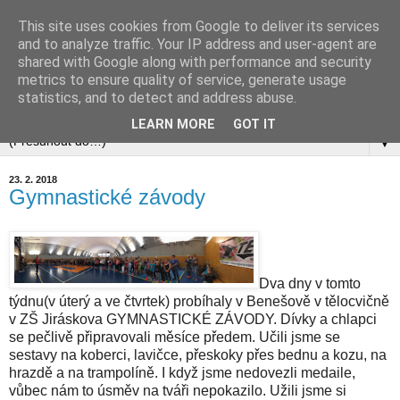
This site uses cookies from Google to deliver its services
and to analyze traffic. Your IP address and user-agent are
shared with Google along with performance and security
metrics to ensure quality of service, generate usage
statistics, and to detect and address abuse.
▼
LEARN MORE
GOT IT
▼
23. 2. 2018
Gymnastické závody
Dva dny v tomto
týdnu(v úterý a ve čtvrtek) probíhaly v Benešově v tělocvičně
v ZŠ Jiráskova GYMNASTICKÉ ZÁVODY. Dívky a chlapci
se pečlivě připravovali měsíce předem. Učili jsme se
sestavy na koberci, lavičce, přeskoky přes bednu a kozu, na
hrazdě a na trampolíně. I když jsme nedovezli medaile,
vůbec nám to úsměv na tváři nepokazilo. Užili jsme si