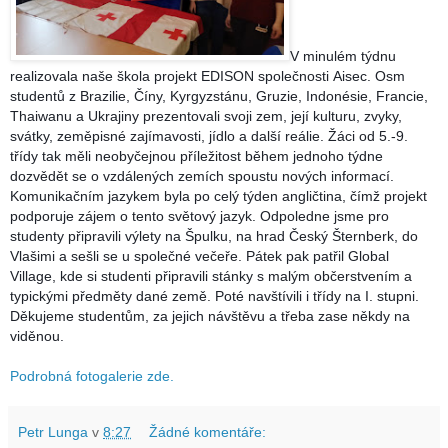
V minulém týdnu
realizovala naše škola projekt EDISON společnosti
Aisec
. Osm
studentů z Brazilie, Číny, Kyrgyzstánu, Gruzie, Indonésie, Francie,
Thaiwanu a Ukrajiny prezentovali svoji zem, její kulturu, zvyky,
svátky, zeměpisné zajímavosti, jídlo a další reálie. Žáci od 5.-9.
třídy tak měli neobyčejnou příležitost během jednoho týdne
dozvědět se o vzdálených zemích spoustu nových informací.
Komunikačním jazykem byla po celý týden angličtina, čímž projekt
podporuje zájem o tento světový jazyk. Odpoledne jsme pro
studenty připravili výlety na Špulku, na hrad Český Šternberk, do
Vlašimi a sešli se u společné večeře. Pátek pak patřil Global
Village, kde si studenti připravili stánky s malým občerstvením a
typickými předměty dané země. Poté navštívili i třídy na I. stupni.
Děkujeme studentům, za jejich návštěvu a třeba zase někdy na
viděnou.
Podrobná fotogalerie zde.
Petr Lunga
v
8:27
Žádné komentáře: