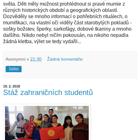
světa. Děti měly možnost prohlédnout si pravé mumie z
různých historických období a geografických oblastí.
Dozvěděly se mnoho informací o pohřebních rituálech, o
mumifikaci, na vlastní oči viděly část starobylých pokladů -
sošky božstev, šperky, sarkofágy, dobové tkaniny a mnoho
dalšího. Nikdo nebyl ničím pokousán, na nikoho nepadla
žádná kletba, výlet se tedy vydařil...
Anonymní
v
21:30
Žádné komentáře:
Sdílet
19. 2. 2018
Stáž zahraničních studentů