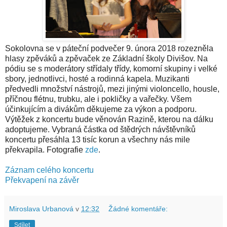
Sokolovna se v páteční podvečer 9. února 2018 rozezněla
hlasy zpěváků a zpěvaček ze Základní školy Divišov. Na
pódiu se s moderátory střídaly třídy, komorní skupiny i velké
sbory, jednotlivci, hosté a rodinná kapela. Muzikanti
předvedli množství nástrojů, mezi jinými violoncello, housle,
příčnou flétnu, trubku, ale i pokličky a vařečky. Všem
účinkujícím a divákům děkujeme za výkon a podporu.
Výtěžek z koncertu bude věnován Razině, kterou na dálku
adoptujeme. Vybraná částka od štědrých návštěvníků
koncertu přesáhla 13 tisíc korun a všechny nás mile
překvapila. Fotografie
zde
.
Záznam celého koncertu
Překvapení na závěr
Miroslava Urbanová
v
12:32
Žádné komentáře:
Sdílet