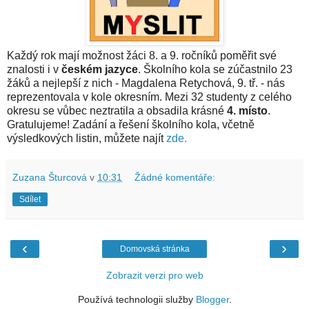
Každý rok mají možnost žáci 8. a 9. ročníků poměřit své
znalosti i v
českém jazyce
. Školního kola se zúčastnilo 23
žáků a nejlepší z nich - Magdalena Retychová, 9. tř. - nás
reprezentovala v kole okresním. Mezi 32 studenty z celého
okresu se vůbec neztratila a obsadila krásné
4.
místo
.
Gratulujeme! Zadání a řešení školního kola, včetně
výsledkových listin, můžete najít
zde.
Zuzana Šturcová
v
10:31
Žádné komentáře:
Sdílet
‹
›
Domovská stránka
Zobrazit verzi pro web
Používá technologii služby
Blogger
.