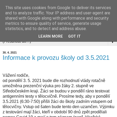
This site uses cookies from Google to deliver its services
and to analyze traffic. Your IP address and user-agent are
shared with Google along with performance and security
metrics to ensure quality of service, generate usage
statistics, and to detect and address abuse.
▼
LEARN MORE
GOT IT
▼
30. 4. 2021
Informace k provozu školy od 3.5.2021
Vážení rodiče,
od pondělí 3. 5. 2021 bude dle rozhodnutí vlády rotačně
umožněna prezenční výuka pro žáky 2. stupně ve
Středočeském kraji. Žáci se budou v pondělí ráno testovat
antigenními testy v tělocvičně. Prosíme tedy, aby v pondělí
3.5.2021 (6:30-7:50) přišli žáci do školy zadním vstupem od
tělocvičny. Vstup od šaten bude tento den uzamčen. Výjimku
z testování mají žáci, kteří v období 90 dnů zpět prodělali