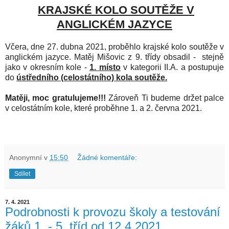
KRAJSKÉ KOLO SOUTĚŽE V
ANGLICKÉM JAZYCE
Včera, dne 27. dubna 2021, proběhlo krajské kolo soutěže v
anglickém jazyce. Matěj Mišovic z 9. třídy obsadil - stejně
jako v okresním kole -
1. místo
v kategorii II.A. a postupuje
do
ústředního (celostátního) kola soutěže.
Matěji, moc gratulujeme!!!
Zároveň Ti budeme držet palce
v celostátním kole, které proběhne 1. a 2. června 2021.
Anonymní
v
15:50
Žádné komentáře:
Sdílet
7. 4. 2021
Podrobnosti k provozu školy a testování
žáků 1. - 5. tříd od 12.4.2021