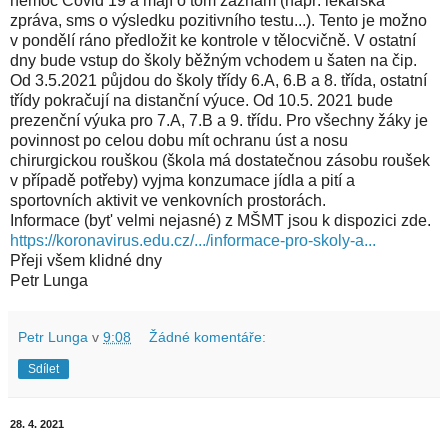
nemoc Covid 19 a mají o tom záznam (např. lékařská
zpráva, sms o výsledku pozitivního testu...). Tento je možno
v pondělí ráno předložit ke kontrole v tělocvičně. V ostatní
dny bude vstup do školy běžným vchodem u šaten na čip.
Od 3.5.2021 půjdou do školy třídy 6.A, 6.B a 8. třída, ostatní
třídy pokračují na distanční výuce. Od 10.5. 2021 bude
prezenční výuka pro 7.A, 7.B a 9. třídu. Pro všechny žáky je
povinnost po celou dobu mít ochranu úst a nosu
chirurgickou rouškou (škola má dostatečnou zásobu roušek
v případě potřeby) vyjma konzumace jídla a pití a
sportovních aktivit ve venkovních prostorách.
Informace (byt' velmi nejasné) z MŠMT jsou k dispozici zde.
https://koronavirus.edu.cz/.../informace-pro-skoly-a...
Přeji všem klidné dny
Petr Lunga
Petr Lunga
v
9:08
Žádné komentáře:
Sdílet
28. 4. 2021