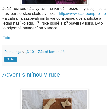
Ještě než sedmáci vyrazili na vánoční prázdniny, spojili se s
naší partnerskou školou v Irsku -
http://www.scoileoinphoil.ie
- a zahráli a zazpívali jim tří vánoční písně, dvě anglické a
jednu naší koledu. Tři irské písně si připravili i v Irsku. Bylo
to příjemné naladění na Vánoce.
Foto
Petr Lunga
v
13:10
Žádné komentáře:
Sdílet
Advent s hlínou v ruce