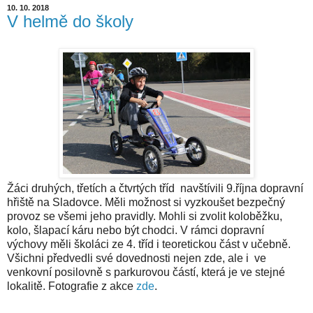
10. 10. 2018
V helmě do školy
Žáci druhých, třetích a čtvrtých tříd navštívili 9.října dopravní
hřiště na Sladovce. Měli možnost si vyzkoušet bezpečný
provoz se všemi jeho pravidly. Mohli si zvolit koloběžku,
kolo, šlapací káru nebo být chodci. V rámci dopravní
výchovy měli školáci ze 4. tříd i teoretickou část v učebně.
Všichni předvedli své dovednosti nejen zde, ale i ve
venkovní posilovně s parkurovou částí, která je ve stejné
lokalitě. Fotografie z akce
zde
.