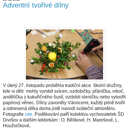
Adventní tvořivé dílny
V úterý 27. listopadu proběhla tradiční akce školní družiny,
kde si děti mohly vyrobit svícen, ozdobičky, přáníčka, vrkoč,
andělíčka z kukuřičného šustí, ozdobit sleničku nebo vytvořit
papírový věnec. Dílny zavoněly Vánocemi, každý pilně tvořil
a odnesená dílka doma jistě navodí sváteční atmosféru.
Fotografie
zde.
Poděkování patří kolektivu vychovatelek ŠD
Divišov a dalším lektorkám : O. Bělíkové, H. Marešové, L.
Houžvičkové,