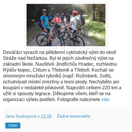
Deváťáci vyrazili na pětidenní cyklistický výlet do okolí
Stráže nad Nežárkou. Byl to jejich závěrečný výlet na
základní škole. Navštívili Jindřichův Hradec, rozhlednu
Rýdův kopec, Chlum u Třeboně a Třeboň. Kochali se
ohromným množství rybníků (např. Rožmberk, Svět),
ochutnávali místní zmrzliny a lesní plody. Nechybělo ani
koupání v nedaleké pískovně. Najezdili celkem 220 km a
užili si spousty legrace. Děkujeme všem, kteří se na
organizaci výletu podíleli. Fotografie naleznete
zde
.
Jana Soukupová
v
13:15
Žádné komentáře:
Sdílet