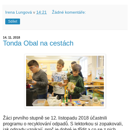
Irena Lungová
v
14:21
Žádné komentáře:
Sdílet
14. 11. 2018
Tonda Obal na cestách
Žáci prvního stupně se 12. listopadu 2018 účastnili
programu o recyklování odpadů. S lektorkou si zopakovali,
jak odpady vznikají, proč je dobré je třídit a co se z nich