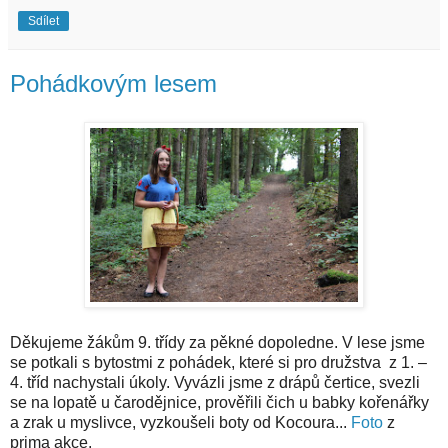
Sdílet
Pohádkovým lesem
Děkujeme žákům 9. třídy za pěkné dopoledne. V lese jsme
se potkali s bytostmi z pohádek, které si pro družstva z 1. –
4. tříd nachystali úkoly. Vyvázli jsme z drápů čertice, svezli
se na lopatě u čarodějnice, prověřili čich u babky kořenářky
a
zrak u myslivce, vyzkoušeli boty od Kocoura...
Foto
z
p
rima akce.