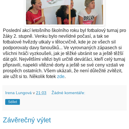
Poslední akcí letošního školního roku byl fotbalový turnaj pro
žáky 2. stupně. Venku bylo nevlídné počasí, a tak se
fotbalové hvězdy utkaly v tělocvičně, kde je ze všech sil
podporovaly davy fanoušků... Ve vyrovnaných zápasech si
všichni hráči vyzkoušeli, jak je těžké ubránit se a ještě těžší
dát gól. Největšími vítězi byli určitě deváťáci, kteří celý turnaj
připravili, napekli vítězné dorty a ještě se své ceny vzdali ve
prospěch ostatních. Všem ukázali, že není důležité zvítězit,
ale užít si to. Několik fotek
zde
.
Irena Lungová
v
21:03
Žádné komentáře:
Sdílet
Závěrečný výlet