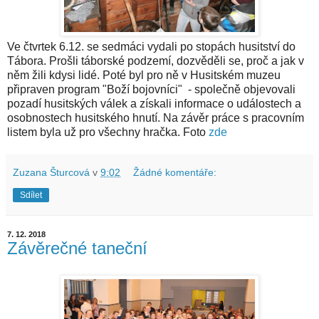
Ve čtvrtek 6.12. se sedmáci vydali po stopách husitství do
Tábora. Prošli táborské podzemí, dozvěděli se, proč a jak v
něm žili kdysi lidé. Poté byl pro ně v Husitském muzeu
připraven program "Boží bojovníci" - společně objevovali
pozadí husitských válek a získali informace o událostech a
osobnostech husitského hnutí. Na závěr práce s pracovním
listem byla už pro všechny hračka. Foto
zde
Zuzana Šturcová
v
9:02
Žádné komentáře:
Sdílet
7. 12. 2018
Závěrečné taneční