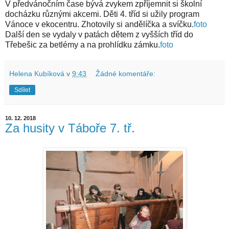
V předvánočním čase bývá zvykem zpříjemnit si školní
docházku různými akcemi. Děti 4. tříd si užily program
Vánoce v ekocentru. Zhotovily si andělíčka a svíčku.
foto
Další den se vydaly v patách dětem z vyšších tříd do
Třebešic za betlémy a na prohlídku zámku.
foto
Helena Kubíková
v
9:43
Žádné komentáře:
Sdílet
10. 12. 2018
Za husity v Táboře 7. tř.