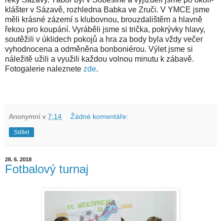
klášter v Sázavě, rozhledna Babka ve Zruči. V YMCE jsme
měli krásné zázemí s klubovnou, brouzdalištěm a hlavně
řekou pro koupání. Vyráběli jsme si trička, pokrývky hlavy,
soutěžili v úklidech pokojů a hra za body byla vždy večer
vyhodnocena a odměněna bonboniérou. Výlet jsme si
náležitě užili a využili každou volnou minutu k zábavě.
Fotogalerie naleznete
zde
.
Anonymní
v
7:14
Žádné komentáře:
Sdílet
28. 6. 2018
Fotbalový turnaj