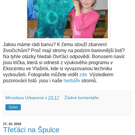
Jakou máme rádi barvu? K čemu slouží zbarvení
živočichům? Proč mají stromy na podzim barevnější listí?
Na tyhle otázky hledali čtvrťáci odpovědi. Bonusem navíc
jsou trička, která si odnesli z výukového programu v
Ekocentru ve Vlašimi, kde si vyvazovanou techniku
vyzkoušeli. Fotografie můžete vidět
zde.
Výsledkem
pozorování listů jsou i naše
herbáře
stromů.
Miroslava Urbanová
v
23:17
Žádné komentáře:
Sdílet
17. 10. 2018
Třeťáci na Špulce