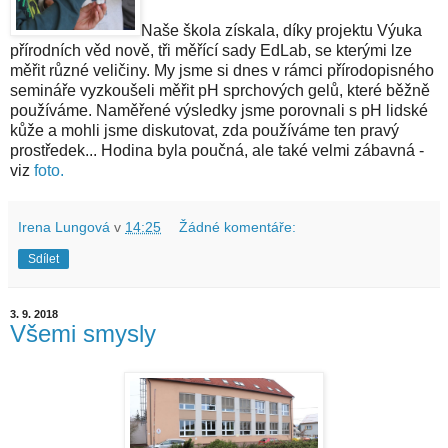
Naše škola získala, díky projektu Výuka
přírodních věd nově, tři měřící sady EdLab, se kterými lze
měřit různé veličiny. My jsme si dnes v rámci přírodopisného
semináře vyzkoušeli měřit pH sprchových gelů, které běžně
používáme. Naměřené výsledky jsme porovnali s pH lidské
kůže a mohli jsme diskutovat, zda používáme ten pravý
prostředek... Hodina byla poučná, ale také velmi zábavná -
viz
foto.
Irena Lungová
v
14:25
Žádné komentáře:
Sdílet
3. 9. 2018
Všemi smysly