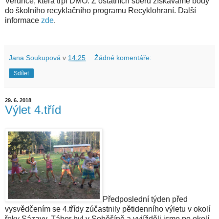
Verunce, která trpí DMO. Z ostatních sběrů získáváme body
do školního recyklačního programu Recyklohraní. Další
informace
zde
.
Jana Soukupová
v
14:25
Žádné komentáře:
Sdílet
29. 6. 2018
Výlet 4.tříd
Předposlední týden před
vysvědčením se 4.třídy zúčastnily pětidenního výletu v okolí
řeky Sázavy. Tábor byl v Soběšíně a vyjížděli jsme po okolí-