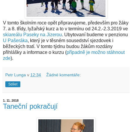
V tomto školním roce opět připravujeme, především pro žáky
7. a 8. třídy, lyžařský kurz a to v termínu od 24.2.-2.3.2019 ve
skiareálu Paseky na Jizerou
. Ubytovaní budeme v penzionu
U Pašeráka
, který je v těsném sousedství sjezdovek i
běžeckých tratí. V tomto týdnu budou žákům rozdány
přihlášky a informace o kurzu (
případně je možno stáhnout
zde
).
Petr Lunga
v
12:34
Žádné komentáře:
Sdílet
1. 11. 2018
Taneční pokračují