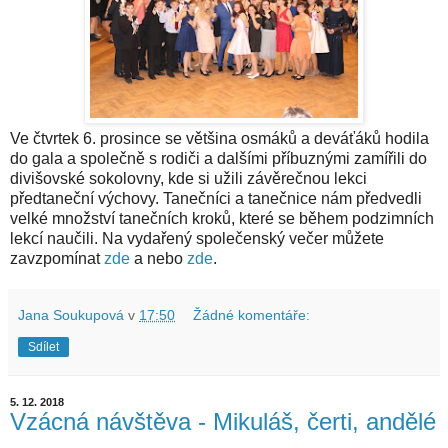
Ve čtvrtek 6. prosince se většina osmáků a deváťáků hodila
do gala a společně s rodiči a dalšími příbuznými zamířili do
divišovské sokolovny, kde si užili závěrečnou lekci
předtaneční výchovy. Tanečníci a tanečnice nám předvedli
velké množství tanečních kroků, které se během podzimních
lekcí naučili. Na vydařený společenský večer můžete
zavzpomínat
zde
a nebo
zde
.
Jana Soukupová
v
17:50
Žádné komentáře:
Sdílet
5. 12. 2018
Vzácná návštěva - Mikuláš, čerti, andělé