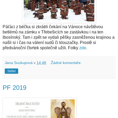
Páťáci z béčka si zkrátili čekání na Vánoce návštěvou
betlémů na zámku v Třebešicích se zastávkou i na ten
lbosínský. Tam i zpět se vydali pěšky zasněženou krajinou a
našli si i čas na válení sudů či klouzačky. Prostě si
předvánoční čtvrtek společně užili. Fotky
zde
.
Jana Soukupová
v
14:48
Žádné komentáře:
Sdílet
PF 2019