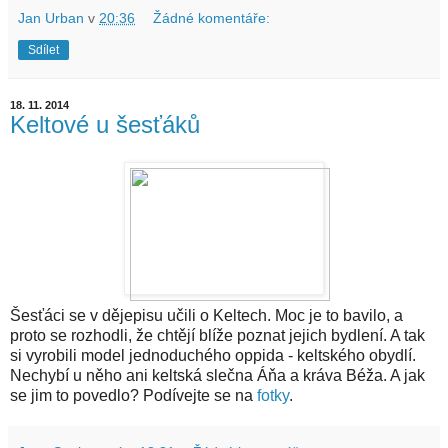
Jan Urban
v
20:36
Žádné komentáře:
Sdílet
18. 11. 2014
Keltové u šesťáků
Šesťáci se v dějepisu učili o Keltech. Moc je to bavilo, a
proto se rozhodli, že chtějí blíže poznat jejich bydlení. A tak
si vyrobili model jednoduchého oppida - keltského obydlí.
Nechybí u něho ani keltská slečna Áňa a kráva Béža. A jak
se jim to povedlo? Podívejte se na
fotky
.