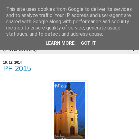
This site uses cookies from Google to deliver its services
and to analyze traffic. Your IP address and user-agent are
shared with Google along with performance and security
metrics to ensure quality of service, generate usage
statistics, and to detect and address abuse.
▼
LEARN MORE
GOT IT
▼
19. 12. 2014
PF 2015