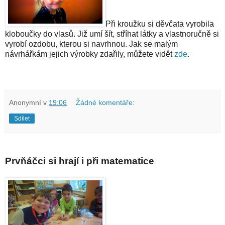
Při kroužku si děvčata vyrobila
kloboučky do vlasů. Již umí šít, stříhat látky a vlastnoručně si
vyrobí
ozdobu, kterou si navrhnou. Jak se malým
návrhářkám jejich výrobky zdařily, můžete vidět
zde
.
Anonymní
v
19:06
Žádné komentáře:
Sdílet
Prvňáčci si hrají i při matematice