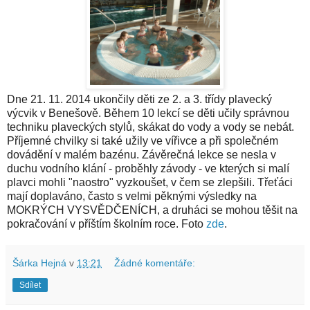
Dne 21. 11. 2014 ukončily děti ze 2. a 3. třídy plavecký
výcvik v Benešově. Během 10 lekcí se děti učily správnou
techniku plaveckých stylů, skákat do vody a vody se nebát.
Příjemné chvilky si také užily ve vířivce a při společném
dovádění v malém bazénu. Závěrečná lekce se nesla v
duchu vodního klání - proběhly závody - ve kterých si malí
plavci mohli "naostro" vyzkoušet, v čem se zlepšili. Třeťáci
mají doplaváno, často s velmi pěknými výsledky na
MOKRÝCH VYSVĚDČENÍCH, a druháci se mohou těšit na
pokračování v příštím školním roce. Foto
zde
.
Šárka Hejná
v
13:21
Žádné komentáře:
Sdílet