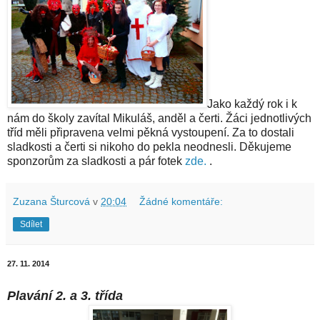
Jako každý rok i k
nám do školy zavítal Mikuláš, anděl a čerti. Žáci jednotlivých
tříd měli připravena velmi pěkná vystoupení. Za to dostali
sladkosti a čerti si nikoho do pekla neodnesli. Děkujeme
sponzorům za sladkosti a pár fotek
zde.
.
Zuzana Šturcová
v
20:04
Žádné komentáře:
Sdílet
27. 11. 2014
Plavání 2. a 3. třída