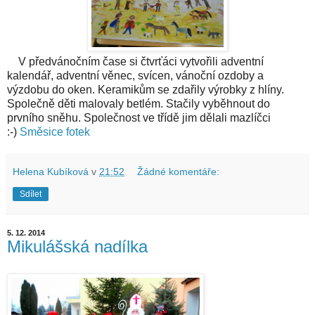
V předvánočním čase si čtvrťáci vytvořili adventní
kalendář, adventní věnec, svícen, vánoční ozdoby a
výzdobu do oken. Keramikům se zdařily výrobky z hlíny.
Společně děti malovaly betlém. Stačily vyběhnout do
prvního sněhu. Společnost ve třídě jim dělali mazlíčci
:-)
Směsice fotek
Helena Kubíková
v
21:52
Žádné komentáře:
Sdílet
5. 12. 2014
Mikulášská nadílka