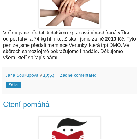
V říjnu jsme předali k dalšímu zpracování nasbíraná víčka
od pet lahví a 74 kg hliníku. Získali jsme za ně
2010 Kč
. Tyto
peníze jsme předali mamince Verunky, která trpí DMO. Ve
sběrech samozřejmě pokračujeme i nadále. Děkujeme
všem, kteří sbírají s námi.
Jana Soukupová
v
19:53
Žádné komentáře:
Sdílet
Čtení pomáhá