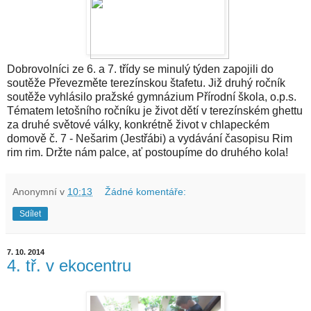
Dobrovolníci ze 6. a 7. třídy se minulý týden zapojili do
soutěže Převezměte terezínskou štafetu. Již druhý ročník
soutěže vyhlásilo pražské gymnázium Přírodní škola, o.p.s.
Tématem letošního ročníku je život dětí v terezínském ghettu
za druhé světové války, konkrétně život v chlapeckém
domově č. 7 - Nešarim (Jestřábi) a vydávání časopisu Rim
rim rim. Držte nám palce, ať postoupíme do druhého kola!
Anonymní
v
10:13
Žádné komentáře:
Sdílet
7. 10. 2014
4. tř. v ekocentru