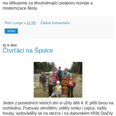
mu děkujeme za dlouhotrvající podporu rozvoje a
modernizace školy.
Petr Lunga
v
11:09
Žádné komentáře:
Sdílet
23. 9. 2014
Čtvrťáci na Špulce
Jeden z posledních letních dní si užily děti 4. tř. pěší túrou na
rozhlednu. Putovaly strništěm, viděly srnku i zajíce, našly
houby, vydováděly se na stezce i na dalovském hřišti.Stačily