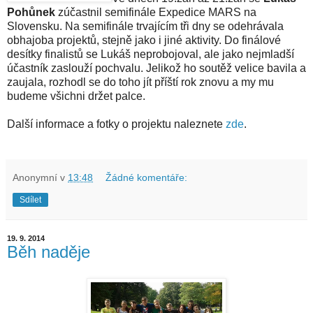
Pohůnek
zúčastnil semifinále Expedice MARS na
Slovensku. Na semifinále trvajícím tři dny se odehrávala
obhajoba projektů, stejně jako i jiné aktivity. Do finálové
desítky finalistů se Lukáš neprobojoval, ale jako nejmladší
účastník zaslouží pochvalu. Jelikož ho soutěž velice bavila a
zaujala, rozhodl se do toho jít příští rok znovu a my mu
budeme všichni držet palce.
Další informace a fotky o projektu naleznete
zde
.
Anonymní
v
13:48
Žádné komentáře:
Sdílet
19. 9. 2014
Běh naděje