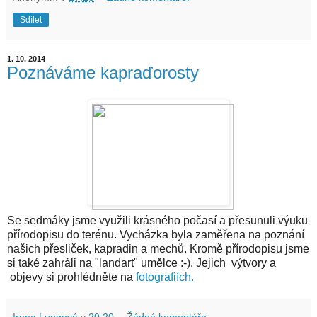
Sdílet
1. 10. 2014
Poznáváme kapraďorosty
Se sedmáky jsme využili krásného počasí a přesunuli výuku
přírodopisu do terénu. Vycházka byla zaměřena na poznání
našich přesliček, kapradin a mechů. Kromě přírodopisu jsme
si také zahráli na "landart" umělce :-). Jejich výtvory a
objevy si prohlédněte na
fotografiích.
Irena Lungová
v
20:20
Žádné komentáře: