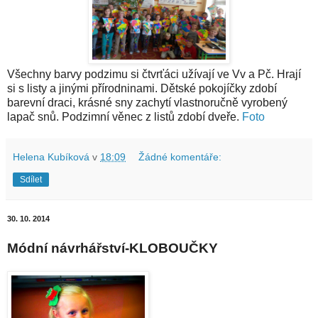
Všechny barvy podzimu si čtvrťáci užívají ve Vv a Pč. Hrají
si s listy a jinými přírodninami. Dětské pokojíčky zdobí
barevní draci, krásné sny zachytí vlastnoručně vyrobený
lapač snů. Podzimní věnec z listů zdobí dveře.
Foto
Helena Kubíková
v
18:09
Žádné komentáře:
Sdílet
30. 10. 2014
Módní návrhářství-KLOBOUČKY