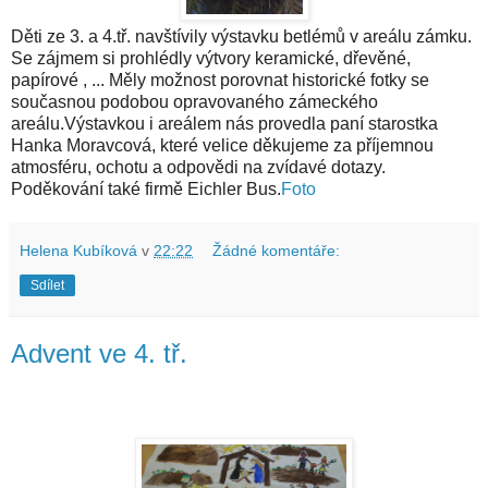
Děti ze 3. a 4.tř. navštívily výstavku betlémů v areálu zámku.
Se zájmem si prohlédly výtvory keramické, dřevěné,
papírové , ... Měly možnost porovnat historické fotky se
současnou podobou opravovaného zámeckého
areálu.Výstavkou i areálem nás provedla paní starostka
Hanka Moravcová, které velice děkujeme za příjemnou
atmosféru, ochotu a odpovědi na zvídavé dotazy.
Poděkování také firmě Eichler Bus.
Foto
Helena Kubíková
v
22:22
Žádné komentáře:
Sdílet
Advent ve 4. tř.