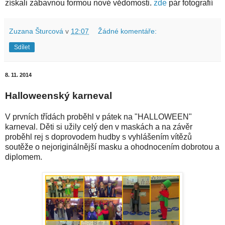
získali zábavnou formou nové vědomosti.
zde
pár fotografií
Zuzana Šturcová
v
12:07
Žádné komentáře:
Sdílet
8. 11. 2014
Halloweenský karneval
V prvních třídách proběhl v pátek na "HALLOWEEN"
karneval. Děti si užily celý den v maskách a na závěr
proběhl rej s doprovodem hudby s vyhlášením vítězů
soutěže o nejoriginálnější masku a ohodnocením dobrotou a
diplomem.