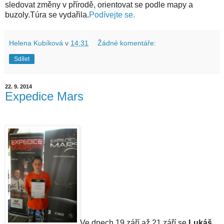
sledovat změny v přírodě, orientovat se podle mapy a
buzoly.Túra se vydařila.
Podívejte se.
Helena Kubíková
v
14:31
Žádné komentáře:
Sdílet
22. 9. 2014
Expedice Mars
Ve dnech 19.září až 21.září se
Lukáš