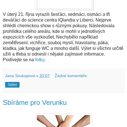
V úterý 21. října vyrazili šesťáci, sedmáci, osmáci a tři
deváťáci do science centra IQlandia v Liberci. Nejprve
shlédli chemickou show s různými pokusy. Následovala
prohlídka celého areálu, kde si mohli v jednotlivých
expozicích vše vyzkoušet. Nechybělo například
zemětřesení, vichřice, souboj myslí, hlavolamy, páka,
kladka, jak funguje WC a mnoho další. Výlet si všichni určitě
užili a třeba si odnesli i nějaké zajímavé informace.
Podívejte se na
fotky
,
Jana Soukupová
v
20:07
Žádné komentáře:
Sdílet
Sbíráme pro Verunku