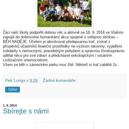
Žáci naší školy podpořili dobrou věc a aktivně se 18. 9. 2014 ve Vlašimi
zapojili do dobrovolné humanitární akce spojené s veřejnou sbírkou –
BĚH NADĚJE. Účelem je absolvovat předepsanou trať, získat z
příspěvků účastníků finanční prostředky na výzkum rakoviny, vyjádření
solidarity s nemocnými, pravidelným pohybem a správnou životosprávou
udělat něco pro své zdraví a předcházet onkologickým i ostatním
civilizačním onemocněním.
Všem se běh v zámeckém parku moc líbil. Někteří si trať zaběhli 2x.
Petr Lunga
v
9:26
Žádné komentáře:
Sdílet
1. 9. 2014
Sbírejte s námi