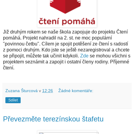
Již druhým rokem se naše škola zapojuje do projektu Čtení
pomáhá. Projekt nahradil na 2. st. ne moc populární
"povinnou četbu".
C
ílem je spojit potěšení ze čtení s radostí
z pomoci druhým.
Kdo jste se ještě nezaregistroval a chcete
se připojit, můžete tak učinit kdykoli.
Zde
se mohou všichni s
projektem seznámit a zapojit i ostatní členy rodiny.
Příjemné
čtení.
Zuzana Šturcová
v
12:26
Žádné komentáře:
Sdílet
Převezměte terezínskou štafetu