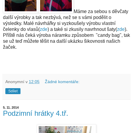
Máme za sebou s děvčaty
další výrobky a tak nezbývá, než se s vámi podělit o
výsledky. Malé návrhářky si vyzkoušely výrobu vlastní
čelenky do vlasů(
zde
) a také si zkusily navrhnout šaty(
zde
).
Příště nás čeká výroba náramku způsobem "candy bag", tak
se už teď můžete těšit na další ukázku šikovnosti našich
žaček.
Anonymní
v
12:05
Žádné komentáře:
Sdílet
5. 11. 2014
Podzimní hrátky 4.tř.