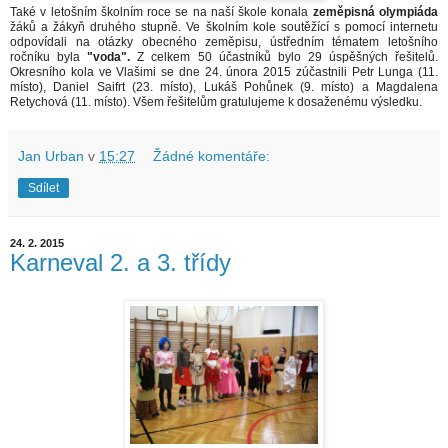
Také v letošním školním roce se na naší škole konala
zeměpisná olympiáda
žáků a žákyň druhého stupně. Ve školním kole soutěžící s pomocí internetu
odpovídali na otázky obecného zeměpisu, ústředním tématem letošního
ročníku byla
"voda".
Z celkem 50 účastníků bylo 29 úspěšných řešitelů.
Okresního kola ve Vlašimi se dne 24. února 2015 zúčastnili Petr Lunga (11.
místo), Daniel Saifrt (23. místo), Lukáš Pohůnek (9. místo) a Magdalena
Retychová (11. místo). Všem řešitelům gratulujeme k dosaženému výsledku.
Jan Urban
v
15:27
Žádné komentáře:
Sdílet
24. 2. 2015
Karneval 2. a 3. třídy