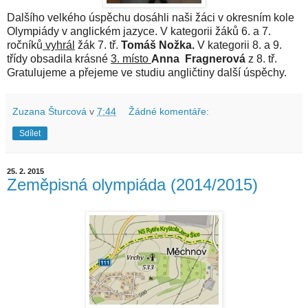
Dalšího velkého úspěchu dosáhli naši žáci v okresním kole
Olympiády v anglickém jazyce. V kategorii žáků 6. a 7.
ročníků
vyhrál
žák 7. tř.
Tomáš Nožka.
V kategorii 8. a 9.
třídy obsadila krásné
3. místo
Anna
Fragnerová
z 8. tř.
Gratulujeme a přejeme ve studiu angličtiny další úspěchy.
Zuzana Šturcová
v
7:44
Žádné komentáře:
Sdílet
25. 2. 2015
Zeměpisná olympiáda (2014/2015)