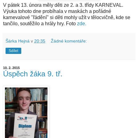
V pátek 13. února měly děti ze 2. a 3. třídy KARNEVAL.
Výuka tohoto dne probíhala v maskách a pořádné
karnevalové "řádění" si děti mohly užít v tělocvičně, kde se
tančilo, soutěžilo a hrály hry. Foto
zde.
Šárka Hejná
v
20:35
Žádné komentáře:
Sdílet
10. 2. 2015
Úspěch žáka 9. tř.