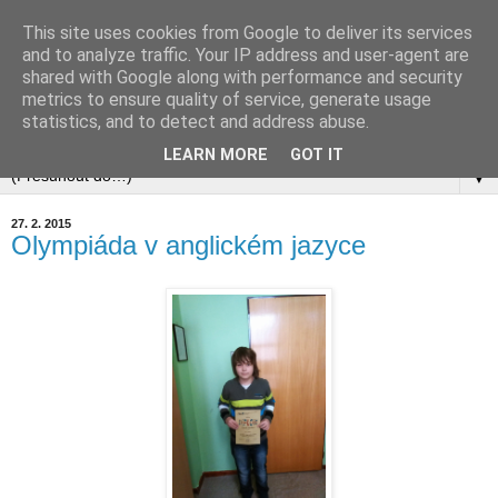
This site uses cookies from Google to deliver its services
and to analyze traffic. Your IP address and user-agent are
shared with Google along with performance and security
metrics to ensure quality of service, generate usage
statistics, and to detect and address abuse.
▼
LEARN MORE
GOT IT
▼
27. 2. 2015
Olympiáda v anglickém jazyce