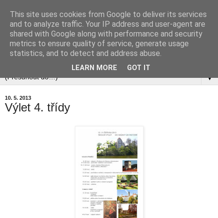
This site uses cookies from Google to deliver its services
and to analyze traffic. Your IP address and user-agent are
shared with Google along with performance and security
metrics to ensure quality of service, generate usage
statistics, and to detect and address abuse.
▼
LEARN MORE
GOT IT
▼
10. 5. 2013
Výlet 4. třídy