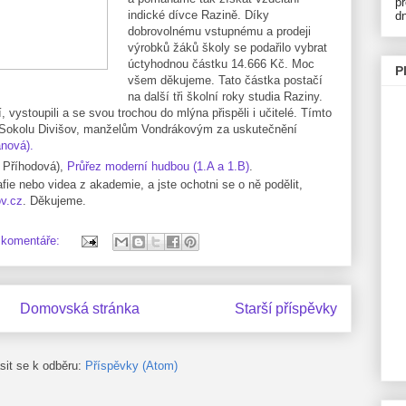
p
indické dívce Razině. Díky
d
dobrovolnému vstupnému a prodeji
výrobků žáků školy se podařilo vybrat
úctyhodnou částku 14.666 Kč. Moc
P
všem děkujeme. Tato částka postačí
na další tři školní roky studia Raziny.
vystoupili a se svou trochou do mlýna přispěli i učitelé. Tímto
Sokolu Divišov, manželům Vondrákovým za uskutečnění
anová).
. Příhodová),
Průřez moderní hudbou (1.A a 1.B)
.
ie nebo videa z akademie, a jste ochotni se o ně podělit,
v.cz
. Děkujeme.
 komentáře:
Domovská stránka
Starší příspěvky
ásit se k odběru:
Příspěvky (Atom)