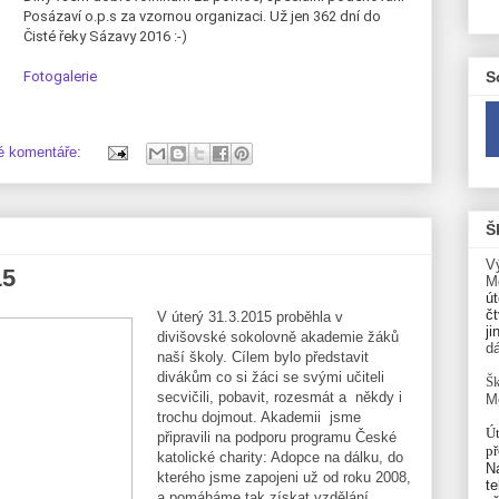
Posázaví o.p.s za vzornou organizaci. Už jen 362 dní do
Čisté řeky Sázavy 2016 :-)
S
Fotogalerie
é komentáře:
Š
V
15
M
út
čt
V úterý 31.3.2015 proběhla v
ji
divišovské sokolovně akademie žáků
d
naší školy. Cílem bylo představit
divákům co si žáci se svými učiteli
Šk
secvičili, pobavit, rozesmát a někdy i
M
trochu dojmout. Akademii jsme
Út
připravili na podporu programu České
p
katolické charity: Adopce na dálku, do
N
kterého jsme zapojeni už od roku 2008,
te
a pomáháme tak získat vzdělání