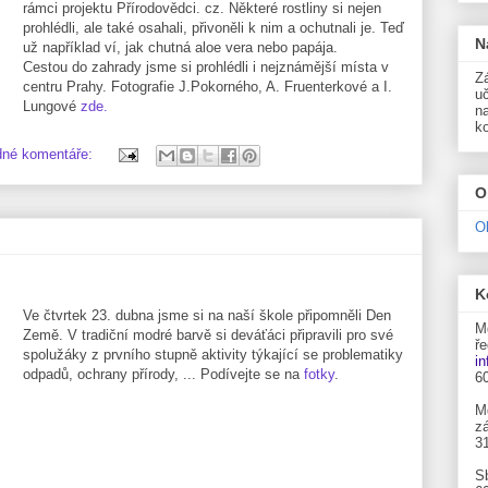
rámci projektu Přírodovědci. cz. Některé rostliny si nejen
prohlédli, ale také osahali, přivoněli k nim a ochutnali je. Teď
N
už například ví, jak chutná aloe vera nebo papája.
Cestou do zahrady jsme si prohlédli i nejznámější místa v
Zá
centru Prahy. Fotografie J.Pokorného, A. Fruenterkové a I.
uč
Lungové
zde.
n
k
dné komentáře:
O
O
K
Ve čtvrtek 23. dubna jsme si na naší škole připomněli Den
M
Země. V tradiční modré barvě si deváťáci připravili pro své
ře
spolužáky z prvního stupně aktivity týkající se problematiky
i
odpadů, ochrany přírody, ... Podívejte se na
fotky
.
6
M
zá
3
S