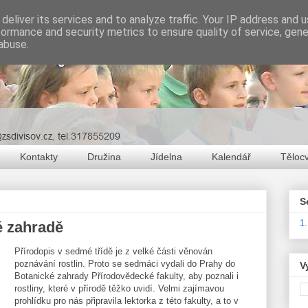
deliver its services and to analyze traffic. Your IP address and 
formance and security metrics to ensure quality of service, gen
abuse.
Kontakty
Družina
Jídelna
Kalendář
Těloc
S
1
é zahradě
Přírodopis v sedmé třídě je z velké části věnován
poznávání rostlin. Proto se sedmáci vydali do Prahy do
V
Botanické zahrady Přírodovědecké fakulty, aby poznali i
rostliny, které v přírodě těžko uvidí. Velmi zajímavou
prohlídku pro nás připravila lektorka z této fakulty, a to v