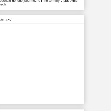
ředchozí dohodě jsou možné i jiné termíny v pracovních
nech.
lán akcí