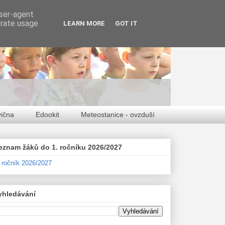
user-agent
erate usage
LEARN MORE
GOT IT
vična
Edookit
Meteostanice - ovzduší
eznam žáků do 1. ročníku 2026/2027
. ročník 2026/2027
yhledávání