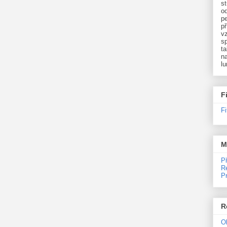
st
o
p
př
v
sp
ta
na
l
F
F
M
P
R
P
R
O