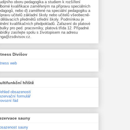
udijního oboru pedagogika a studiem k rozšíření
dborné kvalifikace zaměřeným na přípravu speciálních
edagogů, nebo d) zaměřené na speciální pedagogiku a
ípravu učitelů základní školy nebo učitelů všeobecně-
zdělávacích předmětů střední školy. Podmínkou je
lnění kvalifikačních předpokladů. Zařazení do platové
bulky pro ped. pracovníky, platová třída 12. Případné
bídky zasílejte spolu s životopisem na adresu
unga@zsdivisov.cz.
itness Divišov
itness web
ultifunkční hřiště
řehled obsazenosti
ezervační formulář
rovozní řád
ezervace sauny
bsazenost sauny