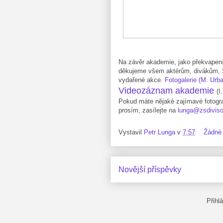
Na závěr akademie, jako překvapení, 
děkujeme všem aktérům, divákům, 
vydařené akce.
Fotogalerie (M. Urb
Videozáznam akademie
(I
Pokud máte nějaké zajímavé fotograf
prosím, zasílejte na
lunga@zsdiviso
Vystavil
Petr Lunga
v
7:57
Žádné
Novější příspěvky
Přihl