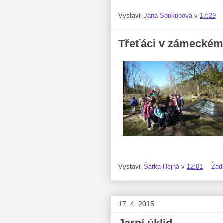
Vystavil
Jana Soukupová
v
17:29
Třeťáci v zámeckém
Vystavil
Šárka Hejná
v
12:01
Žád
17. 4. 2015
Jarní úklid