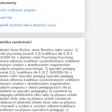
okumenty
kolní vzdělávací program
olní řád
oplněk školního řádu k distanční výuce
abídka zaměstnání
kladní škola Divišov, okres Benešov nabízí pozici: 1)
olní psycholog (úvazek 0,3) kvalifikace dle § 19 Z.
63/2004 Sb. v platném znění Psycholog Psycholog
ískává odbornou kvalifikaci vysokoškolským vzděláním
ískaným studiem v akreditovaném magisterském
udijním programu psychologie. 2) speciální pedagog
vazek 0,2). kvalifikace dle § 18 Z. 563/2004 Sb. v
latném znění Speciální pedagog Speciální pedagog
ískává odbornou kvalifikaci vysokoškolským vzděláním
ískaným studiem v akreditovaném magisterském
tudijním programu v oblasti pedagogických věd a)
aměřené na speciální pedagogiku, b) zaměřené na
edagogiku předškolního věku nebo na přípravu učitelů
kladní školy nebo na přípravu učitelů všeobecně-
zdělávacích předmětů střední školy nebo na přípravu
chovatelů a studiem k rozšíření odborné kvalifikace
aměřeným na přípravu speciálních pedagogů, c)