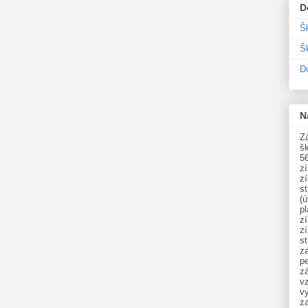
D
Š
Šk
D
N
Zá
šk
5
z
z
st
(ú
p
z
z
s
z
p
zá
v
vy
z