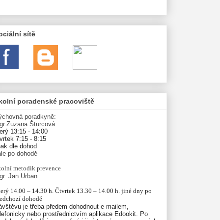
ociální sítě
kolní poradenské pracoviště
ýchovná poradkyně:
gr.Zuzana Šturcová
erý 13:15 - 14:00
vrtek 7:15 - 8:15
nak dle dohod
ále po dohodě
olní
metodik prevence
gr. Jan Urban
erý 14.00 – 14.30 h. Čtvrtek 13.30 – 14.00 h. jiné dny po 
ředchozí dohodě
ávštěvu je třeba předem dohodnout e-mailem,
lefonicky nebo prostřednictvím aplikace Edookit. Po