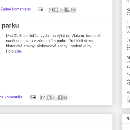
6
Žádné komentáře:
Ka
7
Ji
 parku
v
6
Dne 21.4. se třeťáci vydali na výlet do Vlašimi, kde prošli
J
naučnou stezku v zámeckém parku. Prohlédli si zde
v
historické stavby, pískovcové sochy i stoleté duby.
7
Foto
zde.
A
ve
7
J
úč
3
P
ad
né komentáře:
3
R