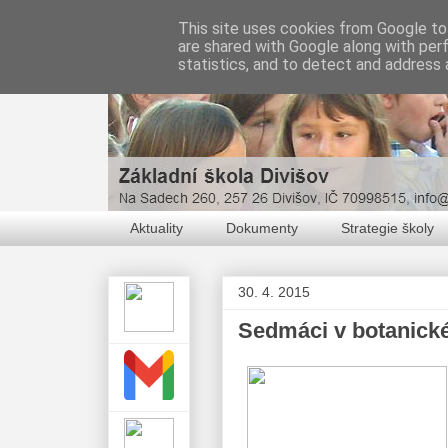
This site uses cookies from Google to 
are shared with Google along with per
statistics, and to detect and address 
Aktuality
Dokumenty
Strategie školy
30. 4. 2015
Sedmáci v botanick