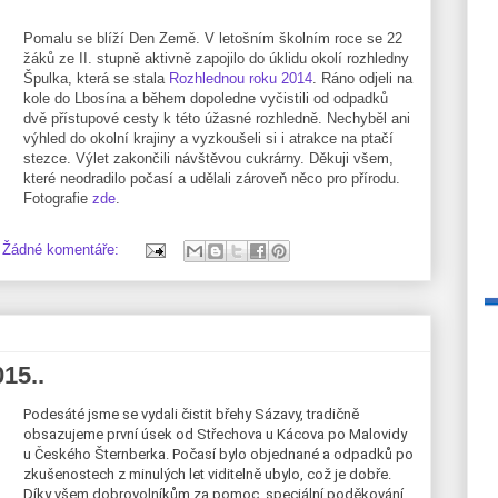
Pomalu se blíží Den Země. V letošním školním roce se 22
žáků ze II. stupně aktivně zapojilo do úklidu okolí rozhledny
Špulka, která se stala
Rozhlednou roku 2014
. Ráno odjeli na
kole do Lbosína a během dopoledne vyčistili od odpadků
dvě přístupové cesty k této úžasné rozhledně. Nechyběl ani
výhled do okolní krajiny a vyzkoušeli si i atrakce na ptačí
stezce. Výlet zakončili návštěvou cukrárny. Děkuji všem,
které neodradilo počasí a udělali zároveň něco pro přírodu.
Fotografie
zde
.
Žádné komentáře:
15..
Podesáté jsme se vydali čistit břehy Sázavy, tradičně
obsazujeme první úsek od Střechova u Kácova po Malovidy
u Českého Šternberka. Počasí bylo objednané a odpadků po
zkušenostech z minulých let viditelně ubylo, což je dobře.
Díky všem dobrovolníkům za pomoc, speciální poděkování