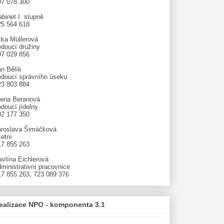
07 078 300
binet I. stupně
25 564 618
tka Müllerová
edoucí družiny
07 029 856
an Bělík
edoucí správního úseku
23 803 884
lena Beranová
doucí jídelny
02 177 350
aroslava Šimáčková
etní
17 855 263
avlína Eichlerová
ministrativní pracovnice
17 855 263, 723 089 376
ealizace NPO - komponenta 3.1