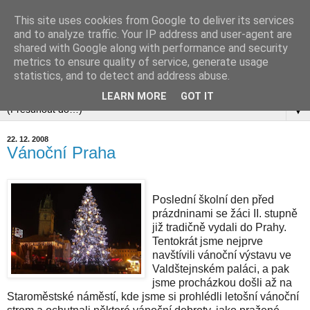
This site uses cookies from Google to deliver its services
and to analyze traffic. Your IP address and user-agent are
shared with Google along with performance and security
metrics to ensure quality of service, generate usage
statistics, and to detect and address abuse.
▼
LEARN MORE
GOT IT
▼
22. 12. 2008
Vánoční Praha
Poslední školní den před
prázdninami se žáci II. stupně
již tradičně vydali do Prahy.
Tentokrát jsme nejprve
navštívili vánoční výstavu ve
Valdštejnském paláci, a pak
jsme procházkou došli až na
Staroměstské náměstí, kde jsme si prohlédli letošní vánoční