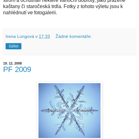
strom a ochutnali některé vánoční dobroty, jako pražené
kaštany či staročeská trdla. Fotky z tohoto výletu jsou k
nahlédnutí ve fotogalerii.
Irena Lungová
v
17:33
Žádné komentáře:
Sdílet
19. 12. 2008
PF 2009