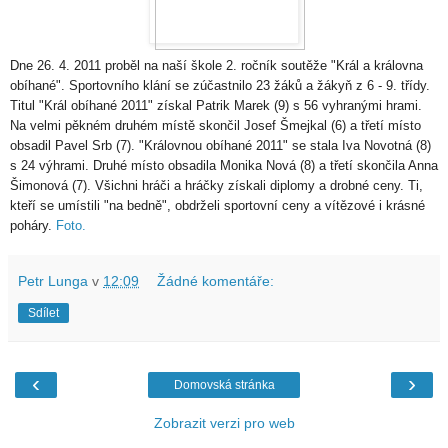
Dne 26. 4. 2011 proběl na naší škole 2. ročník soutěže "Král a královna
obíhané". Sportovního klání se zúčastnilo 23 žáků a žákyň z 6 - 9. třídy.
Titul "Král obíhané 2011" získal Patrik Marek (9) s 56 vyhranými hrami.
Na velmi pěkném druhém místě skončil Josef Šmejkal (6) a třetí místo
obsadil Pavel Srb (7). "Královnou obíhané 2011" se stala Iva Novotná (8)
s 24 výhrami. Druhé místo obsadila Monika Nová (8) a třetí skončila Anna
Šimonová (7). Všichni hráči a hráčky získali diplomy a drobné ceny. Ti,
kteří se umístili "na bedně", obdrželi sportovní ceny a vítězové i krásné
poháry.
Foto.
Petr Lunga
v
12:09
Žádné komentáře:
Sdílet
‹
›
Domovská stránka
Zobrazit verzi pro web