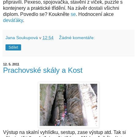
připravili. Pexeso, spojovačka, stavění z víček, puzzle s
kontejnery a praktické třídění. Na závěr dostali všichni
diplom. Povedlo se? Koukněte
se
. Hodnocení akce
deváťáky
.
Jana Soukupová
v
12:54
Žádné komentáře:
Sdílet
12. 5. 2011
Prachovské skály a Kost
Výstup na skalní vyhlídku, sestup, zase výstup atd. Tak si