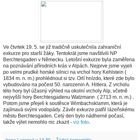
Ve čtvrtek 19. 5. se již tradičně uskutečnila zahraniční
exkurze pro starší žáky. Tentokrát jsme navštívili NP
Berchtesgaden v Německu. Letošní exkurze byla zaměřena
na poznávání přírodních krás v Alpách. Nejprve jsme vyjeli
po velmi prudké horské silnici na vrchol hory Kehlstein (
1834 m. n. m.) prohlédnout si tzv. Orlí hnízdo, které zde bylo
vybudováno na počest 50. narozenin A. Hitlera. Z vrcholu
této hory byl úžasný výhled na okolní vrcholy Alp, včetně
nejvyšší hory Berchtesgadenu Watzmann ( 2713 m. n. m.) .
Potom jsme přejeli k soutěsce Wimbachsklamm, která je
zajímavá svými vodopády. Závěr exkurze patřil lázeňskému
městu Berchtesgaden. Celý den bylo nádherné počasí,
takže výlet nemohlo nic zkazit -
viz foto
.
Irena Lungová
v
14:30
Žádné komentáře: