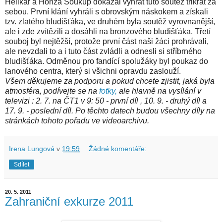
Helikar a Honza Soukup dokázal vyhrát tuto soutěž třikrát za
sebou. První klání vyhráli s obrovským náskokem a získali
tzv. zlatého bludišťáka, ve druhém byla soutěž vyrovnanější,
ale i zde zvítězili a dosáhli na bronzového bludišťáka. Třetí
souboj byl nejtěžší, protože první část naši žáci prohrávali,
ale nevzdali to a i tuto část zvládli a odnesli si stříbrného
bludišťáka. Odměnou pro fandící spolužáky byl poukaz do
lanového centra, který si všichni opravdu zaslouží.
Všem děkujeme za podporu a pokud chcete zjistit, jaká byla
atmosféra, podívejte se na
fotky,
ale hlavně na vysílání v
televizi : 2. 7. na ČT1 v 9: 50 - první díl , 10. 9. - druhý díl a
17. 9. - poslední díl. Po těchto datech budou všechny díly na
stránkách tohoto pořadu ve videoarchivu.
Irena Lungová
v
19:59
Žádné komentáře:
Sdílet
20. 5. 2011
Zahraniční exkurze 2011