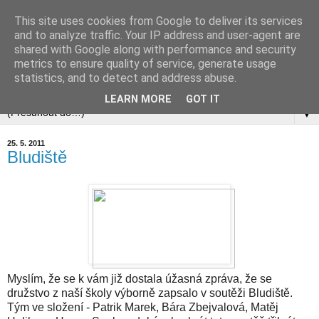
This site uses cookies from Google to deliver its services
and to analyze traffic. Your IP address and user-agent are
shared with Google along with performance and security
metrics to ensure quality of service, generate usage
statistics, and to detect and address abuse.
▼
LEARN MORE
GOT IT
▼
25. 5. 2011
Bludiště
Myslím, že se k vám již dostala úžasná zpráva, že se
družstvo z naší školy výborně zapsalo v soutěži Bludiště.
Tým ve složení - Patrik Marek, Bára Zbejvalová, Matěj