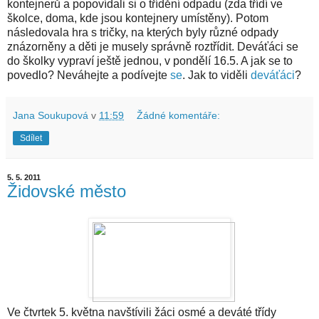
kontejnerů a popovídali si o třídění odpadu (zda třídí ve
školce, doma, kde jsou kontejnery umístěny). Potom
následovala hra s tričky, na kterých byly různé odpady
znázorněny a děti je musely správně roztřídit. Deváťáci se
do školky vypraví ještě jednou, v pondělí 16.5. A jak se to
povedlo? Neváhejte a podívejte
se
. Jak to viděli
deváťáci
?
Jana Soukupová
v
11:59
Žádné komentáře:
Sdílet
5. 5. 2011
Židovské město
Ve čtvrtek 5. května navštívili žáci osmé a deváté třídy