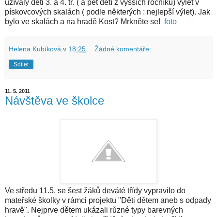
užívaly děti 3. a 4. tř. ( a pět dětí z vyšších ročníků) výlet v
pískovcových skalách ( podle některých : nejlepší výlet). Jak
bylo ve skalách a na hradě Kost? Mrkněte se!
foto
Helena Kubíková
v
18:25
Žádné komentáře:
Sdílet
11. 5. 2011
Návštěva ve školce
Ve středu 11.5. se šest žáků deváté třídy vypravilo do
mateřské školky v rámci projektu "Děti dětem aneb s odpady
hravě". Nejprve dětem ukázali různé typy barevných