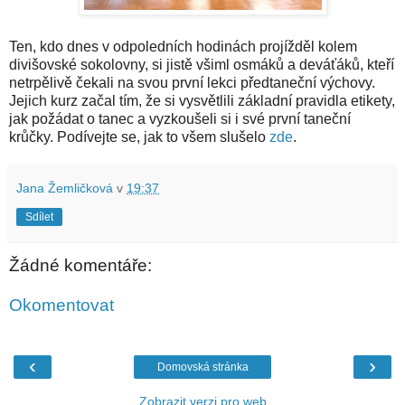
Ten, kdo dnes v odpoledních hodinách projížděl kolem
divišovské sokolovny, si jistě všiml osmáků a deváťáků, kteří
netrpělivě čekali na svou první lekci předtaneční výchovy.
Jejich kurz začal tím, že si vysvětlili základní pravidla etikety,
jak požádat o tanec a vyzkoušeli si i své první taneční
krůčky. Podívejte se, jak to všem slušelo
zde
.
Jana Žemličková
v
19:37
Sdílet
Žádné komentáře:
Okomentovat
‹
›
Domovská stránka
Zobrazit verzi pro web