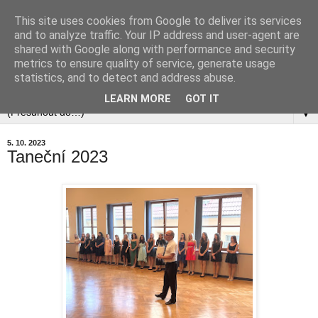
This site uses cookies from Google to deliver its services
and to analyze traffic. Your IP address and user-agent are
shared with Google along with performance and security
metrics to ensure quality of service, generate usage
statistics, and to detect and address abuse.
▼
LEARN MORE
GOT IT
▼
5. 10. 2023
Taneční 2023