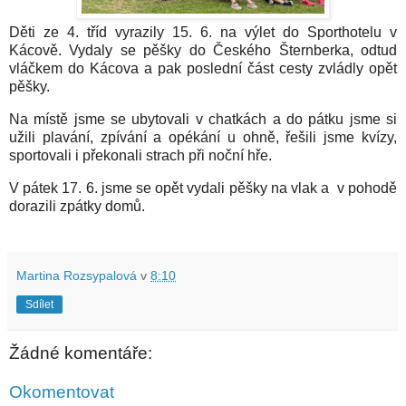
Děti ze 4. tříd vyrazily 15. 6. na výlet do Sporthotelu v
Kácově. Vydaly se pěšky do Českého Šternberka, odtud
vláčkem do Kácova a pak poslední část cesty zvládly opět
pěšky.
Na místě jsme se ubytovali v chatkách a do pátku jsme si
užili plavání, zpívání a opékání u ohně, řešili jsme kvízy,
sportovali i překonali strach při noční hře.
V pátek 17. 6. jsme se opět vydali pěšky na vlak a v pohodě
dorazili zpátky domů.
Martina Rozsypalová
v
8:10
Sdílet
Žádné komentáře:
Okomentovat