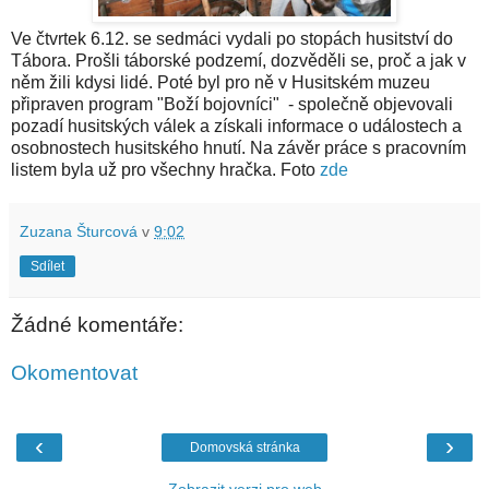
Ve čtvrtek 6.12. se sedmáci vydali po stopách husitství do
Tábora. Prošli táborské podzemí, dozvěděli se, proč a jak v
něm žili kdysi lidé. Poté byl pro ně v Husitském muzeu
připraven program "Boží bojovníci" - společně objevovali
pozadí husitských válek a získali informace o událostech a
osobnostech husitského hnutí. Na závěr práce s pracovním
listem byla už pro všechny hračka. Foto
zde
Zuzana Šturcová
v
9:02
Sdílet
Žádné komentáře:
Okomentovat
‹
›
Domovská stránka
Zobrazit verzi pro web