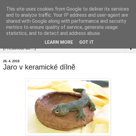
This site uses cookies from Google to deliver its services
and to analyze traffic. Your IP address and user-agent are
shared with Google along with performance and security
metrics to ensure quality of service, generate usage
statistics, and to detect and address abuse.
▼
LEARN MORE
GOT IT
▼
26. 4. 2018
Jaro v keramické dílně