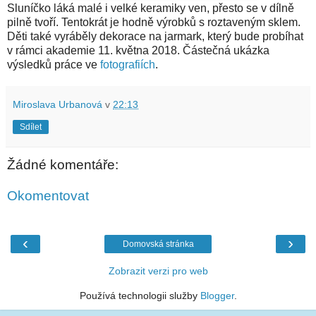
Sluníčko láká malé i velké keramiky ven, přesto se v dílně
pilně tvoří. Tentokrát je hodně výrobků s roztaveným sklem.
Děti také vyráběly dekorace na jarmark, který bude probíhat
v rámci akademie 11. května 2018. Částečná ukázka
výsledků práce ve
fotografiích
.
Miroslava Urbanová
v
22:13
Sdílet
Žádné komentáře:
Okomentovat
‹
›
Domovská stránka
Zobrazit verzi pro web
Používá technologii služby
Blogger
.