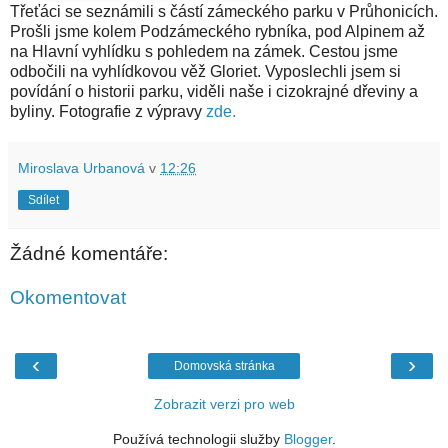
Třeťáci se seznámili s částí zámeckého parku v Průhonicích.
Prošli jsme kolem Podzámeckého rybníka, pod Alpinem až
na Hlavní vyhlídku s pohledem na zámek. Cestou jsme
odbočili na vyhlídkovou věž Gloriet. Vyposlechli jsem si
povídání o historii parku, viděli naše i cizokrajné dřeviny a
byliny. Fotografie z výpravy
zde.
Miroslava Urbanová
v
12:26
Sdílet
Žádné komentáře:
Okomentovat
‹
›
Domovská stránka
Zobrazit verzi pro web
Používá technologii služby
Blogger
.