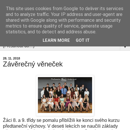
This site uses cookies from Google to deliver its services
and to analyze traffic. Your IP address and user-agent are
shared with Google along with performance and security
metrics to ensure quality of service, generate usage
statistics, and to detect and address abuse.
▼
LEARN MORE
GOT IT
▼
28. 11. 2018
Závěrečný věneček
Žáci 8. a 9. třídy se pomalu přiblížili ke konci svého kurzu
předtaneční výchovy. V deseti lekcích se naučili základy