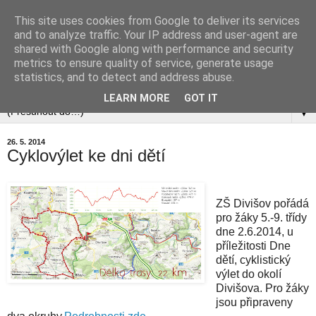
This site uses cookies from Google to deliver its services
and to analyze traffic. Your IP address and user-agent are
shared with Google along with performance and security
metrics to ensure quality of service, generate usage
statistics, and to detect and address abuse.
▼
LEARN MORE
GOT IT
▼
26. 5. 2014
Cyklovýlet ke dni dětí
ZŠ Divišov pořádá
pro žáky 5.-9. třídy
dne 2.6.2014, u
příležitosti Dne
dětí, cyklistický
výlet do okolí
Divišova. Pro žáky
jsou připraveny