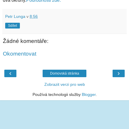
dva okruhy.
Podrobnosti zde.
Petr Lunga
v
8:56
Sdílet
Žádné komentáře:
Okomentovat
‹
›
Domovská stránka
Zobrazit verzi pro web
Používá technologii služby
Blogger
.