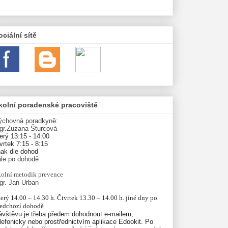
ociální sítě
kolní poradenské pracoviště
ýchovná poradkyně:
gr.Zuzana Šturcová
erý 13:15 - 14:00
vrtek 7:15 - 8:15
nak dle dohod
ále po dohodě
olní
metodik prevence
gr. Jan Urban
erý 14.00 – 14.30 h. Čtvrtek 13.30 – 14.00 h. jiné dny po 
ředchozí dohodě
ávštěvu je třeba předem dohodnout e-mailem,
lefonicky nebo prostřednictvím aplikace Edookit. Po