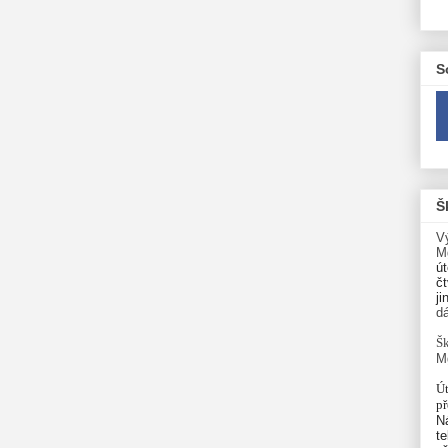
S
Š
V
M
út
čt
ji
d
Šk
M
Út
p
N
te