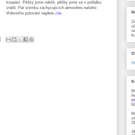
koupání. Pěšky jsme odešli, pěšky jsme se v pořádku
vrátili. Pár snímku zachycujících atmosféru našeho
N
třídenního putování najdete
zde
.
Zá
uč
n
k
O
O
K
M
ře
i
6
M
zá
3
S