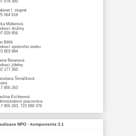
07 078 300
binet I. stupně
25 564 618
tka Müllerová
edoucí družiny
07 029 856
an Bělík
edoucí správního úseku
23 803 884
lena Beranová
doucí jídelny
02 177 350
aroslava Šimáčková
etní
17 855 263
avlína Eichlerová
ministrativní pracovnice
17 855 263, 723 089 376
ealizace NPO - komponenta 3.1