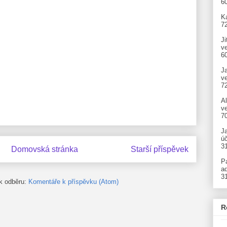
6
Ka
7
Ji
v
6
J
v
7
A
ve
7
J
úč
3
Domovská stránka
Starší příspěvek
P
ad
3
 k odběru:
Komentáře k příspěvku (Atom)
R