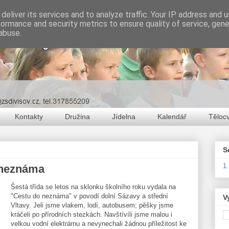
deliver its services and to analyze traffic. Your IP address and 
formance and security metrics to ensure quality of service, gen
abuse.
Kontakty
Družina
Jídelna
Kalendář
Těloc
S
1
 neznáma
Šestá třída se letos na sklonku školního roku vydala na
"Cestu do neznáma" v povodí dolní Sázavy a střední
V
Vltavy. Jeli jsme vlakem, lodí, autobusem; pěšky jsme
kráčeli po přírodních stezkách. Navštívíli jsme malou i
velkou vodní elektrárnu a nevynechali žádnou příležitost ke