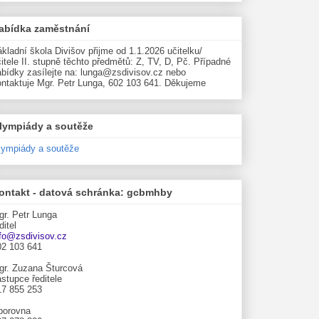
abídka zaměstnání
kladní škola Divišov přijme od 1.1.2026 učitelku/
itele II. stupně těchto předmětů: Z, TV, D, Pč. Případné
abídky zasílejte na: lunga@zsdivisov.cz nebo
ontaktuje Mgr. Petr Lunga, 602 103 641. Děkujeme
lympiády a soutěže
lympiády a soutěže
ontakt - datová schránka: gcbmhby
gr. Petr Lunga
ditel
nfo@zsdivisov.cz
02 103 641
gr. Zuzana Šturcová
stupce ředitele
17 855 253
borovna