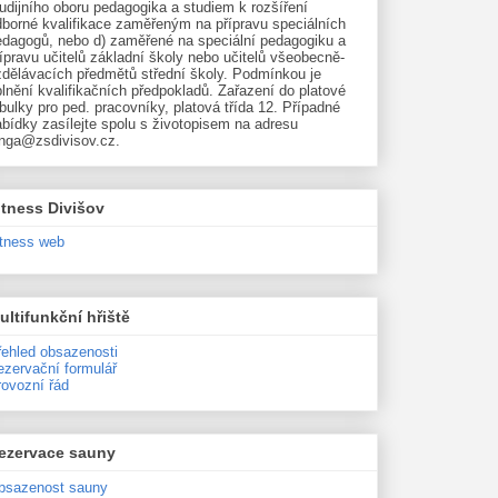
udijního oboru pedagogika a studiem k rozšíření
dborné kvalifikace zaměřeným na přípravu speciálních
edagogů, nebo d) zaměřené na speciální pedagogiku a
ípravu učitelů základní školy nebo učitelů všeobecně-
zdělávacích předmětů střední školy. Podmínkou je
lnění kvalifikačních předpokladů. Zařazení do platové
bulky pro ped. pracovníky, platová třída 12. Případné
bídky zasílejte spolu s životopisem na adresu
unga@zsdivisov.cz.
itness Divišov
itness web
ultifunkční hřiště
řehled obsazenosti
ezervační formulář
rovozní řád
ezervace sauny
bsazenost sauny