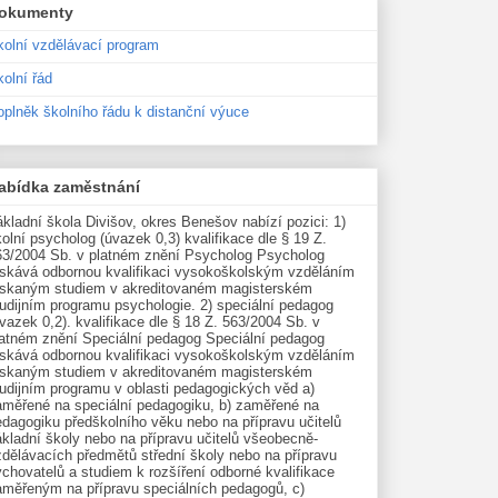
okumenty
kolní vzdělávací program
olní řád
oplněk školního řádu k distanční výuce
abídka zaměstnání
kladní škola Divišov, okres Benešov nabízí pozici: 1)
olní psycholog (úvazek 0,3) kvalifikace dle § 19 Z.
63/2004 Sb. v platném znění Psycholog Psycholog
ískává odbornou kvalifikaci vysokoškolským vzděláním
ískaným studiem v akreditovaném magisterském
udijním programu psychologie. 2) speciální pedagog
vazek 0,2). kvalifikace dle § 18 Z. 563/2004 Sb. v
latném znění Speciální pedagog Speciální pedagog
ískává odbornou kvalifikaci vysokoškolským vzděláním
ískaným studiem v akreditovaném magisterském
tudijním programu v oblasti pedagogických věd a)
aměřené na speciální pedagogiku, b) zaměřené na
edagogiku předškolního věku nebo na přípravu učitelů
kladní školy nebo na přípravu učitelů všeobecně-
zdělávacích předmětů střední školy nebo na přípravu
chovatelů a studiem k rozšíření odborné kvalifikace
aměřeným na přípravu speciálních pedagogů, c)