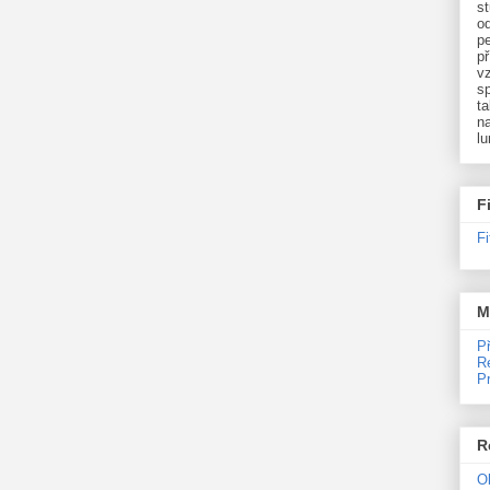
st
o
p
př
v
sp
ta
na
l
F
F
M
P
R
P
R
O