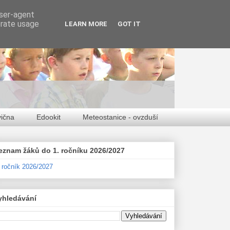
user-agent
erate usage
LEARN MORE
GOT IT
vična
Edookit
Meteostanice - ovzduší
eznam žáků do 1. ročníku 2026/2027
. ročník 2026/2027
yhledávání