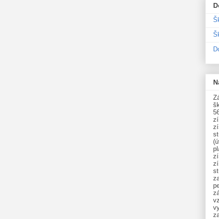
D
Š
Šk
D
N
Zá
šk
5
z
z
st
(ú
p
z
z
s
z
p
zá
v
vy
z