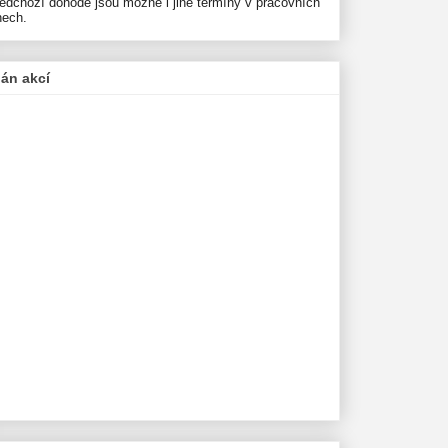
ředchozí dohodě jsou možné i jiné termíny v pracovních
nech.
lán akcí