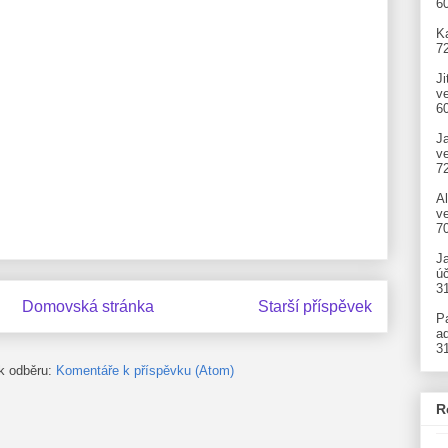
6
Ka
7
Ji
v
6
J
v
7
A
ve
7
J
úč
3
Domovská stránka
Starší příspěvek
P
ad
3
 k odběru:
Komentáře k příspěvku (Atom)
R