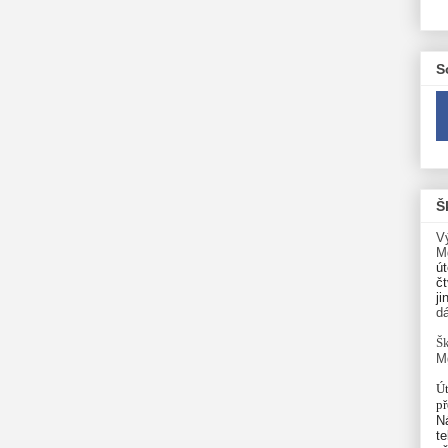
S
Š
V
M
út
čt
ji
d
Šk
M
Út
p
N
te