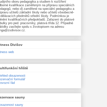
udijního oboru pedagogika a studiem k rozšíření
dborné kvalifikace zaměřeným na přípravu speciálních
edagogů, nebo d) zaměřené na speciální pedagogiku a
ípravu učitelů základní školy nebo učitelů všeobecně-
zdělávacích předmětů střední školy. Podmínkou je
lnění kvalifikačních předpokladů. Zařazení do platové
bulky pro ped. pracovníky, platová třída 12. Případné
bídky zasílejte spolu s životopisem na adresu
unga@zsdivisov.cz.
itness Divišov
itness web
ultifunkční hřiště
řehled obsazenosti
ezervační formulář
rovozní řád
ezervace sauny
bsazenost sauny