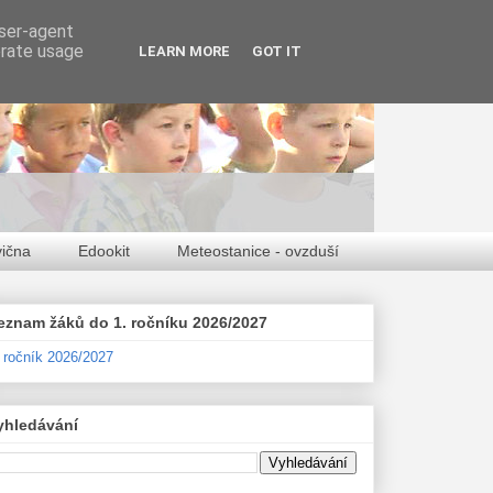
user-agent
erate usage
LEARN MORE
GOT IT
vična
Edookit
Meteostanice - ovzduší
eznam žáků do 1. ročníku 2026/2027
. ročník 2026/2027
yhledávání