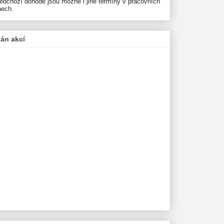
ředchozí dohodě jsou možné i jiné termíny v pracovních
nech.
lán akcí