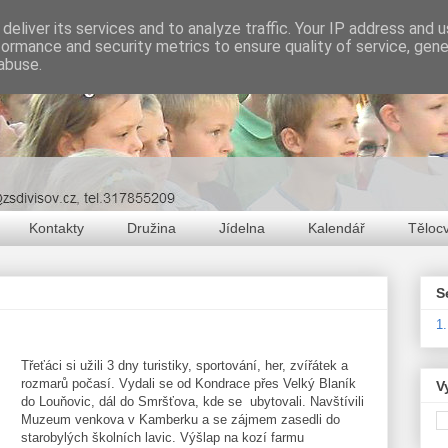
deliver its services and to analyze traffic. Your IP address and 
formance and security metrics to ensure quality of service, gen
abuse.
Kontakty
Družina
Jídelna
Kalendář
Těloc
S
1
Třeťáci si užili 3 dny turistiky, sportování, her, zvířátek a
rozmarů počasí. Vydali se od Kondrace přes Velký Blaník
V
do Louňovic, dál do Smršťova, kde se ubytovali. Navštívili
Muzeum venkova v Kamberku a se zájmem zasedli do
starobylých školních lavic. Výšlap na kozí farmu