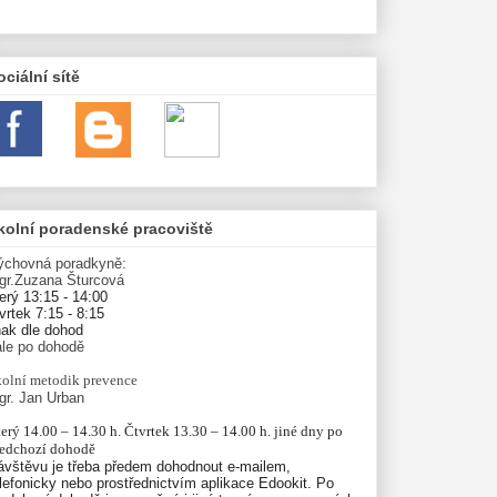
ociální sítě
kolní poradenské pracoviště
ýchovná poradkyně:
gr.Zuzana Šturcová
erý 13:15 - 14:00
vrtek 7:15 - 8:15
nak dle dohod
ále po dohodě
olní
metodik prevence
gr. Jan Urban
erý 14.00 – 14.30 h. Čtvrtek 13.30 – 14.00 h. jiné dny po 
ředchozí dohodě
ávštěvu je třeba předem dohodnout e-mailem,
lefonicky nebo prostřednictvím aplikace Edookit. Po