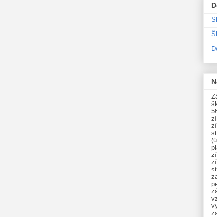
D
Š
Šk
D
N
Zá
šk
5
z
z
st
(ú
p
z
z
s
z
p
zá
v
vy
z