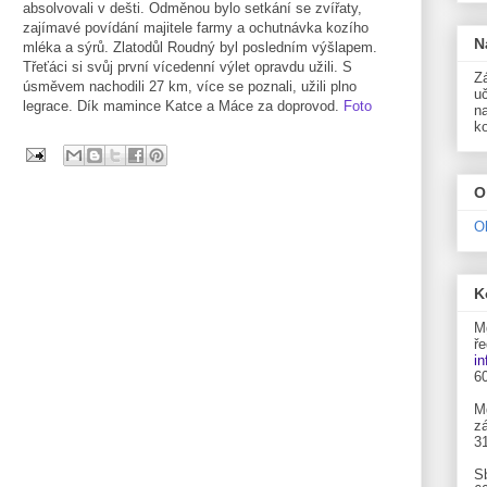
absolvovali v dešti. Odměnou bylo setkání se zvířaty,
zajímavé povídání majitele farmy a ochutnávka kozího
N
mléka a sýrů. Zlatodůl Roudný byl posledním výšlapem.
Třeťáci si svůj první vícedenní výlet opravdu užili. S
Zá
úsměvem nachodili 27 km, více se poznali, užili plno
uč
legrace. Dík mamince Katce a Máce za doprovod.
Foto
n
k
O
O
K
M
ře
i
6
M
zá
3
S