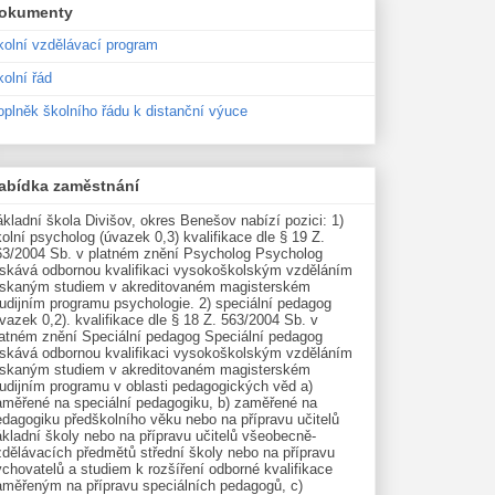
okumenty
kolní vzdělávací program
olní řád
oplněk školního řádu k distanční výuce
abídka zaměstnání
kladní škola Divišov, okres Benešov nabízí pozici: 1)
olní psycholog (úvazek 0,3) kvalifikace dle § 19 Z.
63/2004 Sb. v platném znění Psycholog Psycholog
ískává odbornou kvalifikaci vysokoškolským vzděláním
ískaným studiem v akreditovaném magisterském
udijním programu psychologie. 2) speciální pedagog
vazek 0,2). kvalifikace dle § 18 Z. 563/2004 Sb. v
latném znění Speciální pedagog Speciální pedagog
ískává odbornou kvalifikaci vysokoškolským vzděláním
ískaným studiem v akreditovaném magisterském
tudijním programu v oblasti pedagogických věd a)
aměřené na speciální pedagogiku, b) zaměřené na
edagogiku předškolního věku nebo na přípravu učitelů
kladní školy nebo na přípravu učitelů všeobecně-
zdělávacích předmětů střední školy nebo na přípravu
chovatelů a studiem k rozšíření odborné kvalifikace
aměřeným na přípravu speciálních pedagogů, c)