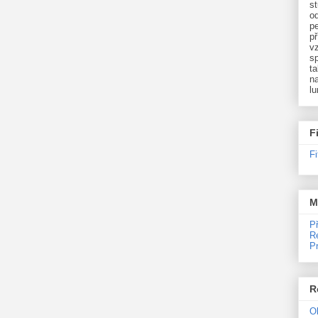
st
o
p
př
v
sp
ta
na
l
F
F
M
P
R
P
R
O