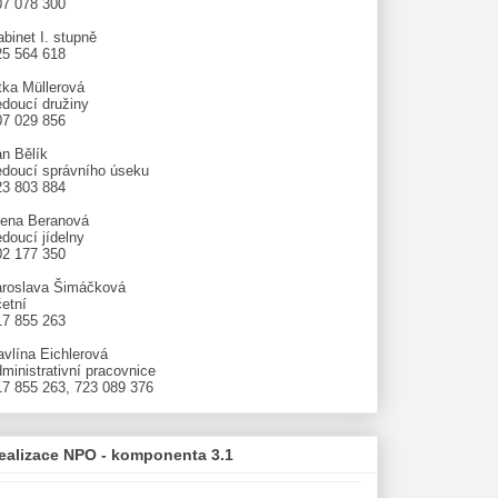
07 078 300
binet I. stupně
25 564 618
tka Müllerová
edoucí družiny
07 029 856
an Bělík
edoucí správního úseku
23 803 884
lena Beranová
doucí jídelny
02 177 350
aroslava Šimáčková
etní
17 855 263
avlína Eichlerová
ministrativní pracovnice
17 855 263, 723 089 376
ealizace NPO - komponenta 3.1