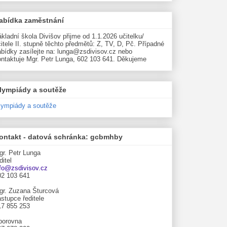
abídka zaměstnání
kladní škola Divišov přijme od 1.1.2026 učitelku/
itele II. stupně těchto předmětů: Z, TV, D, Pč. Případné
abídky zasílejte na: lunga@zsdivisov.cz nebo
ontaktuje Mgr. Petr Lunga, 602 103 641. Děkujeme
lympiády a soutěže
lympiády a soutěže
ontakt - datová schránka: gcbmhby
gr. Petr Lunga
ditel
nfo@zsdivisov.cz
02 103 641
gr. Zuzana Šturcová
stupce ředitele
17 855 253
borovna