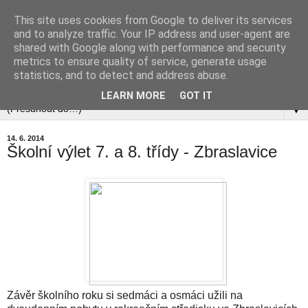
This site uses cookies from Google to deliver its services
and to analyze traffic. Your IP address and user-agent are
shared with Google along with performance and security
metrics to ensure quality of service, generate usage
statistics, and to detect and address abuse.
▼
LEARN MORE
GOT IT
▼
14. 6. 2014
Školní výlet 7. a 8. třídy - Zbraslavice
Závěr školního roku si sedmáci a osmáci užili na