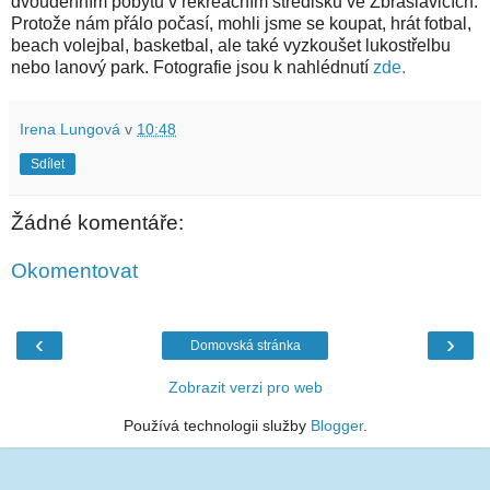
dvoudenním pobytu v rekreačním středisku ve Zbraslavicích.
Protože nám přálo počasí, mohli jsme se koupat, hrát fotbal,
beach volejbal, basketbal, ale také vyzkoušet lukostřelbu
nebo lanový park. Fotografie jsou k nahlédnutí
zde.
Irena Lungová
v
10:48
Sdílet
Žádné komentáře:
Okomentovat
‹
›
Domovská stránka
Zobrazit verzi pro web
Používá technologii služby
Blogger
.