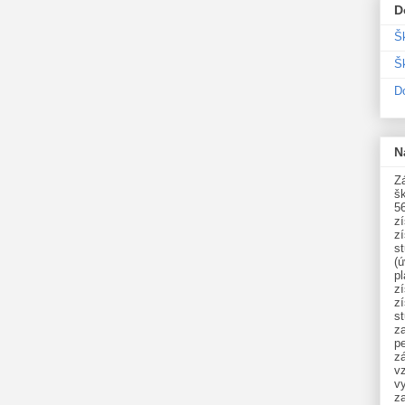
D
Š
Šk
D
N
Zá
šk
5
z
z
st
(ú
p
z
z
s
z
p
zá
v
vy
z