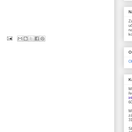
N
Zá
uč
n
k
O
O
K
M
ře
i
6
M
zá
3
S