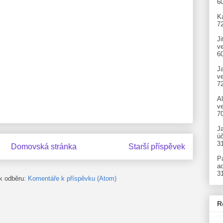
6
Ka
7
Ji
v
6
J
v
7
A
ve
7
J
úč
3
Domovská stránka
Starší příspěvek
P
ad
3
 k odběru:
Komentáře k příspěvku (Atom)
R