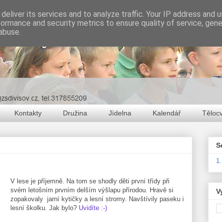
deliver its services and to analyze traffic. Your IP address and 
formance and security metrics to ensure quality of service, gen
abuse.
Kontakty
Družina
Jídelna
Kalendář
Těloc
S
1
V lese je příjemně. Na tom se shodly děti první třídy při
svém letošním prvním delším výšlapu přírodou. Hravě si
V
zopakovaly jarní kytičky a lesní stromy. Navštívily paseku i
lesní školku. Jak bylo?
Uvidíte :-)