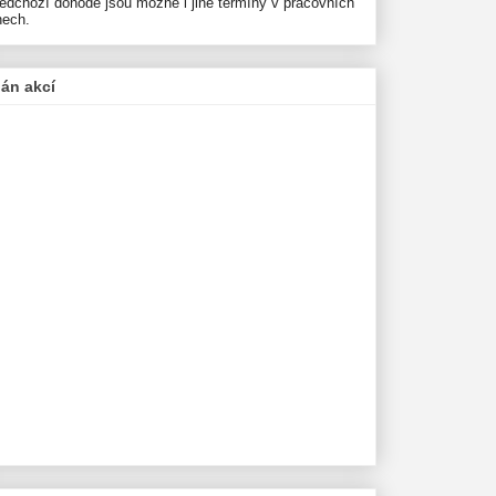
ředchozí dohodě jsou možné i jiné termíny v pracovních
nech.
lán akcí