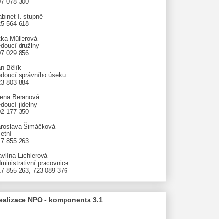
07 078 300
binet I. stupně
25 564 618
tka Müllerová
edoucí družiny
07 029 856
an Bělík
edoucí správního úseku
23 803 884
lena Beranová
doucí jídelny
02 177 350
aroslava Šimáčková
etní
17 855 263
avlína Eichlerová
ministrativní pracovnice
17 855 263, 723 089 376
ealizace NPO - komponenta 3.1