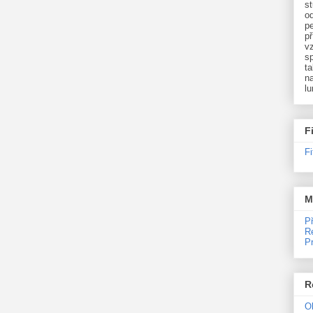
st
o
p
př
v
sp
ta
na
l
F
F
M
P
R
P
R
O