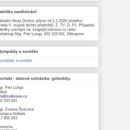
abídka zaměstnání
kladní škola Divišov přijme od 1.1.2026 učitelku/
itele II. stupně těchto předmětů: Z, TV, D, Pč. Případné
abídky zasílejte na: lunga@zsdivisov.cz nebo
ontaktuje Mgr. Petr Lunga, 602 103 641. Děkujeme
lympiády a soutěže
lympiády a soutěže
ontakt - datová schránka: gcbmhby
gr. Petr Lunga
ditel
nfo@zsdivisov.cz
02 103 641
gr. Zuzana Šturcová
stupce ředitele
17 855 253
borovna