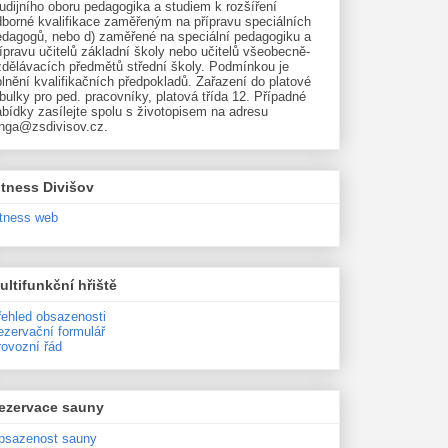
udijního oboru pedagogika a studiem k rozšíření
dborné kvalifikace zaměřeným na přípravu speciálních
edagogů, nebo d) zaměřené na speciální pedagogiku a
ípravu učitelů základní školy nebo učitelů všeobecně-
zdělávacích předmětů střední školy. Podmínkou je
lnění kvalifikačních předpokladů. Zařazení do platové
bulky pro ped. pracovníky, platová třída 12. Případné
bídky zasílejte spolu s životopisem na adresu
unga@zsdivisov.cz.
itness Divišov
itness web
ultifunkční hřiště
řehled obsazenosti
ezervační formulář
rovozní řád
ezervace sauny
bsazenost sauny