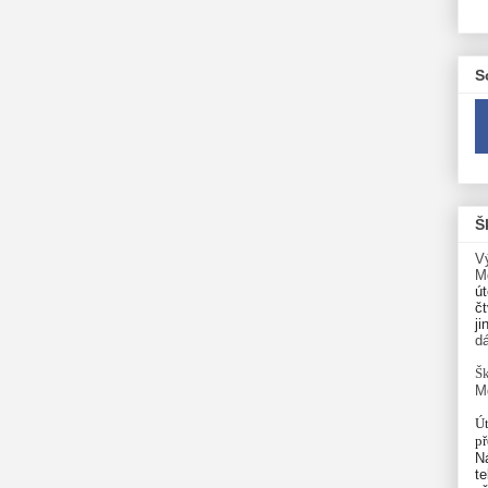
S
Š
V
M
út
čt
ji
d
Šk
M
Út
p
N
te