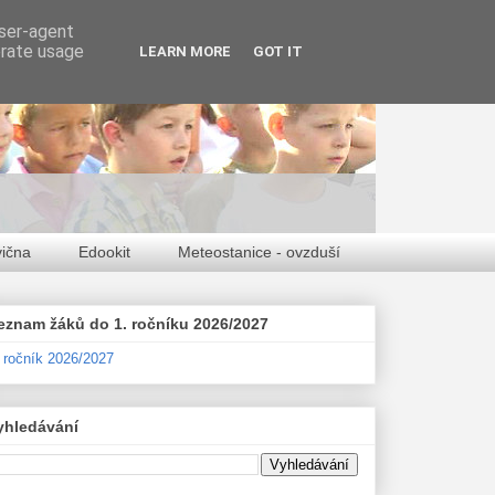
user-agent
erate usage
LEARN MORE
GOT IT
vična
Edookit
Meteostanice - ovzduší
eznam žáků do 1. ročníku 2026/2027
. ročník 2026/2027
yhledávání