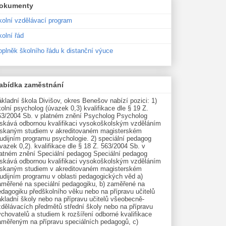
okumenty
kolní vzdělávací program
olní řád
oplněk školního řádu k distanční výuce
abídka zaměstnání
kladní škola Divišov, okres Benešov nabízí pozici: 1)
olní psycholog (úvazek 0,3) kvalifikace dle § 19 Z.
63/2004 Sb. v platném znění Psycholog Psycholog
ískává odbornou kvalifikaci vysokoškolským vzděláním
ískaným studiem v akreditovaném magisterském
udijním programu psychologie. 2) speciální pedagog
vazek 0,2). kvalifikace dle § 18 Z. 563/2004 Sb. v
latném znění Speciální pedagog Speciální pedagog
ískává odbornou kvalifikaci vysokoškolským vzděláním
ískaným studiem v akreditovaném magisterském
tudijním programu v oblasti pedagogických věd a)
aměřené na speciální pedagogiku, b) zaměřené na
edagogiku předškolního věku nebo na přípravu učitelů
kladní školy nebo na přípravu učitelů všeobecně-
zdělávacích předmětů střední školy nebo na přípravu
chovatelů a studiem k rozšíření odborné kvalifikace
aměřeným na přípravu speciálních pedagogů, c)