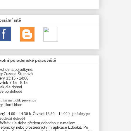
ociální sítě
kolní poradenské pracoviště
ýchovná poradkyně:
gr.Zuzana Šturcová
erý 13:15 - 14:00
vrtek 7:15 - 8:15
nak dle dohod
ále po dohodě
olní
metodik prevence
gr. Jan Urban
erý 14.00 – 14.30 h. Čtvrtek 13.30 – 14.00 h. jiné dny po 
ředchozí dohodě
ávštěvu je třeba předem dohodnout e-mailem,
lefonicky nebo prostřednictvím aplikace Edookit. Po