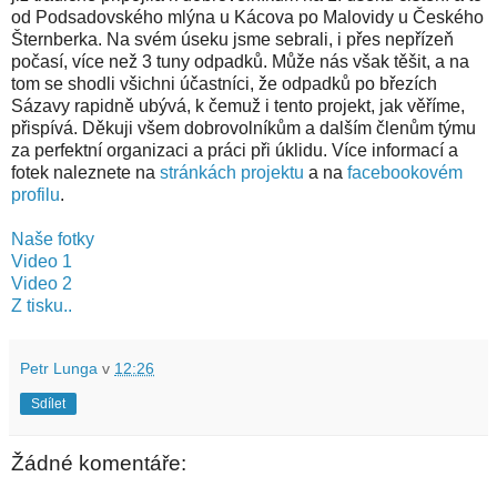
od Podsadovského mlýna u Kácova po Malovidy u Českého
Šternberka. Na svém úseku jsme sebrali, i přes nepřízeň
počasí, více než 3 tuny odpadků. Může nás však těšit, a na
tom se shodli všichni účastníci, že odpadků po březích
Sázavy rapidně ubývá, k čemuž i tento projekt, jak věříme,
přispívá. Děkuji všem dobrovolníkům a dalším členům týmu
za perfektní organizaci a práci při úklidu. Více informací a
fotek naleznete na
stránkách projektu
a na
facebookovém
profilu
.
Naše fotky
Video 1
Video 2
Z tisku..
Petr Lunga
v
12:26
Sdílet
Žádné komentáře: