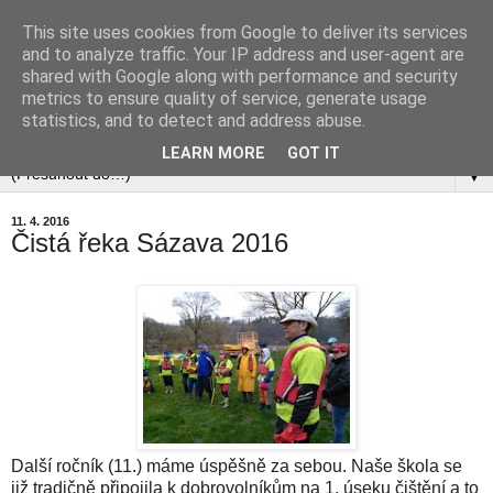
This site uses cookies from Google to deliver its services
and to analyze traffic. Your IP address and user-agent are
shared with Google along with performance and security
metrics to ensure quality of service, generate usage
statistics, and to detect and address abuse.
▼
LEARN MORE
GOT IT
▼
11. 4. 2016
Čistá řeka Sázava 2016
Další ročník (11.) máme úspěšně za sebou. Naše škola se
již tradičně připojila k dobrovolníkům na 1. úseku čištění a to