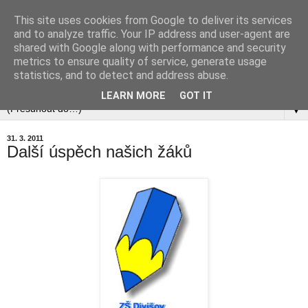
This site uses cookies from Google to deliver its services
and to analyze traffic. Your IP address and user-agent are
shared with Google along with performance and security
metrics to ensure quality of service, generate usage
statistics, and to detect and address abuse.
▼
LEARN MORE
GOT IT
▼
31. 3. 2011
Další úspěch našich žáků