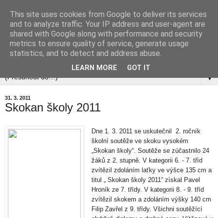
This site uses cookies from Google to deliver its services
and to analyze traffic. Your IP address and user-agent are
shared with Google along with performance and security
metrics to ensure quality of service, generate usage
statistics, and to detect and address abuse.
▼
LEARN MORE
GOT IT
▼
31. 3. 2011
Skokan školy 2011
Dne 1. 3. 2011 se uskutečnil 2. ročník
školní soutěže ve skoku vysokém
„Skokan školy“. Soutěže se zúčastnilo 24
žáků z 2. stupně. V kategorii 6. - 7. tříd
zvítězil zdoláním laťky ve výšce 135 cm a
titul „ Skokan školy 2011“ získal Pavel
Hroník ze 7. třídy. V kategorii 8. - 9. tříd
zvítězil skokem a zdoláním výšky 140 cm
Filip Zavřel z 9. třídy. Všichni soutěžící