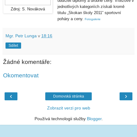
obdrželi diplomy a drobné ceny. Vítězové v
jednotlivých kategoriích získali kromě
Zdroj: S. Nováková
titulu „Skokan školy 2011“ sportovní
poháry a ceny.
Fotogalerie
Mgr. Petr Lunga
v
18:16
Sdílet
Žádné komentáře:
Okomentovat
‹
›
Domovská stránka
Zobrazit verzi pro web
Používá technologii služby
Blogger
.