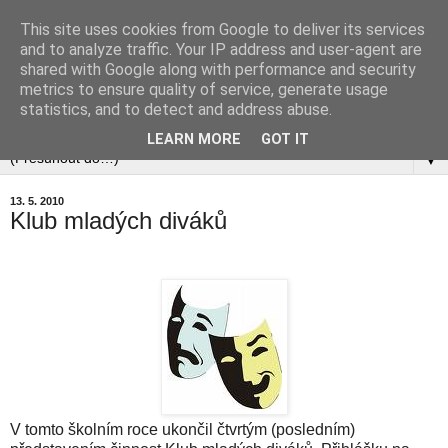
This site uses cookies from Google to deliver its services
and to analyze traffic. Your IP address and user-agent are
shared with Google along with performance and security
metrics to ensure quality of service, generate usage
statistics, and to detect and address abuse.
▼
LEARN MORE
GOT IT
▼
13. 5. 2010
Klub mladých diváků
V tomto školním roce ukončil čtvrtým (posledním)