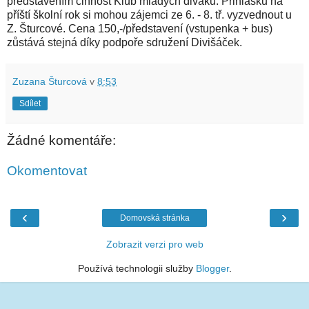
představením činnost Klub mladých diváků. Přihlášku na
příští školní rok si mohou zájemci ze 6. - 8. tř. vyzvednout u
Z. Šturcové. Cena 150,-/představení (vstupenka + bus)
zůstává stejná díky podpoře sdružení Divišáček.
Zuzana Šturcová
v
8:53
Sdílet
Žádné komentáře:
Okomentovat
‹
›
Domovská stránka
Zobrazit verzi pro web
Používá technologii služby
Blogger
.