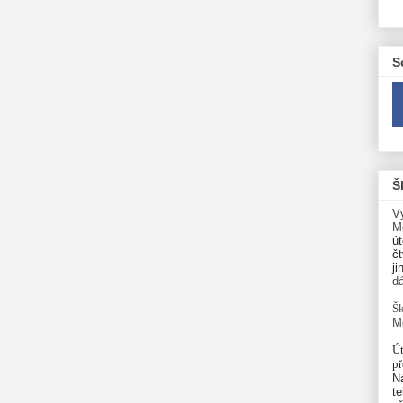
S
Š
V
M
út
čt
ji
d
Šk
M
Út
p
N
te