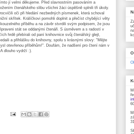
ímto jí velmi děkujeme. Před slavnostním pasováním a
ložením čtenářského slibu všichni žáci úspěšně splnili tři úkoly.
N
rocvičili oči při hledání nezbedných písmenek, která schoval
nižní skřítek. Králíčkovi pomohli doplnit a přečíst chybějící věty
Zá
 kouzelného příběhu a na závěr stvrdili svým podpisem, že jsou
uč
řipraveni stát se oddanými čtenáři. S úsměvem a s radostí v
n
čích hrdě přebírali od paní knihovnice svůj čtenářský glejt,
k
edaili a přihlášku do knihovny, spolu s krásnými slovy: "Mějte
ysl otevřenou příběhům!". Doufám, že nadšení pro čtení nám v
.A dlouho vydrží :).
O
O
K
M
ře
i
6
M
zá
3
S