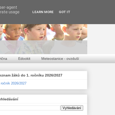
user-agent
erate usage
LEARN MORE
GOT IT
vična
Edookit
Meteostanice - ovzduší
eznam žáků do 1. ročníku 2026/2027
. ročník 2026/2027
yhledávání