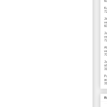
6
Ka
7
Ji
v
6
J
v
7
A
ve
7
J
úč
3
P
ad
3
R