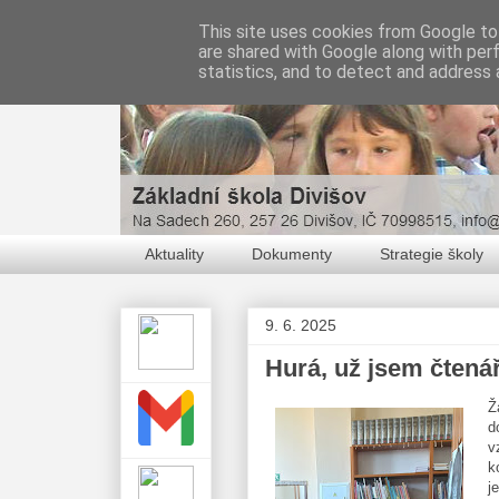
This site uses cookies from Google to 
are shared with Google along with per
statistics, and to detect and address 
Aktuality
Dokumenty
Strategie školy
9. 6. 2025
Hurá, už jsem čtená
Ž
d
v
k
j