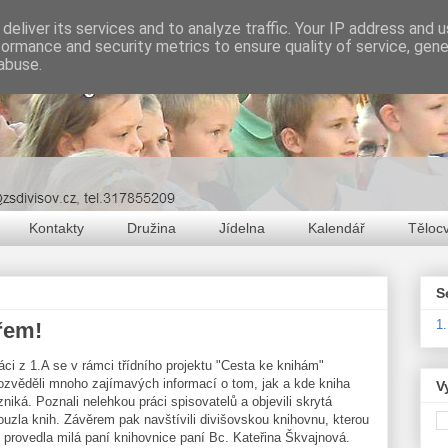
deliver its services and to analyze traffic. Your IP address and 
formance and security metrics to ensure quality of service, gen
abuse.
Kontakty
Družina
Jídelna
Kalendář
Těloc
S
1
řem!
áci z 1.A se v rámci třídního projektu "Cesta ke knihám"
ozvěděli mnoho zajímavých informací o tom, jak a kde kniha
V
zniká. Poznali nelehkou práci spisovatelů a objevili skrytá
ouzla knih. Závěrem pak navštívili divišovskou knihovnu, kterou
e provedla milá paní knihovnice paní Bc. Kateřina Škvajnová.