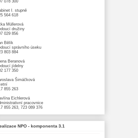
07 078 300
binet I. stupně
25 564 618
tka Müllerová
edoucí družiny
07 029 856
an Bělík
edoucí správního úseku
23 803 884
lena Beranová
doucí jídelny
02 177 350
aroslava Šimáčková
etní
17 855 263
avlína Eichlerová
ministrativní pracovnice
17 855 263, 723 089 376
ealizace NPO - komponenta 3.1