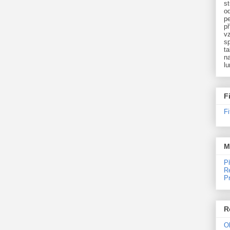
st
o
p
př
v
sp
ta
na
l
F
F
M
P
R
P
R
O