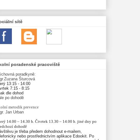
ociální sítě
kolní poradenské pracoviště
ýchovná poradkyně:
gr.Zuzana Šturcová
erý 13:15 - 14:00
vrtek 7:15 - 8:15
nak dle dohod
ále po dohodě
olní
metodik prevence
gr. Jan Urban
erý 14.00 – 14.30 h. Čtvrtek 13.30 – 14.00 h. jiné dny po 
ředchozí dohodě
ávštěvu je třeba předem dohodnout e-mailem,
lefonicky nebo prostřednictvím aplikace Edookit. Po