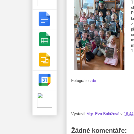
T
s
P
k
z
p
o
m
m
1
Fotografie
zde
Vystavil
Mgr. Eva Balážová
v
16:44
Žádné komentáře: