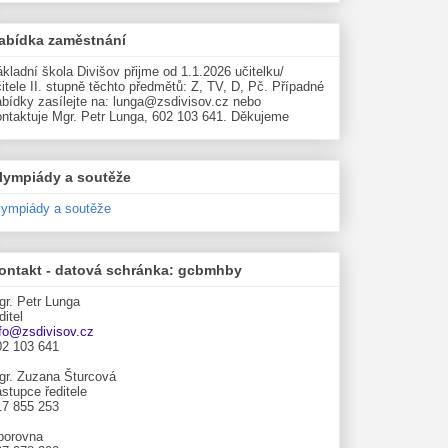
abídka zaměstnání
kladní škola Divišov přijme od 1.1.2026 učitelku/
itele II. stupně těchto předmětů: Z, TV, D, Pč. Případné
abídky zasílejte na: lunga@zsdivisov.cz nebo
ontaktuje Mgr. Petr Lunga, 602 103 641. Děkujeme
lympiády a soutěže
lympiády a soutěže
ontakt - datová schránka: gcbmhby
gr. Petr Lunga
ditel
nfo@zsdivisov.cz
02 103 641
gr. Zuzana Šturcová
stupce ředitele
17 855 253
borovna