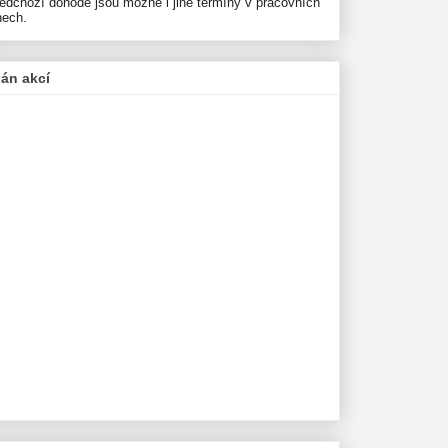
ředchozí dohodě jsou možné i jiné termíny v pracovních
nech.
lán akcí