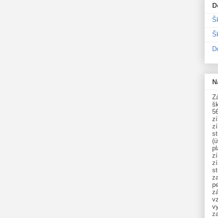
D
Š
Šk
D
N
Zá
šk
5
z
z
st
(ú
p
z
z
s
z
p
zá
v
vy
z