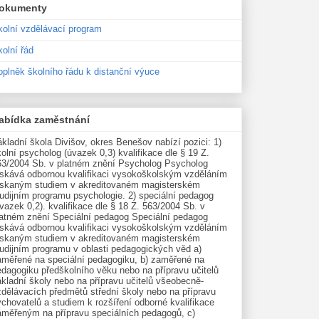
okumenty
kolní vzdělávací program
olní řád
oplněk školního řádu k distanční výuce
abídka zaměstnání
kladní škola Divišov, okres Benešov nabízí pozici: 1)
olní psycholog (úvazek 0,3) kvalifikace dle § 19 Z.
63/2004 Sb. v platném znění Psycholog Psycholog
ískává odbornou kvalifikaci vysokoškolským vzděláním
ískaným studiem v akreditovaném magisterském
udijním programu psychologie. 2) speciální pedagog
vazek 0,2). kvalifikace dle § 18 Z. 563/2004 Sb. v
latném znění Speciální pedagog Speciální pedagog
ískává odbornou kvalifikaci vysokoškolským vzděláním
ískaným studiem v akreditovaném magisterském
tudijním programu v oblasti pedagogických věd a)
aměřené na speciální pedagogiku, b) zaměřené na
edagogiku předškolního věku nebo na přípravu učitelů
kladní školy nebo na přípravu učitelů všeobecně-
zdělávacích předmětů střední školy nebo na přípravu
chovatelů a studiem k rozšíření odborné kvalifikace
aměřeným na přípravu speciálních pedagogů, c)