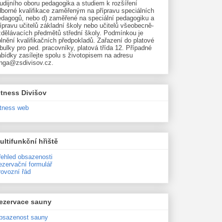
udijního oboru pedagogika a studiem k rozšíření
dborné kvalifikace zaměřeným na přípravu speciálních
edagogů, nebo d) zaměřené na speciální pedagogiku a
ípravu učitelů základní školy nebo učitelů všeobecně-
zdělávacích předmětů střední školy. Podmínkou je
lnění kvalifikačních předpokladů. Zařazení do platové
bulky pro ped. pracovníky, platová třída 12. Případné
bídky zasílejte spolu s životopisem na adresu
unga@zsdivisov.cz.
itness Divišov
itness web
ultifunkční hřiště
řehled obsazenosti
ezervační formulář
rovozní řád
ezervace sauny
bsazenost sauny