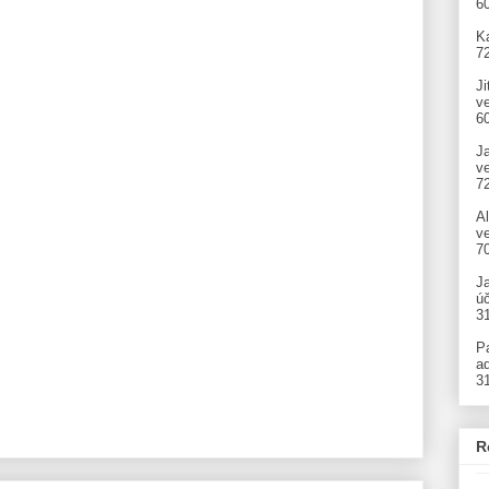
6
Ka
7
Ji
v
6
J
v
7
A
ve
7
J
úč
3
P
ad
3
R