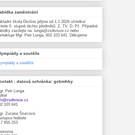
abídka zaměstnání
kladní škola Divišov přijme od 1.1.2026 učitelku/
itele II. stupně těchto předmětů: Z, TV, D, Pč. Případné
abídky zasílejte na: lunga@zsdivisov.cz nebo
ontaktuje Mgr. Petr Lunga, 602 103 641. Děkujeme
lympiády a soutěže
lympiády a soutěže
ontakt - datová schránka: gcbmhby
gr. Petr Lunga
ditel
nfo@zsdivisov.cz
02 103 641
gr. Zuzana Šturcová
stupce ředitele
17 855 253
borovna