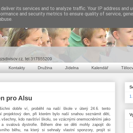
deliver its services and to analyze traffic. Your IP address and 
formance and security metrics to ensure quality of service, gen
abuse.
Kontakty
Družina
Jídelna
Kalendář
Těloc
S
1
en pro Alsu
ichni dobře ví, proběhl na naší škole v úterý 24.6. tento
ní projektový den, při kterém bylo naší snahou seznámit děti,
V
a všechny, kdo navštíví školu, se vzácnými onemocněními jako
 a svalová dystrofie. Během dne se děti mohly zapojit do
tivního běhu, na který si sehnaly vlastní sponzory, projít si