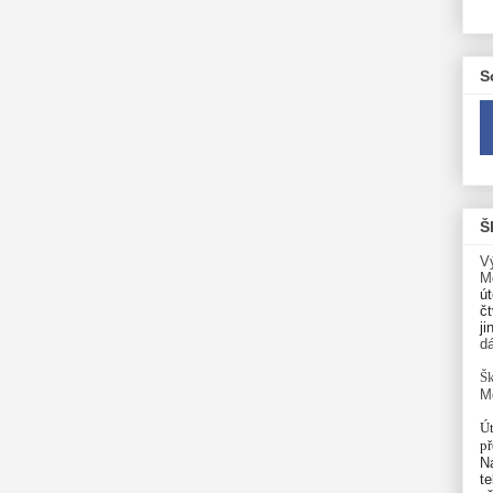
S
Š
V
M
út
čt
ji
d
Šk
M
Út
p
N
te