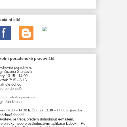
ociální sítě
kolní poradenské pracoviště
ýchovná poradkyně:
gr.Zuzana Šturcová
erý 13:15 - 14:00
vrtek 7:15 - 8:15
nak dle dohod
ále po dohodě
olní
metodik prevence
gr. Jan Urban
erý 14.00 – 14.30 h. Čtvrtek 13.30 – 14.00 h. jiné dny po 
ředchozí dohodě
ávštěvu je třeba předem dohodnout e-mailem,
lefonicky nebo prostřednictvím aplikace Edookit. Po