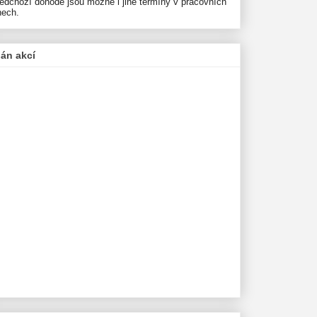
ředchozí dohodě jsou možné i jiné termíny v pracovních
nech.
lán akcí