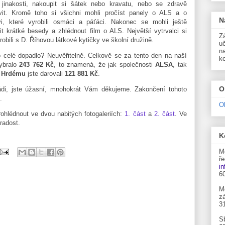
jinakosti, nakoupit si šátek nebo kravatu, nebo se zdravě
vit. Kromě toho si všichni mohli pročíst panely o ALS a o
N
i, které vyrobili osmáci a páťáci. Nakonec se mohli ještě
it krátké besedy a zhlédnout film o ALS. Největší vytrvalci si
Zá
robili s D. Říhovou látkové kytičky ve školní družině.
uč
n
o celé dopadlo? Neuvěřitelně. Celkově se za tento den na naší
k
ybralo
243 762 Kč
, to znamená, že jak společnosti
ALSA
, tak
 Hrdému
jste darovali
121 881 Kč
.
O
rádi, jste úžasní, mnohokrát Vám děkujeme. Zakončení tohoto
í.
O
rohlédnout ve dvou nabitých fotogaleriích:
1. část
a
2. část
. Ve
radost.
K
M
ře
i
6
M
zá
3
S