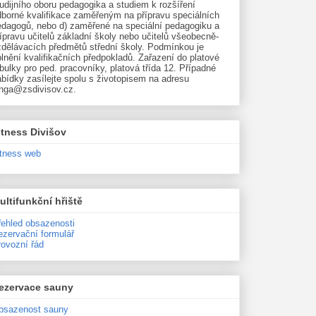
udijního oboru pedagogika a studiem k rozšíření
dborné kvalifikace zaměřeným na přípravu speciálních
edagogů, nebo d) zaměřené na speciální pedagogiku a
ípravu učitelů základní školy nebo učitelů všeobecně-
zdělávacích předmětů střední školy. Podmínkou je
lnění kvalifikačních předpokladů. Zařazení do platové
bulky pro ped. pracovníky, platová třída 12. Případné
bídky zasílejte spolu s životopisem na adresu
unga@zsdivisov.cz.
itness Divišov
itness web
ultifunkční hřiště
řehled obsazenosti
ezervační formulář
rovozní řád
ezervace sauny
bsazenost sauny