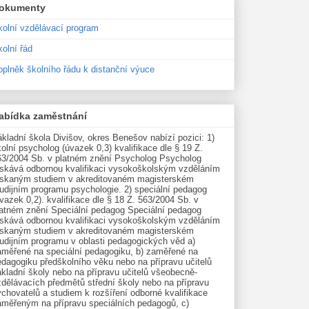
okumenty
kolní vzdělávací program
olní řád
oplněk školního řádu k distanční výuce
abídka zaměstnání
kladní škola Divišov, okres Benešov nabízí pozici: 1)
olní psycholog (úvazek 0,3) kvalifikace dle § 19 Z.
63/2004 Sb. v platném znění Psycholog Psycholog
ískává odbornou kvalifikaci vysokoškolským vzděláním
ískaným studiem v akreditovaném magisterském
udijním programu psychologie. 2) speciální pedagog
vazek 0,2). kvalifikace dle § 18 Z. 563/2004 Sb. v
latném znění Speciální pedagog Speciální pedagog
ískává odbornou kvalifikaci vysokoškolským vzděláním
ískaným studiem v akreditovaném magisterském
tudijním programu v oblasti pedagogických věd a)
aměřené na speciální pedagogiku, b) zaměřené na
edagogiku předškolního věku nebo na přípravu učitelů
kladní školy nebo na přípravu učitelů všeobecně-
zdělávacích předmětů střední školy nebo na přípravu
chovatelů a studiem k rozšíření odborné kvalifikace
aměřeným na přípravu speciálních pedagogů, c)