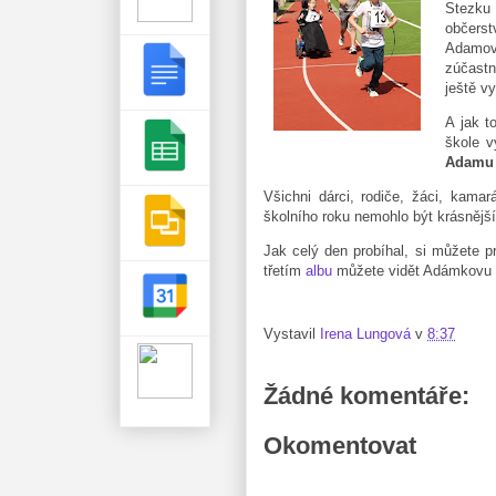
Stezku 
občerst
Adamov
zúčastn
ještě vy
A jak t
škole v
Adamu
Všichni dárci, rodiče, žáci, kama
školního roku nemohlo být krásnějš
Jak celý den probíhal, si můžete p
třetím
albu
můžete vidět Adámkovu 
Vystavil
Irena Lungová
v
8:37
Žádné komentáře:
Okomentovat