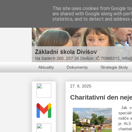
This site uses cookies from Google to 
are shared with Google along with per
statistics, and to detect and address 
Aktuality
Dokumenty
Strategie školy
27. 6. 2025
Charitativní den nej
Jak vš
speciál
rodiče 
je ALS
charita