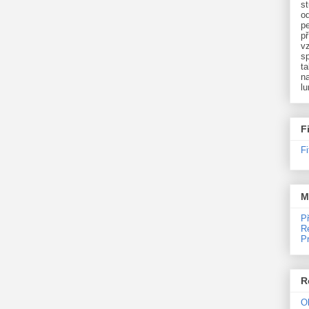
st
o
p
př
v
sp
ta
na
l
F
F
M
P
R
P
R
O