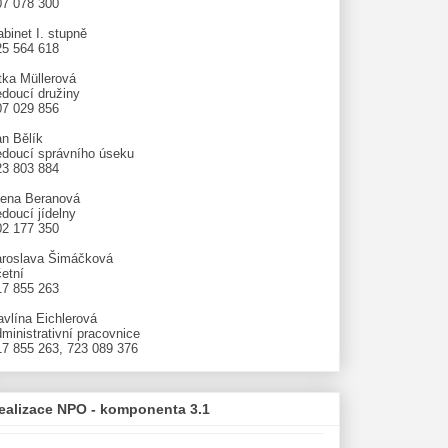
07 078 300
binet I. stupně
25 564 618
tka Müllerová
edoucí družiny
07 029 856
an Bělík
edoucí správního úseku
23 803 884
lena Beranová
doucí jídelny
02 177 350
aroslava Šimáčková
etní
17 855 263
avlína Eichlerová
ministrativní pracovnice
17 855 263, 723 089 376
ealizace NPO - komponenta 3.1