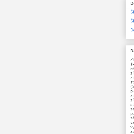
D
Š
Šk
D
N
Zá
šk
5
z
z
st
(ú
p
z
z
s
z
p
zá
v
vy
z