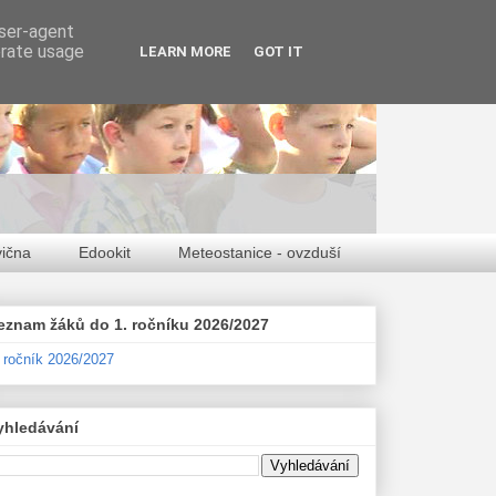
user-agent
erate usage
LEARN MORE
GOT IT
vična
Edookit
Meteostanice - ovzduší
eznam žáků do 1. ročníku 2026/2027
. ročník 2026/2027
yhledávání