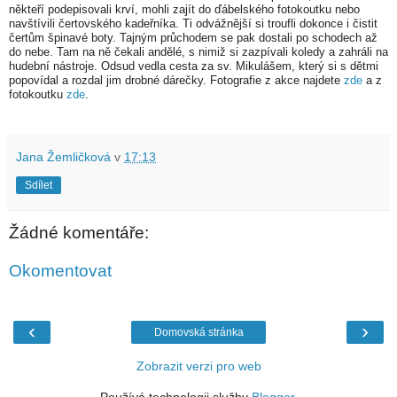
někteří podepisovali krví, mohli zajít do ďábelského fotokoutku nebo
navštívili čertovského kadeřníka. Ti odvážnější si troufli dokonce i čistit
čertům špinavé boty. Tajným průchodem se pak dostali po schodech až
do nebe. Tam na ně čekali andělé, s nimiž si zazpívali koledy a zahráli na
hudební nástroje. Odsud vedla cesta za sv. Mikulášem, který si s dětmi
popovídal a rozdal jim drobné dárečky. Fotografie z akce najdete
zde
a z
fotokoutku
zde
.
Jana Žemličková
v
17:13
Sdílet
Žádné komentáře:
Okomentovat
‹
›
Domovská stránka
Zobrazit verzi pro web
Používá technologii služby
Blogger
.