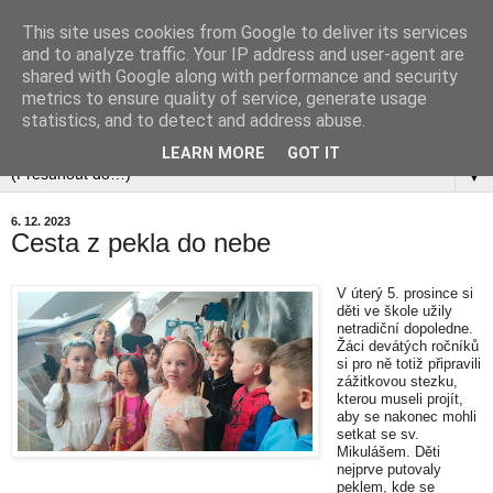
This site uses cookies from Google to deliver its services
and to analyze traffic. Your IP address and user-agent are
shared with Google along with performance and security
metrics to ensure quality of service, generate usage
statistics, and to detect and address abuse.
▼
LEARN MORE
GOT IT
▼
6. 12. 2023
Cesta z pekla do nebe
V úterý 5. prosince si
děti ve škole užily
netradiční dopoledne.
Žáci devátých ročníků
si pro ně totiž připravili
zážitkovou stezku,
kterou museli projít,
aby se nakonec mohli
setkat se sv.
Mikulášem. Děti
nejprve putovaly
peklem, kde se