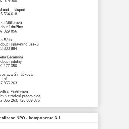
07 078 300
binet I. stupně
25 564 618
tka Müllerová
edoucí družiny
07 029 856
an Bělík
edoucí správního úseku
23 803 884
lena Beranová
doucí jídelny
02 177 350
aroslava Šimáčková
etní
17 855 263
avlína Eichlerová
ministrativní pracovnice
17 855 263, 723 089 376
ealizace NPO - komponenta 3.1