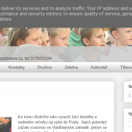
deliver its services and to analyze traffic. Your IP address and 
formance and security metrics to ensure quality of service, gen
abuse.
Kontakty
Družina
Jídelna
Kalendář
Těloc
S
1
V
Ke konci školního roku vyrazili žáci šestého a
sedmého ročníku na výlet do Prahy. Jejich putování
začalo svačinou ve Valdštejnské zahradě, potom se