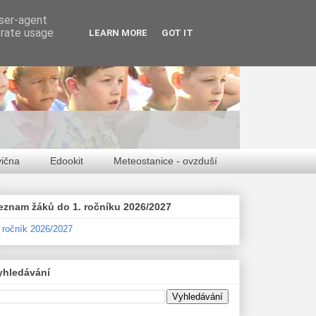
user-agent
erate usage
LEARN MORE
GOT IT
vična
Edookit
Meteostanice - ovzduší
eznam žáků do 1. ročníku 2026/2027
. ročník 2026/2027
yhledávání