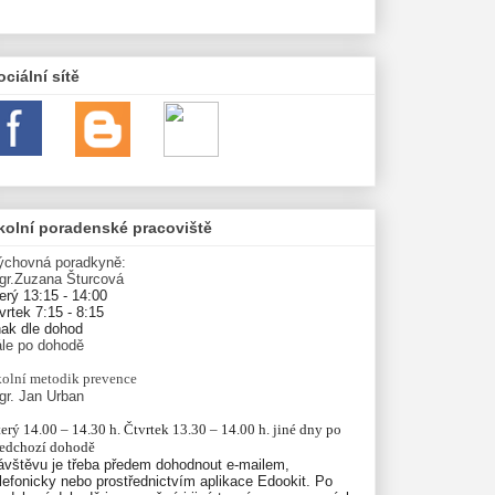
ociální sítě
kolní poradenské pracoviště
ýchovná poradkyně:
gr.Zuzana Šturcová
erý 13:15 - 14:00
vrtek 7:15 - 8:15
nak dle dohod
ále po dohodě
olní
metodik prevence
gr. Jan Urban
erý 14.00 – 14.30 h. Čtvrtek 13.30 – 14.00 h. jiné dny po 
ředchozí dohodě
ávštěvu je třeba předem dohodnout e-mailem,
lefonicky nebo prostřednictvím aplikace Edookit. Po