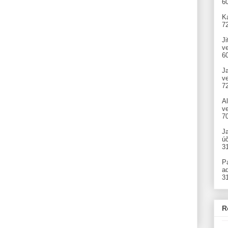
6
Ka
7
Ji
v
6
J
v
7
A
ve
7
J
úč
3
P
ad
3
R