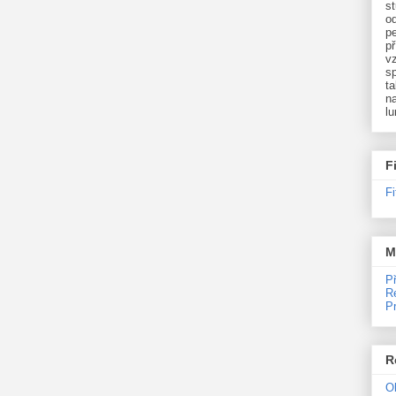
st
o
p
př
v
sp
ta
na
l
F
F
M
P
R
P
R
O