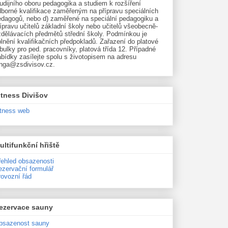
udijního oboru pedagogika a studiem k rozšíření
dborné kvalifikace zaměřeným na přípravu speciálních
edagogů, nebo d) zaměřené na speciální pedagogiku a
ípravu učitelů základní školy nebo učitelů všeobecně-
zdělávacích předmětů střední školy. Podmínkou je
lnění kvalifikačních předpokladů. Zařazení do platové
bulky pro ped. pracovníky, platová třída 12. Případné
bídky zasílejte spolu s životopisem na adresu
unga@zsdivisov.cz.
itness Divišov
itness web
ultifunkční hřiště
řehled obsazenosti
ezervační formulář
rovozní řád
ezervace sauny
bsazenost sauny