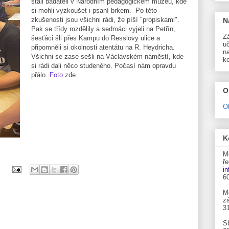
stali badateli v Národním pedagogickém muzeu, kde
si mohli vyzkoušet i psaní brkem. Po této
zkušenosti jsou všichni rádi, že píší "propiskami".
N
Pak se třídy rozdělily a sedmáci vyjeli na Petřín,
Zá
šesťáci šli přes Kampu do Resslovy ulice a
uč
připomněli si okolnosti atentátu na R. Heydricha.
n
Všichni se zase sešli na Václavském náměstí, kde
k
si rádi dali něco studeného. Počasí nám opravdu
přálo.
Foto
zde.
O
O
K
M
ře
i
6
M
zá
3
S