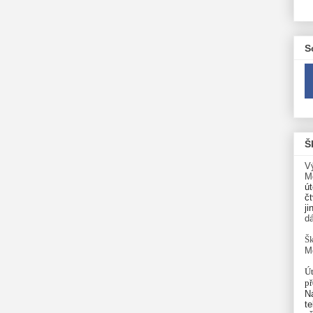
S
Š
V
M
út
čt
ji
d
Šk
M
Út
p
N
te