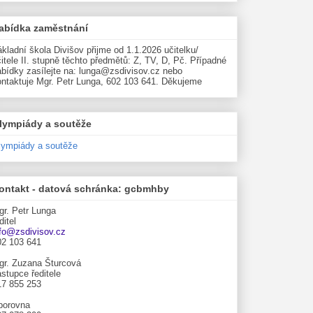
abídka zaměstnání
kladní škola Divišov přijme od 1.1.2026 učitelku/
itele II. stupně těchto předmětů: Z, TV, D, Pč. Případné
abídky zasílejte na: lunga@zsdivisov.cz nebo
ontaktuje Mgr. Petr Lunga, 602 103 641. Děkujeme
lympiády a soutěže
lympiády a soutěže
ontakt - datová schránka: gcbmhby
gr. Petr Lunga
ditel
nfo@zsdivisov.cz
02 103 641
gr. Zuzana Šturcová
stupce ředitele
17 855 253
borovna