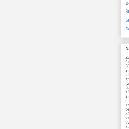
D
Š
Šk
D
N
Zá
šk
5
z
z
st
(ú
p
z
z
s
z
p
zá
v
vy
z