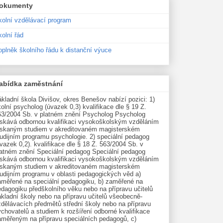
okumenty
kolní vzdělávací program
olní řád
oplněk školního řádu k distanční výuce
abídka zaměstnání
kladní škola Divišov, okres Benešov nabízí pozici: 1)
olní psycholog (úvazek 0,3) kvalifikace dle § 19 Z.
63/2004 Sb. v platném znění Psycholog Psycholog
ískává odbornou kvalifikaci vysokoškolským vzděláním
ískaným studiem v akreditovaném magisterském
udijním programu psychologie. 2) speciální pedagog
vazek 0,2). kvalifikace dle § 18 Z. 563/2004 Sb. v
latném znění Speciální pedagog Speciální pedagog
ískává odbornou kvalifikaci vysokoškolským vzděláním
ískaným studiem v akreditovaném magisterském
tudijním programu v oblasti pedagogických věd a)
aměřené na speciální pedagogiku, b) zaměřené na
edagogiku předškolního věku nebo na přípravu učitelů
kladní školy nebo na přípravu učitelů všeobecně-
zdělávacích předmětů střední školy nebo na přípravu
chovatelů a studiem k rozšíření odborné kvalifikace
aměřeným na přípravu speciálních pedagogů, c)