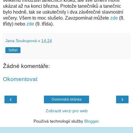
velkému množství tanečních kroků, ale své umění mohli
ukázat až na konci března. Protože tanečníků a tanečnic
bylo hodně, tak se uskutečnily i dva závěrečné slavnostní
večery. Všem to moc slušelo. Zavzpomínat můžete
zde
(8.
třídy) nebo
zde
(9. třída).
Jana Soukupová
v
14:24
Sdílet
Žádné komentáře:
Okomentovat
‹
›
Domovská stránka
Zobrazit verzi pro web
Používá technologii služby
Blogger
.