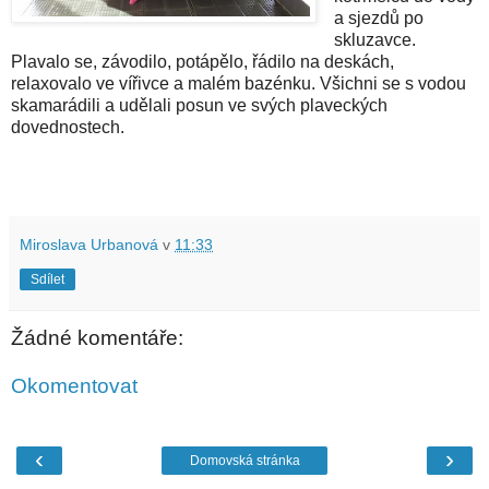
a sjezdů po
skluzavce.
Plavalo se, závodilo, potápělo, řádilo na deskách,
relaxovalo ve vířivce a malém bazénku. Všichni se s vodou
skamarádili a udělali posun ve svých plaveckých
dovednostech.
Miroslava Urbanová
v
11:33
Sdílet
Žádné komentáře:
Okomentovat
‹
›
Domovská stránka