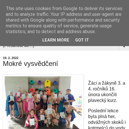
This site uses cookies from Google to deliver its services
and to analyze traffic. Your IP address and user-agent are
shared with Google along with performance and security
metrics to ensure quality of service, generate usage
statistics, and to detect and address abuse.
▼
LEARN MORE
GOT IT
▼
19. 2. 2022
Mokré vysvědčení
Žáci a žákyně 3. a
4. ročníků 16.
února ukončili
plavecký kurz.
Poslední lekce
byla plná her,
odvážných skoků i
kotrmelců do vody