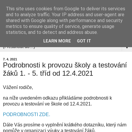
This site uses cookies from Google to deliver its services
and to analyze traffic. Your IP address and user-agent are
shared with Google along with performance and security
metrics to ensure quality of service, generate usage
statistics, and to detect and address abuse.
▼
LEARN MORE
GOT IT
▼
7. 4. 2021
Podrobnosti k provozu školy a testování
žáků 1. - 5. tříd od 12.4.2021
Vážení rodiče,
na níže uvedeném odkazu přikládáme podrobnosti k
provozu a testování ve škole od 12.4.2021.
PODROBNOSTI ZDE.
Dále Vás prosíme o vyplnění krátkého dotazníku, který nám
pomůže v organizaci výuky a testování žáků.