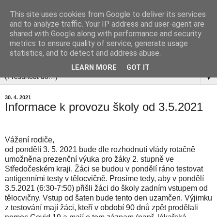
This site uses cookies from Google to deliver its services
and to analyze traffic. Your IP address and user-agent are
shared with Google along with performance and security
metrics to ensure quality of service, generate usage
statistics, and to detect and address abuse.
▼
LEARN MORE
GOT IT
▼
30. 4. 2021
Informace k provozu školy od 3.5.2021
Vážení rodiče,
od pondělí 3. 5. 2021 bude dle rozhodnutí vlády rotačně
umožněna prezenční výuka pro žáky 2. stupně ve
Středočeském kraji. Žáci se budou v pondělí ráno testovat
antigenními testy v tělocvičně. Prosíme tedy, aby v pondělí
3.5.2021 (6:30-7:50) přišli žáci do školy zadním vstupem od
tělocvičny. Vstup od šaten bude tento den uzamčen. Výjimku
z testování mají žáci, kteří v období 90 dnů zpět prodělali