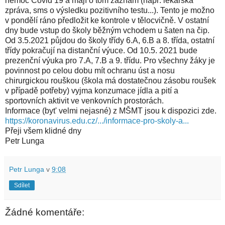
nemoc Covid 19 a mají o tom záznam (např. lékařská
zpráva, sms o výsledku pozitivního testu...). Tento je možno
v pondělí ráno předložit ke kontrole v tělocvičně. V ostatní
dny bude vstup do školy běžným vchodem u šaten na čip.
Od 3.5.2021 půjdou do školy třídy 6.A, 6.B a 8. třída, ostatní
třídy pokračují na distanční výuce. Od 10.5. 2021 bude
prezenční výuka pro 7.A, 7.B a 9. třídu. Pro všechny žáky je
povinnost po celou dobu mít ochranu úst a nosu
chirurgickou rouškou (škola má dostatečnou zásobu roušek
v případě potřeby) vyjma konzumace jídla a pití a
sportovních aktivit ve venkovních prostorách.
Informace (byt' velmi nejasné) z MŠMT jsou k dispozici zde.
https://koronavirus.edu.cz/.../informace-pro-skoly-a...
Přeji všem klidné dny
Petr Lunga
Petr Lunga
v
9:08
Sdílet
Žádné komentáře: