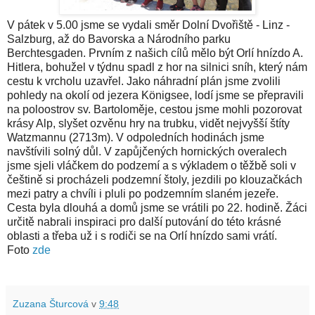
V pátek v 5.00 jsme se vydali směr Dolní Dvořiště - Linz -
Salzburg, až do Bavorska a Národního parku
Berchtesgaden. Prvním z našich cílů mělo být Orlí hnízdo A.
Hitlera, bohužel v týdnu spadl z hor na silnici sníh, který nám
cestu k vrcholu uzavřel. Jako náhradní plán jsme zvolili
pohledy na okolí od jezera Königsee, lodí jsme se přepravili
na poloostrov sv. Bartoloměje, cestou jsme mohli pozorovat
krásy Alp, slyšet ozvěnu hry na trubku, vidět nejvyšší štíty
Watzmannu (2713m). V odpoledních hodinách jsme
navštívili solný důl. V zapůjčených hornických overalech
jsme sjeli vláčkem do podzemí a s výkladem o těžbě soli v
češtině si procházeli podzemní štoly, jezdili po klouzačkách
mezi patry a chvíli i pluli po podzemním slaném jezeře.
Cesta byla dlouhá a domů jsme se vrátili po 22. hodině. Žáci
určitě nabrali inspiraci pro další putování do této krásné
oblasti a třeba už i s rodiči se na Orlí hnízdo sami vrátí.
Foto
zde
Zuzana Šturcová
v
9:48