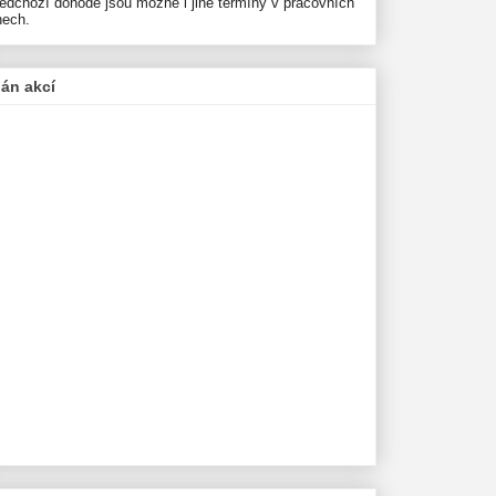
ředchozí dohodě jsou možné i jiné termíny v pracovních
nech.
lán akcí