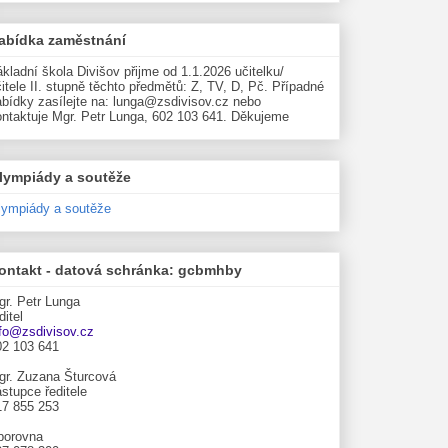
abídka zaměstnání
kladní škola Divišov přijme od 1.1.2026 učitelku/
itele II. stupně těchto předmětů: Z, TV, D, Pč. Případné
abídky zasílejte na: lunga@zsdivisov.cz nebo
ontaktuje Mgr. Petr Lunga, 602 103 641. Děkujeme
lympiády a soutěže
lympiády a soutěže
ontakt - datová schránka: gcbmhby
gr. Petr Lunga
ditel
nfo@zsdivisov.cz
02 103 641
gr. Zuzana Šturcová
stupce ředitele
17 855 253
borovna