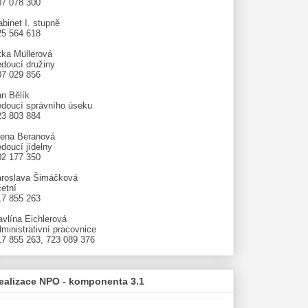
07 078 300
binet I. stupně
25 564 618
tka Müllerová
edoucí družiny
07 029 856
an Bělík
edoucí správního úseku
23 803 884
lena Beranová
doucí jídelny
02 177 350
aroslava Šimáčková
etní
17 855 263
avlína Eichlerová
ministrativní pracovnice
17 855 263, 723 089 376
ealizace NPO - komponenta 3.1