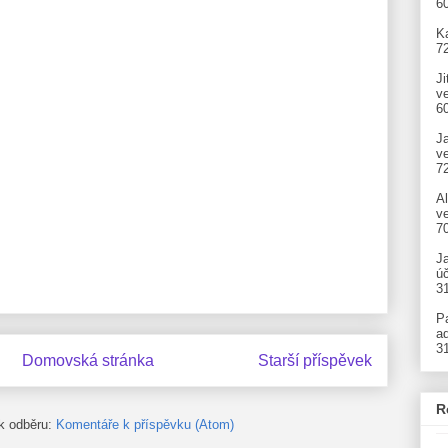
6
Ka
7
Ji
v
6
J
v
7
A
ve
7
J
úč
3
P
ad
3
Domovská stránka
Starší příspěvek
R
 k odběru:
Komentáře k příspěvku (Atom)