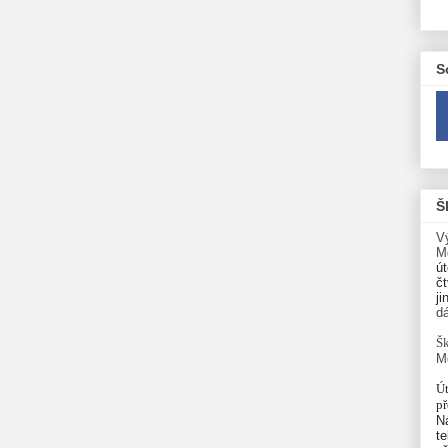
S
Š
V
M
út
čt
ji
d
Šk
M
Út
p
N
te