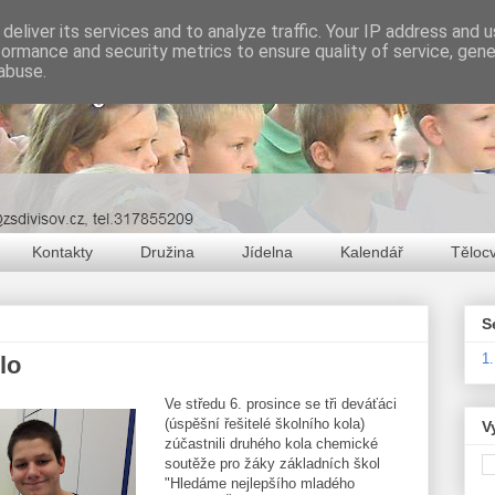
deliver its services and to analyze traffic. Your IP address and 
formance and security metrics to ensure quality of service, gen
abuse.
Kontakty
Družina
Jídelna
Kalendář
Těloc
S
1
lo
Ve středu 6. prosince se tři deváťáci
(úspěšní řešitelé školního kola)
V
zúčastnili druhého kola chemické
soutěže pro žáky základních škol
"Hledáme nejlepšího mladého