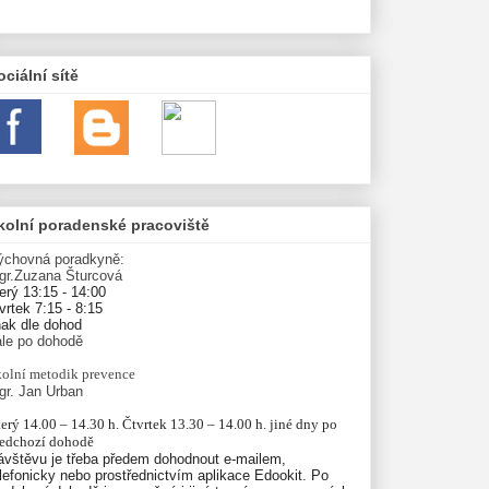
ociální sítě
kolní poradenské pracoviště
ýchovná poradkyně:
gr.Zuzana Šturcová
erý 13:15 - 14:00
vrtek 7:15 - 8:15
nak dle dohod
ále po dohodě
olní
metodik prevence
gr. Jan Urban
erý 14.00 – 14.30 h. Čtvrtek 13.30 – 14.00 h. jiné dny po 
ředchozí dohodě
ávštěvu je třeba předem dohodnout e-mailem,
lefonicky nebo prostřednictvím aplikace Edookit. Po