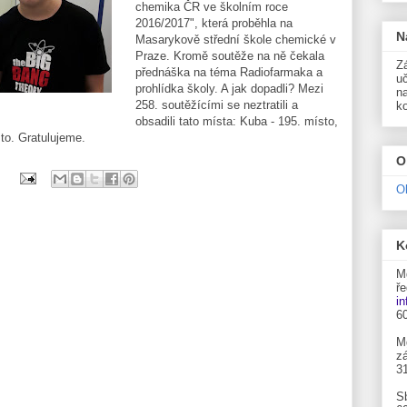
chemika ČR ve školním roce
2016/2017", která proběhla na
N
Masarykově střední škole chemické v
Praze. Kromě soutěže na ně čekala
Zá
přednáška na téma Radiofarmaka a
uč
prohlídka školy. A jak dopadli? Mezi
n
258. soutěžícími se neztratili a
k
obsadili tato místa: Kuba - 195. místo,
to. Gratulujeme.
O
O
K
M
ře
i
6
M
zá
3
S