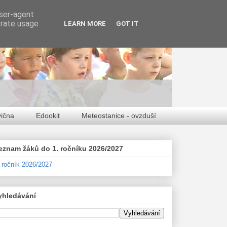
user-agent
erate usage
LEARN MORE
GOT IT
vična
Edookit
Meteostanice - ovzduší
eznam žáků do 1. ročníku 2026/2027
. ročník 2026/2027
yhledávání