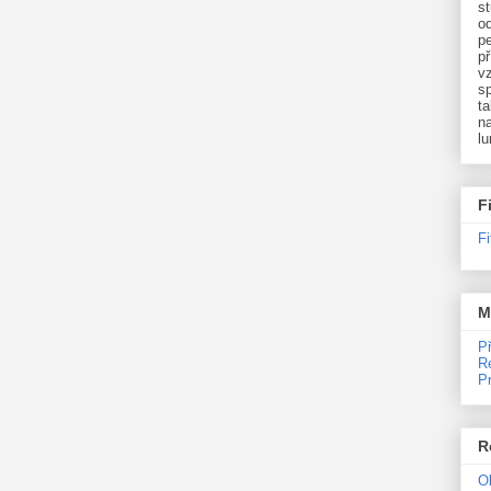
st
o
p
př
v
sp
ta
na
l
F
F
M
P
R
P
R
O