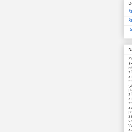
D
Š
Šk
D
N
Zá
šk
5
z
z
st
(ú
p
z
z
s
z
p
zá
v
vy
z