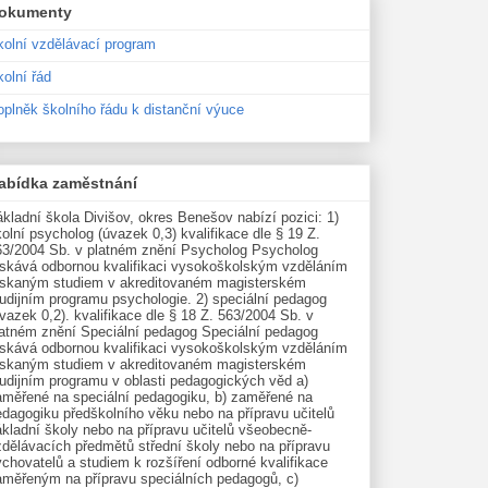
okumenty
kolní vzdělávací program
olní řád
oplněk školního řádu k distanční výuce
abídka zaměstnání
kladní škola Divišov, okres Benešov nabízí pozici: 1)
olní psycholog (úvazek 0,3) kvalifikace dle § 19 Z.
63/2004 Sb. v platném znění Psycholog Psycholog
ískává odbornou kvalifikaci vysokoškolským vzděláním
ískaným studiem v akreditovaném magisterském
udijním programu psychologie. 2) speciální pedagog
vazek 0,2). kvalifikace dle § 18 Z. 563/2004 Sb. v
latném znění Speciální pedagog Speciální pedagog
ískává odbornou kvalifikaci vysokoškolským vzděláním
ískaným studiem v akreditovaném magisterském
tudijním programu v oblasti pedagogických věd a)
aměřené na speciální pedagogiku, b) zaměřené na
edagogiku předškolního věku nebo na přípravu učitelů
kladní školy nebo na přípravu učitelů všeobecně-
zdělávacích předmětů střední školy nebo na přípravu
chovatelů a studiem k rozšíření odborné kvalifikace
aměřeným na přípravu speciálních pedagogů, c)