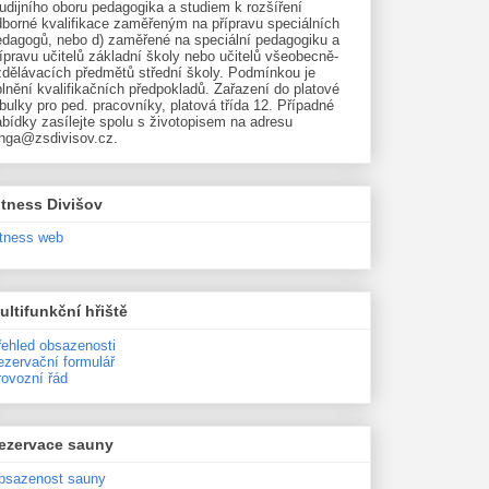
udijního oboru pedagogika a studiem k rozšíření
dborné kvalifikace zaměřeným na přípravu speciálních
edagogů, nebo d) zaměřené na speciální pedagogiku a
ípravu učitelů základní školy nebo učitelů všeobecně-
zdělávacích předmětů střední školy. Podmínkou je
lnění kvalifikačních předpokladů. Zařazení do platové
bulky pro ped. pracovníky, platová třída 12. Případné
bídky zasílejte spolu s životopisem na adresu
unga@zsdivisov.cz.
itness Divišov
itness web
ultifunkční hřiště
řehled obsazenosti
ezervační formulář
rovozní řád
ezervace sauny
bsazenost sauny