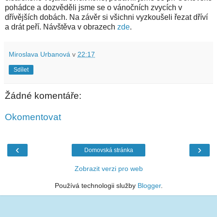
pohádce a dozvěděli jsme se o vánočních zvycích v
dřívějších dobách. Na závěr si všichni vyzkoušeli řezat dříví
a drát peří. Návštěva v obrazech
zde
.
Miroslava Urbanová
v
22:17
Sdílet
Žádné komentáře:
Okomentovat
‹
›
Domovská stránka
Zobrazit verzi pro web
Používá technologii služby
Blogger
.