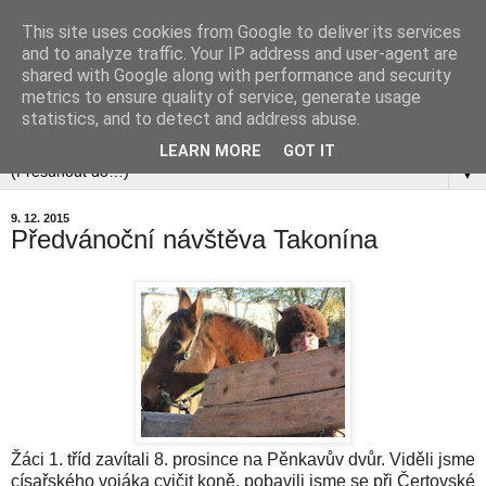
This site uses cookies from Google to deliver its services
and to analyze traffic. Your IP address and user-agent are
shared with Google along with performance and security
metrics to ensure quality of service, generate usage
statistics, and to detect and address abuse.
▼
LEARN MORE
GOT IT
▼
9. 12. 2015
Předvánoční návštěva Takonína
Žáci 1. tříd zavítali 8. prosince na Pěnkavův dvůr. Viděli jsme
císařského vojáka cvičit koně, pobavili jsme se při Čertovské