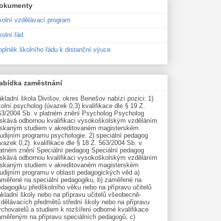
okumenty
kolní vzdělávací program
olní řád
oplněk školního řádu k distanční výuce
abídka zaměstnání
kladní škola Divišov, okres Benešov nabízí pozici: 1)
olní psycholog (úvazek 0,3) kvalifikace dle § 19 Z.
63/2004 Sb. v platném znění Psycholog Psycholog
ískává odbornou kvalifikaci vysokoškolským vzděláním
ískaným studiem v akreditovaném magisterském
udijním programu psychologie. 2) speciální pedagog
vazek 0,2). kvalifikace dle § 18 Z. 563/2004 Sb. v
latném znění Speciální pedagog Speciální pedagog
ískává odbornou kvalifikaci vysokoškolským vzděláním
ískaným studiem v akreditovaném magisterském
tudijním programu v oblasti pedagogických věd a)
aměřené na speciální pedagogiku, b) zaměřené na
edagogiku předškolního věku nebo na přípravu učitelů
kladní školy nebo na přípravu učitelů všeobecně-
zdělávacích předmětů střední školy nebo na přípravu
chovatelů a studiem k rozšíření odborné kvalifikace
aměřeným na přípravu speciálních pedagogů, c)