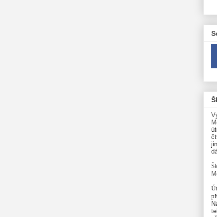
S
Š
V
M
út
čt
ji
d
Šk
M
Út
p
N
te