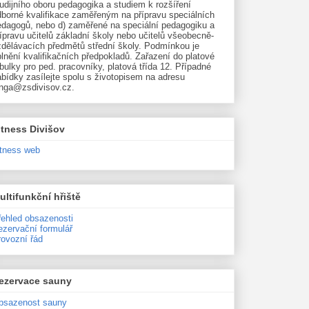
udijního oboru pedagogika a studiem k rozšíření
dborné kvalifikace zaměřeným na přípravu speciálních
edagogů, nebo d) zaměřené na speciální pedagogiku a
ípravu učitelů základní školy nebo učitelů všeobecně-
zdělávacích předmětů střední školy. Podmínkou je
lnění kvalifikačních předpokladů. Zařazení do platové
bulky pro ped. pracovníky, platová třída 12. Případné
bídky zasílejte spolu s životopisem na adresu
unga@zsdivisov.cz.
itness Divišov
itness web
ultifunkční hřiště
řehled obsazenosti
ezervační formulář
rovozní řád
ezervace sauny
bsazenost sauny