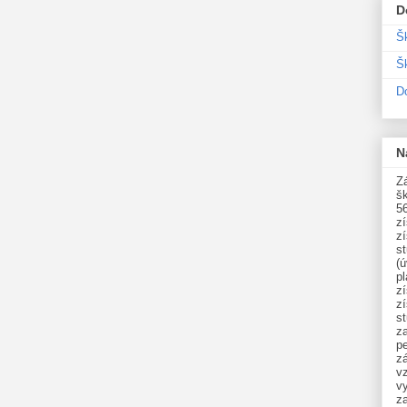
D
Š
Šk
D
N
Zá
šk
5
z
z
st
(ú
p
z
z
s
z
p
zá
v
vy
z