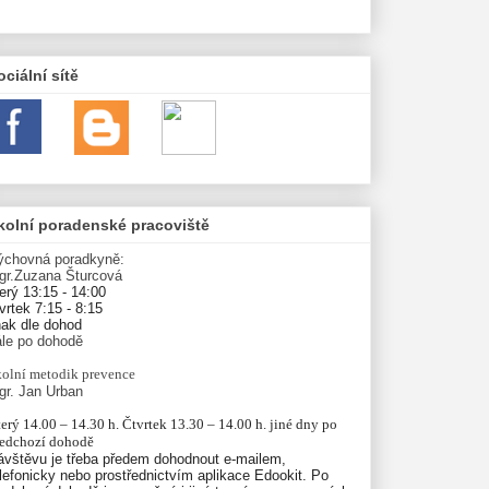
ociální sítě
kolní poradenské pracoviště
ýchovná poradkyně:
gr.Zuzana Šturcová
erý 13:15 - 14:00
vrtek 7:15 - 8:15
nak dle dohod
ále po dohodě
olní
metodik prevence
gr. Jan Urban
erý 14.00 – 14.30 h. Čtvrtek 13.30 – 14.00 h. jiné dny po 
ředchozí dohodě
ávštěvu je třeba předem dohodnout e-mailem,
lefonicky nebo prostřednictvím aplikace Edookit. Po