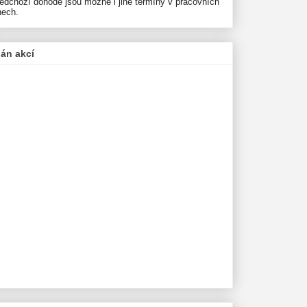
ředchozí dohodě jsou možné i jiné termíny v pracovních
nech.
lán akcí