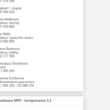
07 078 300
binet I. stupně
25 564 618
tka Müllerová
edoucí družiny
07 029 856
an Bělík
edoucí správního úseku
23 803 884
lena Beranová
doucí jídelny
02 177 350
aroslava Šimáčková
etní
17 855 263
avlína Eichlerová
ministrativní pracovnice
17 855 263, 723 089 376
ealizace NPO - komponenta 3.1