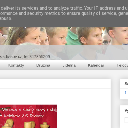
deliver its services and to analyze traffic. Your IP address and 
formance and security metrics to ensure quality of service, gen
abuse.
Kontakty
Družina
Jídelna
Kalendář
Těloc
S
1
V