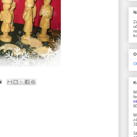
N
Zá
uč
n
k
O
O
K
M
ře
i
6
M
zá
3
S