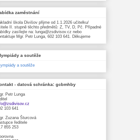
abídka zaměstnání
kladní škola Divišov přijme od 1.1.2026 učitelku/
itele II. stupně těchto předmětů: Z, TV, D, Pč. Případné
abídky zasílejte na: lunga@zsdivisov.cz nebo
ontaktuje Mgr. Petr Lunga, 602 103 641. Děkujeme
lympiády a soutěže
lympiády a soutěže
ontakt - datová schránka: gcbmhby
gr. Petr Lunga
ditel
nfo@zsdivisov.cz
02 103 641
gr. Zuzana Šturcová
stupce ředitele
17 855 253
borovna