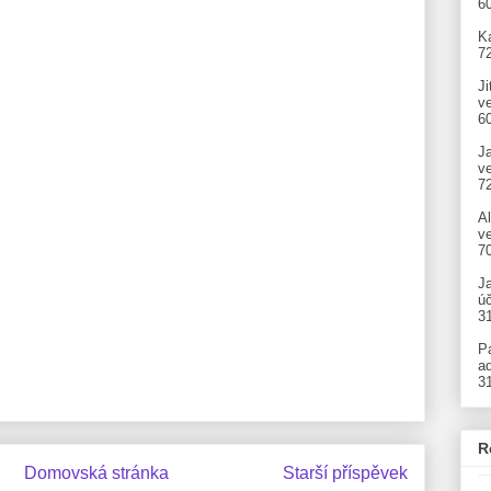
6
Ka
7
Ji
v
6
J
v
7
A
ve
7
J
úč
3
P
ad
3
R
Domovská stránka
Starší příspěvek