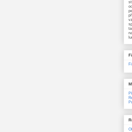
st
o
p
př
v
sp
ta
na
l
F
F
M
P
R
P
R
O