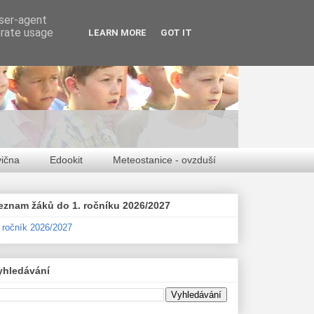
user-agent
erate usage
LEARN MORE
GOT IT
vična
Edookit
Meteostanice - ovzduší
eznam žáků do 1. ročníku 2026/2027
. ročník 2026/2027
yhledávání