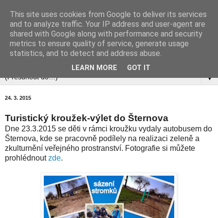
This site uses cookies from Google to deliver its services
and to analyze traffic. Your IP address and user-agent are
shared with Google along with performance and security
metrics to ensure quality of service, generate usage
statistics, and to detect and address abuse.
▼
LEARN MORE
GOT IT
▼
24. 3. 2015
Turistický kroužek-výlet do Šternova
Dne 23.3.2015 se děti v rámci kroužku vydaly autobusem do
Šternova, kde se pracovně podílely na realizaci zeleně a
zkulturnění veřejného prostranství. Fotografie si můžete
prohlédnout
zde
.