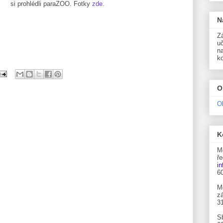
si prohlédli paraZOO. Fotky
zde
.
N
Zá
uč
n
k
O
O
K
M
ře
i
6
M
zá
3
S