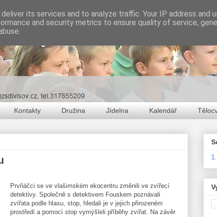
deliver its services and to analyze traffic. Your IP address and 
formance and security metrics to ensure quality of service, gen
abuse.
Kontakty
Družina
Jídelna
Kalendář
Těloc
S
1
u
Prvňáčci se ve vlašimském ekocentru změnili ve zvířecí
V
detektivy. Společně s detektivem Fouskem poznávali
zvířata podle hlasu, stop, hledali je v jejich přirozeném
prostředí a pomocí stop vymýšleli příběhy zvířat. Na závěr