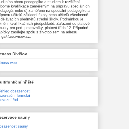
udijního oboru pedagogika a studiem k rozšíření
dborné kvalifikace zaměřeným na přípravu speciálních
edagogů, nebo d) zaměřené na speciální pedagogiku a
ípravu učitelů základní školy nebo učitelů všeobecně-
zdělávacích předmětů střední školy. Podmínkou je
lnění kvalifikačních předpokladů. Zařazení do platové
bulky pro ped. pracovníky, platová třída 12. Případné
bídky zasílejte spolu s životopisem na adresu
unga@zsdivisov.cz.
itness Divišov
itness web
ultifunkční hřiště
řehled obsazenosti
ezervační formulář
rovozní řád
ezervace sauny
bsazenost sauny