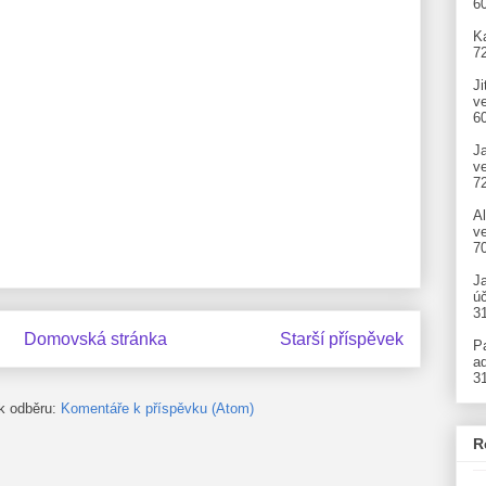
6
Ka
7
Ji
v
6
J
v
7
A
ve
7
J
úč
3
Domovská stránka
Starší příspěvek
P
ad
3
 k odběru:
Komentáře k příspěvku (Atom)
R