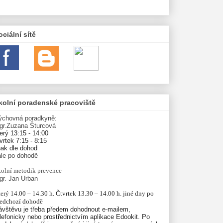
ociální sítě
kolní poradenské pracoviště
ýchovná poradkyně:
gr.Zuzana Šturcová
erý 13:15 - 14:00
vrtek 7:15 - 8:15
nak dle dohod
ále po dohodě
olní
metodik prevence
gr. Jan Urban
erý 14.00 – 14.30 h. Čtvrtek 13.30 – 14.00 h. jiné dny po 
ředchozí dohodě
ávštěvu je třeba předem dohodnout e-mailem,
lefonicky nebo prostřednictvím aplikace Edookit. Po