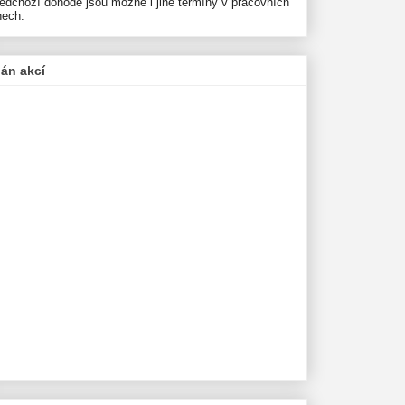
ředchozí dohodě jsou možné i jiné termíny v pracovních
nech.
lán akcí