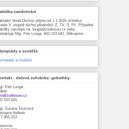
abídka zaměstnání
kladní škola Divišov přijme od 1.1.2026 učitelku/
itele II. stupně těchto předmětů: Z, TV, D, Pč. Případné
abídky zasílejte na: lunga@zsdivisov.cz nebo
ontaktuje Mgr. Petr Lunga, 602 103 641. Děkujeme
lympiády a soutěže
lympiády a soutěže
ontakt - datová schránka: gcbmhby
gr. Petr Lunga
ditel
nfo@zsdivisov.cz
02 103 641
gr. Zuzana Šturcová
stupce ředitele
17 855 253
borovna