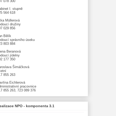
07 078 300
binet I. stupně
25 564 618
tka Müllerová
edoucí družiny
07 029 856
an Bělík
edoucí správního úseku
23 803 884
lena Beranová
doucí jídelny
02 177 350
aroslava Šimáčková
etní
17 855 263
avlína Eichlerová
ministrativní pracovnice
17 855 263, 723 089 376
ealizace NPO - komponenta 3.1