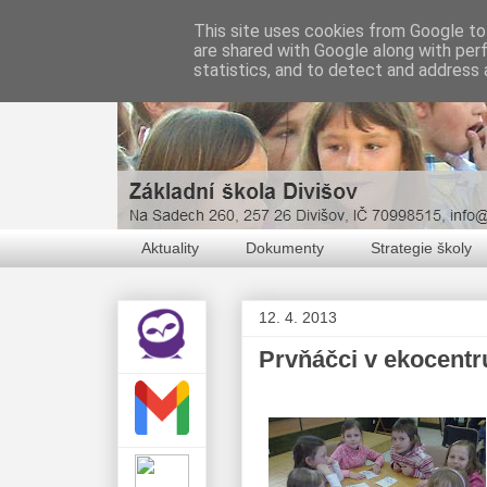
This site uses cookies from Google to 
are shared with Google along with per
statistics, and to detect and address 
Aktuality
Dokumenty
Strategie školy
12. 4. 2013
Prvňáčci v ekocentr