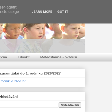
user-agent
erate usage
LEARN MORE
GOT IT
vična
Edookit
Meteostanice - ovzduší
eznam žáků do 1. ročníku 2026/2027
. ročník 2026/2027
yhledávání