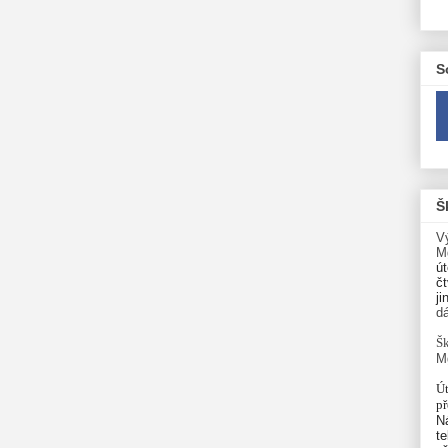
S
Š
V
M
út
čt
ji
d
Šk
M
Út
p
N
te