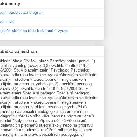
okumenty
kolní vzdělávací program
olní řád
oplněk školního řádu k distanční výuce
abídka zaměstnání
kladní škola Divišov, okres Benešov nabízí pozici: 1)
olní psycholog (úvazek 0,3) kvalifikace dle § 19 Z.
63/2004 Sb. v platném znění Psycholog Psycholog
ískává odbornou kvalifikaci vysokoškolským vzděláním
ískaným studiem v akreditovaném magisterském
udijním programu psychologie. 2) speciální pedagog
vazek 0,2). kvalifikace dle § 18 Z. 563/2004 Sb. v
latném znění Speciální pedagog Speciální pedagog
ískává odbornou kvalifikaci vysokoškolským vzděláním
ískaným studiem v akreditovaném magisterském
tudijním programu v oblasti pedagogických věd a)
aměřené na speciální pedagogiku, b) zaměřené na
edagogiku předškolního věku nebo na přípravu učitelů
kladní školy nebo na přípravu učitelů všeobecně-
zdělávacích předmětů střední školy nebo na přípravu
chovatelů a studiem k rozšíření odborné kvalifikace
aměřeným na přípravu speciálních pedagogů, c)