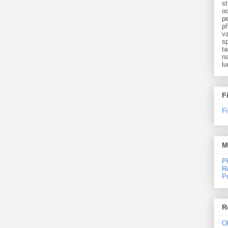
st
o
p
př
v
sp
ta
na
l
F
F
M
P
R
P
R
O