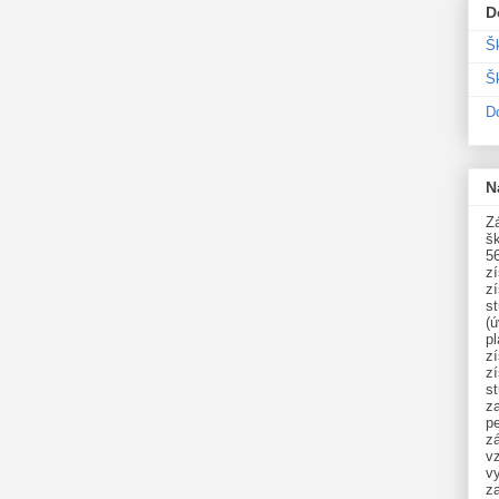
D
Š
Šk
D
N
Zá
šk
5
z
z
st
(ú
p
z
z
s
z
p
zá
v
vy
z