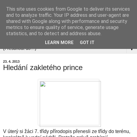
This site uses cookies from Google to deliver its services
and to analyze traffic. Your IP address and user-agent are
shared with Google along with performance and security
metrics to ensure quality of service, generate usage
statistics, and to detect and address abuse.
▼
LEARN MORE
GOT IT
▼
23. 4. 2013
Hledání zakletého prince
V úterý si žáci 7. třídy přírodopis přenesli ze třídy do terénu,