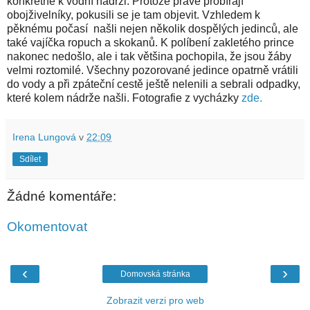
konkrétně k vodní nádrži. Protože právě probírají
obojživelníky, pokusili se je tam objevit. Vzhledem k
pěknému počasí našli nejen několik dospělých jedinců, ale
také vajíčka ropuch a skokanů. K políbení zakletého prince
nakonec nedošlo, ale i tak většina pochopila, že jsou žáby
velmi roztomilé. Všechny pozorované jedince opatrně vrátili
do vody a při zpáteční cestě ještě nelenili a sebrali odpadky,
které kolem nádrže našli. Fotografie z vycházky
zde.
Irena Lungová
v
22:09
Sdílet
Žádné komentáře:
Okomentovat
‹
›
Domovská stránka
Zobrazit verzi pro web